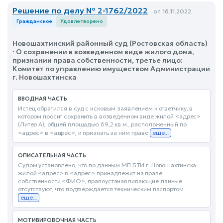
Решение по делу № 2-1762/2022
от 16.11.2022
Гражданское
Удовлетворено
Новошахтинский районный суд (Ростовская область)
· О сохранении в возведенном виде жилого дома,
признании права собственности, третье лицо:
Комитет по управлению имуществом Администрации
г. Новошахтинска
ВВОДНАЯ ЧАСТЬ
Истец обратился в суд с исковым заявлением к ответчику, в
котором просит сохранить в возведенном виде жилой <адрес>
(Литер А), общей площадью 69,2 кв.м., расположенный по
<адрес> в <адрес>, и признать за ним право
еще...
ОПИСАТЕЛЬНАЯ ЧАСТЬ
Судом установлено, что по данным МП БТИ г. Новошахтинска
жилой <адрес> в <адрес> принадлежит на праве
собственности <ФИО>, правоустанавливающие данные
отсутствуют, что подтверждается техническим паспортом
еще...
МОТИВИРОВОЧНАЯ ЧАСТЬ