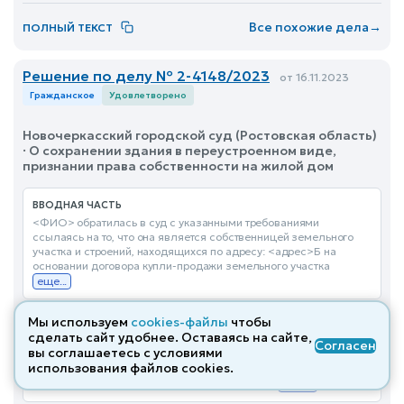
Все похожие дела
→
ПОЛНЫЙ ТЕКСТ
Решение по делу № 2-4148/2023
от 16.11.2023
Гражданское
Удовлетворено
Новочеркасский городской суд (Ростовская область)
· О сохранении здания в переустроенном виде,
признании права собственности на жилой дом
ВВОДНАЯ ЧАСТЬ
<ФИО> обратилась в суд с указанными требованиями
ссылаясь на то, что она является собственницей земельного
участка и строений, находящихся по адресу: <адрес>Б на
основании договора купли-продажи земельного участка
еще...
Мы используем
cookies-файлы
чтобы
ОПИСАТЕЛЬНАЯ ЧАСТЬ
сделать сайт удобнее. Оставаясь на сайте,
Судом установлено, что <ФИО> является собственником
Согласен
вы соглашаетесь с условиями
земельного участка и строений, находящихся по адресу:
использования файлов cооkies.
<адрес> основании договора купли-продажи земельного
участка от 06.11.2012г., декларации об объекте
еще...