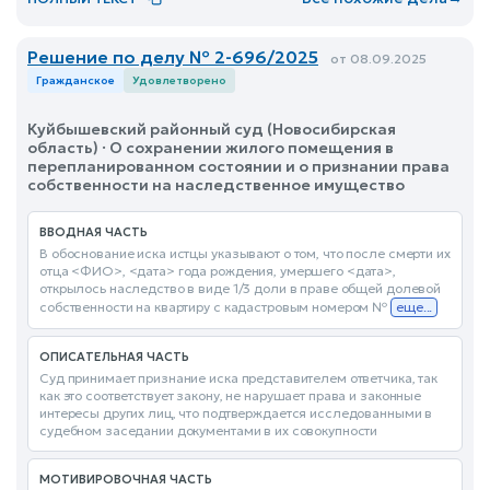
Решение по делу № 2-696/2025
от 08.09.2025
Гражданское
Удовлетворено
Куйбышевский районный суд (Новосибирская
область) · О сохранении жилого помещения в
перепланированном состоянии и о признании права
собственности на наследственное имущество
ВВОДНАЯ ЧАСТЬ
В обоснование иска истцы указывают о том, что после смерти их
отца <ФИО>, <дата> года рождения, умершего <дата>,
открылось наследство в виде 1/3 доли в праве общей долевой
собственности на квартиру с кадастровым номером №
еще...
ОПИСАТЕЛЬНАЯ ЧАСТЬ
Суд принимает признание иска представителем ответчика, так
как это соответствует закону, не нарушает права и законные
интересы других лиц, что подтверждается исследованными в
судебном заседании документами в их совокупности
МОТИВИРОВОЧНАЯ ЧАСТЬ