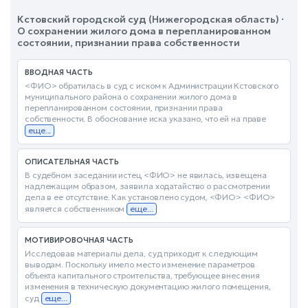
Кстовский городской суд (Нижегородская область) ·
О сохранении жилого дома в перепланированном
состоянии, признании права собственности
ВВОДНАЯ ЧАСТЬ
<ФИО> обратилась в суд с иском к Администрации Кстовского
муниципального района о сохранении жилого дома в
перепланированном состоянии, признании права
собственности. В обоснование иска указано, что ей на праве
еще...
ОПИСАТЕЛЬНАЯ ЧАСТЬ
В судебном заседании истец <ФИО> не явилась, извещена
надлежащим образом, заявила ходатайство о рассмотрении
дела в ее отсутствие. Как установлено судом, <ФИО> <ФИО>
является собственником
еще...
МОТИВИРОВОЧНАЯ ЧАСТЬ
Исследовав материалы дела, суд приходит к следующим
выводам. Поскольку имело место изменение параметров
объекта капитального строительства, требующее внесения
изменения в техническую документацию жилого помещения,
суд
еще...