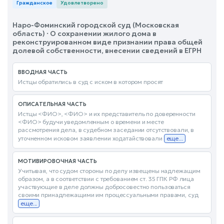
Гражданское
Удовлетворено
Наро-Фоминский городской суд (Московская
область) · О сохранении жилого дома в
реконструированном виде признании права общей
долевой собственности, внесении сведений в ЕГРН
ВВОДНАЯ ЧАСТЬ
Истцы обратились в суд с иском в котором просят
ОПИСАТЕЛЬНАЯ ЧАСТЬ
Истцы <ФИО>, <ФИО> и их представитель по доверенности
<ФИО> будучи уведомленным о времени и месте
рассмотрения дела, в судебном заседании отсутствовали, в
уточненном исковом заявлении ходатайствовали
еще...
МОТИВИРОВОЧНАЯ ЧАСТЬ
Учитывая, что судом стороны по делу извещены надлежащим
образом, а в соответствии с требованием ст. 35 ГПК РФ лица
участвующие в деле должны добросовестно пользоваться
своими принадлежащими им процессуальными правами, суд
еще...