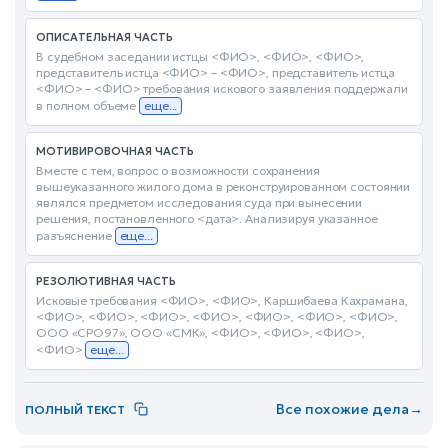
ОПИСАТЕЛЬНАЯ ЧАСТЬ
В судебном заседании истцы <ФИО>, <ФИО>, <ФИО>,
представитель истца <ФИО> – <ФИО>, представитель истца
<ФИО> – <ФИО> требования искового заявления поддержали
в полном объеме
еще...
МОТИВИРОВОЧНАЯ ЧАСТЬ
Вместе с тем, вопрос о возможности сохранения
вышеуказанного жилого дома в реконструированном состоянии
являлся предметом исследования суда при вынесении
решения, постановленного <дата>. Анализируя указанное
разъяснение
еще...
РЕЗОЛЮТИВНАЯ ЧАСТЬ
Исковые требования <ФИО>, <ФИО>, Каршибаева Кахрамана,
<ФИО>, <ФИО>, <ФИО>, <ФИО>, <ФИО>, <ФИО>, <ФИО>,
ООО «СРО97», ООО «СМК», <ФИО>, <ФИО>, <ФИО>,
<ФИО>
еще...
Все похожие дела
→
ПОЛНЫЙ ТЕКСТ