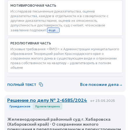
МОТИВИРОВОЧНАЯ ЧАСТЬ
Исследовав письменные доказательства, оценив
доказательства, каждое в отдельности и в совокупности с
другими доказательствами, оценив их относимость,
допустимость и достоверность, суд считает, что исковое
заявление подлежит
еще...
РЕЗОЛЮТИВНАЯ ЧАСТЬ
Исковые требования <ФИО> к Администрации муниципального
образования Тихорецкий район Краснодарского края о
сохранении жилого дома в существующем виде и о признании
права собственности на квартиру – удовлетворить в полном
объеме
Все похожие дела
→
ПОЛНЫЙ ТЕКСТ
Решение по делу № 2-6585/2024
от 23.05.2025
Гражданское
Удовлетворено
Железнодорожный районный суд г. Хабаровска
(Хабаровский край) · О сохранении жилого
помещения в перепланированном и переустроенном