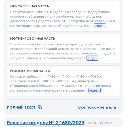
ОПИСАТЕЛЬНАЯ ЧАСТЬ
Представитель <ФИО> в судебном заседании поддержала
исковые требования в полном объеме, просила суд иск
удовлетворить. Представитель Министерства имущественных и
градостроительных отношений <адрес> <ФИО>..;
еще...
МОТИВИРОВОЧНАЯ ЧАСТЬ
При указанных обстоятельствах суд приходит к выводу об
удовлетворении требований истцов, о признании за ними права
пользования жилым помещением, расположенными по адресу:
<адрес>, учитывая, что жилая площадь была
еще...
РЕЗОЛЮТИВНАЯ ЧАСТЬ
Исковые требования <ФИО> <ФИО>, <ФИО> <ФИО>,
Храповой <ФИО>, <ФИО> <ФИО> к Администрации
Муниципального образования «<адрес>» о признании права
пользования жилым помещением, сохранении
еще...
Все похожие дела
→
ПОЛНЫЙ ТЕКСТ
Решение по делу № 2-1680/2023
от 30.05.2023