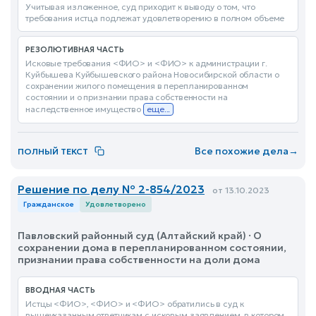
Учитывая изложенное, суд приходит к выводу о том, что
требования истца подлежат удовлетворению в полном объеме
РЕЗОЛЮТИВНАЯ ЧАСТЬ
Исковые требования <ФИО> и <ФИО> к администрации г.
Куйбышева Куйбышевского района Новосибирской области о
сохранении жилого помещения в перепланированном
состоянии и о признании права собственности на
наследственное имущество
еще...
Все похожие дела
→
ПОЛНЫЙ ТЕКСТ
Решение по делу № 2-854/2023
от 13.10.2023
Гражданское
Удовлетворено
Павловский районный суд (Алтайский край) · О
сохранении дома в перепланированном состоянии,
признании права собственности на доли дома
ВВОДНАЯ ЧАСТЬ
Истцы <ФИО>, <ФИО> и <ФИО> обратились в суд к
вышеуказанным ответчикам с исковым заявлением, в котором