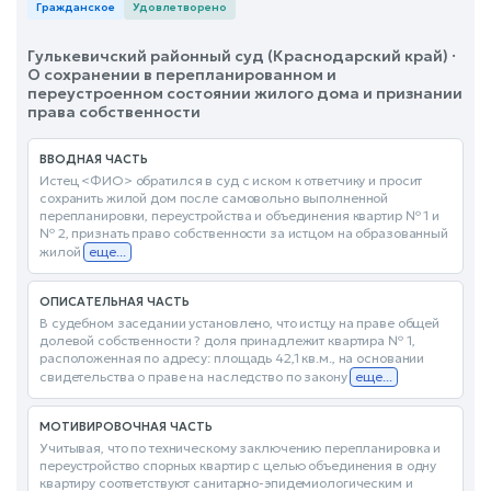
Гражданское
Удовлетворено
Гулькевичский районный суд (Краснодарский край) ·
О сохранении в перепланированном и
переустроенном состоянии жилого дома и признании
права собственности
ВВОДНАЯ ЧАСТЬ
Истец <ФИО> обратился в суд с иском к ответчику и просит
сохранить жилой дом после самовольно выполненной
перепланировки, переустройства и объединения квартир № 1 и
№ 2, признать право собственности за истцом на образованный
жилой
еще...
ОПИСАТЕЛЬНАЯ ЧАСТЬ
В судебном заседании установлено, что истцу на праве общей
долевой собственности ? доля принадлежит квартира № 1,
расположенная по адресу: площадь 42,1 кв.м., на основании
свидетельства о праве на наследство по закону
еще...
МОТИВИРОВОЧНАЯ ЧАСТЬ
Учитывая, что по техническому заключению перепланировка и
переустройство спорных квартир с целью объединения в одну
квартиру соответствуют санитарно-эпидемиологическим и