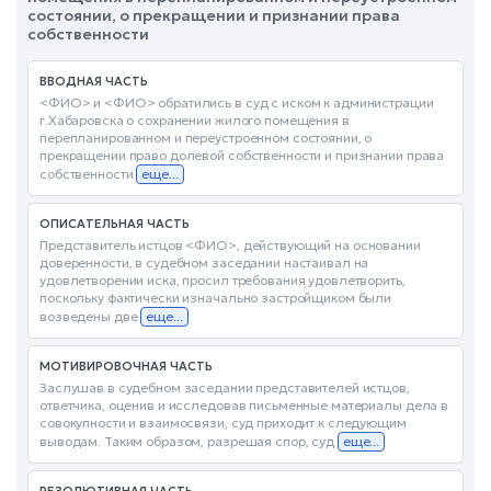
состоянии, о прекращении и признании права
собственности
ВВОДНАЯ ЧАСТЬ
<ФИО> и <ФИО> обратились в суд с иском к администрации
г.Хабаровска о сохранении жилого помещения в
перепланированном и переустроенном состоянии, о
прекращении право долевой собственности и признании права
собственности
еще...
ОПИСАТЕЛЬНАЯ ЧАСТЬ
Представитель истцов <ФИО>, действующий на основании
доверенности, в судебном заседании настаивал на
удовлетворении иска, просил требования удовлетворить,
поскольку фактически изначально застройщиком были
возведены две
еще...
МОТИВИРОВОЧНАЯ ЧАСТЬ
Заслушав в судебном заседании представителей истцов,
ответчика, оценив и исследовав письменные материалы дела в
совокупности и взаимосвязи, суд приходит к следующим
выводам. Таким образом, разрешая спор, суд
еще...