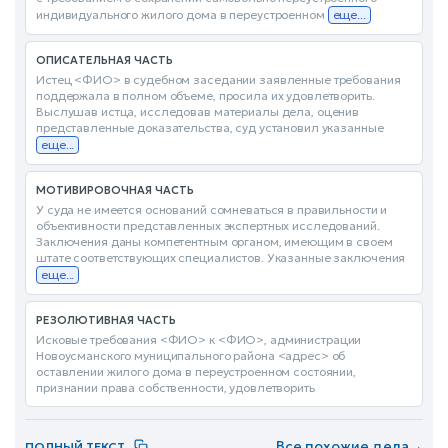
индивидуального жилого дома в переустроенном
еще...
ОПИСАТЕЛЬНАЯ ЧАСТЬ
Истец <ФИО> в судебном заседании заявленные требования
поддержала в полном объеме, просила их удовлетворить.
Выслушав истца, исследовав материалы дела, оценив
представленные доказательства, суд установил указанные
еще...
МОТИВИРОВОЧНАЯ ЧАСТЬ
У суда не имеется оснований сомневаться в правильности и
объективности представленных экспертных исследований.
Заключения даны компетентным органом, имеющим в своем
штате соответствующих специалистов. Указанные заключения
еще...
РЕЗОЛЮТИВНАЯ ЧАСТЬ
Исковые требования <ФИО> к <ФИО>, администрации
Новоусманского муниципального района <адрес> об
оставлении жилого дома в переустроенном состоянии,
признании права собственности, удовлетворить
Все похожие дела
→
ПОЛНЫЙ ТЕКСТ