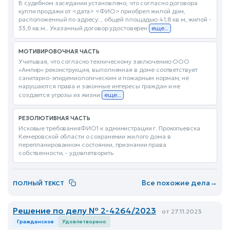
В судебном заседании установлено, что согласно договора
купли продажи от <дата> <ФИО> приобрел жилой дом,
расположенный по адресу: , общей площадью 41,8 кв.м, жилой -
33,6 кв.м.. Указанный договор удостоверен
еще...
МОТИВИРОВОЧНАЯ ЧАСТЬ
Учитывая, что согласно техническому заключению ООО
«Ампир» реконструкция, выполненная в доме соответствует
санитарно-эпидемиологическим и пожарным нормам, не
нарушаются права и законные интересы граждан и не
создается угрозы их жизни
еще...
РЕЗОЛЮТИВНАЯ ЧАСТЬ
Исковые требованияФИО1 к администрации г. Прокопьевска
Кемеровской области о сохранении жилого дома в
перепланированном состоянии, признании права
собственности, - удовлетворить
Все похожие дела
→
ПОЛНЫЙ ТЕКСТ
Решение по делу № 2-4264/2023
от 27.11.2023
Гражданское
Удовлетворено