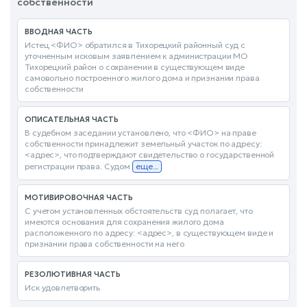
собственности
ВВОДНАЯ ЧАСТЬ
Истец <ФИО> обратился в Тихорецкий районный суд с
уточненным исковым заявлением к администрации МО
Тихорецкий район о сохранении в существующем виде
самовольно построенного жилого дома и признании права
собственности
ОПИСАТЕЛЬНАЯ ЧАСТЬ
В судебном заседании установлено, что <ФИО> на праве
собственности принадлежит земельный участок по адресу:
<адрес>, что подтверждают свидетельство о государственной
регистрации права. Судом
еще...
МОТИВИРОВОЧНАЯ ЧАСТЬ
С учетом установленных обстоятельств суд полагает, что
имеются основания для сохранения жилого дома
расположенного по адресу: <адрес>, в существующем виде и
признании права собственности на него
РЕЗОЛЮТИВНАЯ ЧАСТЬ
Иск удовлетворить