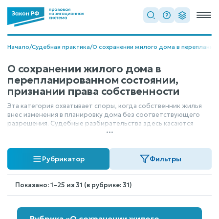
Начало
/
Судебная практика
/
О сохранении жилого дома в перепланир
О сохранении жилого дома в
перепланированном состоянии,
признании права собственности
Эта категория охватывает споры, когда собственник жилья
внес изменения в планировку дома без соответствующего
разрешения. Судебные разбирательства здесь касаются
...
легализации этих перепланировок — то есть, признания
такого состояния законным, или, наоборот, восстановления
первоначального вида. Также сюда относятся вопросы,
Рубрикатор
Фильтры
связанные с оформлением и подтверждением права
собственности на жилое помещение, которое уже было
изменено.
Показано: 1–25 из 31 (в рубрике: 31)
Рубрика «О сохранении жилого