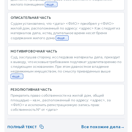
жилого помещения
еще...
ОПИСАТЕЛЬНАЯ ЧАСТЬ
Судом установлено, что <дата> <ФИО> приобрел у <ФИО>
жилой дом, расположенный по адресу: <адрес> Как следует из
материалов дела, истец длительное время несет бремя
содержания жилого дома
еще...
МОТИВИРОВОЧНАЯ ЧАСТЬ
Суд, заслушав сторону, исследовав материалы дела, приходит
к выводу, что исковые требования подлежат удовлетворению по
следующим основаниям. При этом давностное владение
недвижимым имуществом, по смыслу приведенных выше
еще...
РЕЗОЛЮТИВНАЯ ЧАСТЬ
Прекратить право собственности на жилой дом, общей
площадью – кв.м., расположенный по адресу: <адрес>, за
<ФИО> и исключить регистрационную запись прав:
собственность № от <дата>
Все похожие дела
→
ПОЛНЫЙ ТЕКСТ