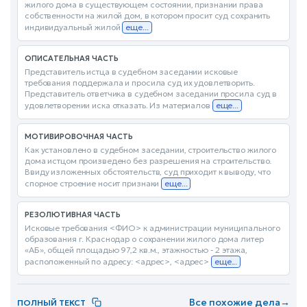
жилого дома в существующем состоянии, признании права
собственности на жилой дом, в котором просит суд сохранить
индивидуальный жилой
еще...
ОПИСАТЕЛЬНАЯ ЧАСТЬ
Представитель истца в судебном заседании исковые
требования поддержала и просила суд их удовлетворить.
Представитель ответчика в судебном заседании просила суд в
удовлетворении иска отказать. Из материалов
еще...
МОТИВИРОВОЧНАЯ ЧАСТЬ
Как установлено в судебном заседании, строительство жилого
дома истцом произведено без разрешения на строительство.
Ввиду изложенных обстоятельств, суд приходит к выводу, что
спорное строение носит признаки
еще...
РЕЗОЛЮТИВНАЯ ЧАСТЬ
Исковые требования <ФИО> к администрации муниципального
образования г. Краснодар о сохранении жилого дома литер
«АБ», общей площадью 97,2 кв.м., этажностью - 2 этажа,
расположенный по адресу: <адрес>, <адрес>
еще...
Все похожие дела
→
ПОЛНЫЙ ТЕКСТ