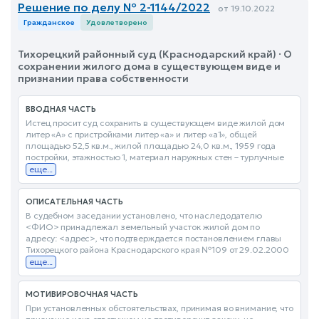
Решение по делу № 2-1144/2022
от 19.10.2022
Гражданское
Удовлетворено
Тихорецкий районный суд (Краснодарский край) · О
сохранении жилого дома в существующем виде и
признании права собственности
ВВОДНАЯ ЧАСТЬ
Истец просит суд сохранить в существующем виде жилой дом
литер «А» с пристройками литер «а» и литер «а1», общей
площадью 52,5 кв.м., жилой площадью 24,0 кв.м., 1959 года
постройки, этажностью 1, материал наружных стен – турлучные
еще...
ОПИСАТЕЛЬНАЯ ЧАСТЬ
В судебном заседании установлено, что наследодателю
<ФИО> принадлежал земельный участок жилой дом по
адресу: <адрес>, что подтверждается постановлением главы
Тихорецкого района Краснодарского края №109 от 29.02.2000
еще...
МОТИВИРОВОЧНАЯ ЧАСТЬ
При установленных обстоятельствах, принимая во внимание, что