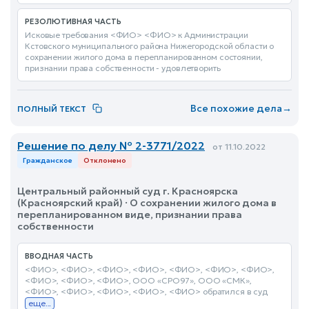
РЕЗОЛЮТИВНАЯ ЧАСТЬ
Исковые требования <ФИО> <ФИО> к Администрации
Кстовского муниципального района Нижегородской области о
сохранении жилого дома в перепланированном состоянии,
признании права собственности - удовлетворить
Все похожие дела
→
ПОЛНЫЙ ТЕКСТ
Решение по делу № 2-3771/2022
от 11.10.2022
Гражданское
Отклонено
Центральный районный суд г. Красноярска
(Красноярский край) · О сохранении жилого дома в
перепланированном виде, признании права
собственности
ВВОДНАЯ ЧАСТЬ
<ФИО>, <ФИО>, <ФИО>, <ФИО>, <ФИО>, <ФИО>, <ФИО>,
<ФИО>, <ФИО>, <ФИО>, ООО «СРО97», ООО «СМК»,
<ФИО>, <ФИО>, <ФИО>, <ФИО>, <ФИО> обратился в суд
еще...