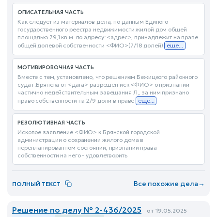
ОПИСАТЕЛЬНАЯ ЧАСТЬ
Как следует из материалов дела, по данным Единого
государственного реестра недвижимости жилой дом общей
площадью 79,1 кв.м. по адресу: <адрес>, принадлежит на праве
общей долевой собственности <ФИО>(7/18 долей)
еще...
МОТИВИРОВОЧНАЯ ЧАСТЬ
Вместе с тем, установлено, что решением Бежицкого районного
суда г.Брянска от <дата> разрешен иск <ФИО> о признании
частично недействительным завещания Л., за ним признано
право собственности на 2/9 доли в праве
еще...
РЕЗОЛЮТИВНАЯ ЧАСТЬ
Исковое заявление <ФИО> к Брянской городской
администрации о сохранении жилого дома в
перепланированном состоянии, признании права
собственности на него - удовлетворить
Все похожие дела
→
ПОЛНЫЙ ТЕКСТ
Решение по делу № 2-436/2025
от 19.05.2025