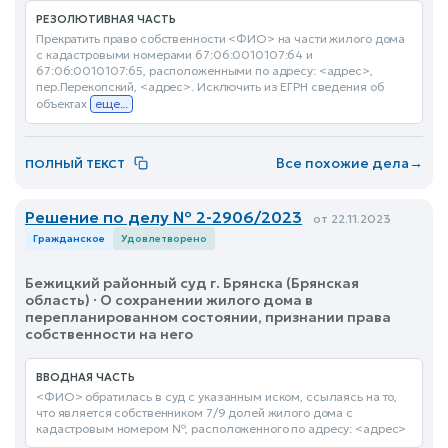
РЕЗОЛЮТИВНАЯ ЧАСТЬ
Прекратить право собственности <ФИО> на части жилого дома
с кадастровыми номерами 67:06:0010107:64 и
67:06:0010107:65, расположенными по адресу: <адрес>,
пер.Перекопский, <адрес>. Исключить из ЕГРН сведения об
объектах
еще...
Все похожие дела
→
ПОЛНЫЙ ТЕКСТ
Решение по делу № 2-2906/2023
от 22.11.2023
Гражданское
Удовлетворено
Бежицкий районный суд г. Брянска (Брянская
область) · О сохранении жилого дома в
перепланированном состоянии, признании права
собственности на него
ВВОДНАЯ ЧАСТЬ
<ФИО> обратилась в суд с указанным иском, ссылаясь на то,
что является собственником 7/9 долей жилого дома с
кадастровым номером №, расположенного по адресу: <адрес>