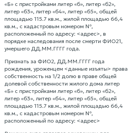
«Б» с пристройками литер «б», литер «б2»,
литер «б3», литер «б4», литер «б5», общей
площадью 115.7 кв.м., жилой площадью 66,4
кв.м., с кадастровым номером №,
расположенный по адресу: <адрес>, в
порядке наследования после смерти ФИО21,
умершего ДД.ММ.ГГГГ года.
Признать за ФИО2, ДД.ММ.ГГГГ года
рождения, уроженцем <данные изъяты> права
собственность на 1/2 долю в праве общей
долевой собственности жилого дома литер
«Б» с пристройками литер «б», литер «б2»,
литер «б3», литер «б4», литер «б5», общей
площадью 115.7 кв.м., жилой площадью 66,4
кв.м., с кадастровым номером №,
расположенный по адресу: <адрес>