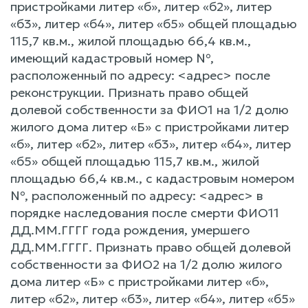
пристройками литер «б», литер «б2», литер
«б3», литер «б4», литер «б5» общей площадью
115,7 кв.м., жилой площадью 66,4 кв.м.,
имеющий кадастровый номер №,
расположенный по адресу: <адрес> после
реконструкции. Признать право общей
долевой собственности за ФИО1 на 1/2 долю
жилого дома литер «Б» с пристройками литер
«б», литер «б2», литер «б3», литер «б4», литер
«б5» общей площадью 115,7 кв.м., жилой
площадью 66,4 кв.м., с кадастровым номером
№, расположенный по адресу: <адрес> в
порядке наследования после смерти ФИО11
ДД.ММ.ГГГГ года рождения, умершего
ДД.ММ.ГГГГ. Признать право общей долевой
собственности за ФИО2 на 1/2 долю жилого
дома литер «Б» с пристройками литер «б»,
литер «б2», литер «б3», литер «б4», литер «б5»