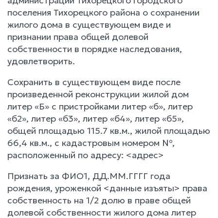
администрации Тихорецкого городского
поселения Тихорецкого района о сохранении
жилого дома в существующем виде и
признании права общей долевой
собственности в порядке наследования,
удовлетворить.
Сохранить в существующем виде после
произведенной реконструкции жилой дом
литер «Б» с пристройками литер «б», литер
«б2», литер «б3», литер «б4», литер «б5»,
общей площадью 115.7 кв.м., жилой площадью
66,4 кв.м., с кадастровым номером №,
расположенный по адресу: <адрес>
Признать за ФИО1, ДД.ММ.ГГГГ года
рождения, уроженкой <данные изъяты> права
собственность на 1/2 долю в праве общей
долевой собственности жилого дома литер