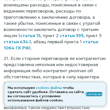
возмещены расходы, понесенные в связи с
ведением переговоров, расходы по
приготовлению к заключению договора, а
также убытки, понесенные в связи с утратой
возможности заключить договор с третьим
лицом (
статья 15
, пункт 2
статьи 393
, пункт 3
статьи 434.1
, абзац первый пункта 1
статьи
1064 ГК РФ
).
21. Если стороне переговоров ее контрагентом
представлена неполная или недостоверная
информация либо контрагент умолчал об
обстоятельствах, которые в силу характера
договора должны были быть доведены до ее
Мы используем
cookies-файлы
чтобы
сведения, и сторонами был заключен договор,
сделать сайт удобнее. Оставаясь на сайте,
Согласен
эта сторона вправе потребовать признания
вы соглашаетесь с условиями
использования файлов cооkies.
сделки недействительной и возмещения
вызванных такой недействительностью