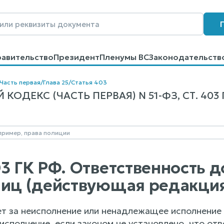
равительство
Президент
Пленумы ВС
Законодательств
говоров
Контакты
Помощь
Поиск
Часть первая
/
Глава 25
/
Статья 403
ОДЕКС (ЧАСТЬ ПЕРВАЯ) N 51-ФЗ, СТ. 403 
03 ГК РФ. Ответственность 
лиц (действующая редакци
т за неисполнение или ненадлежащее исполнение 
исполнение, если законом не установлено, что от