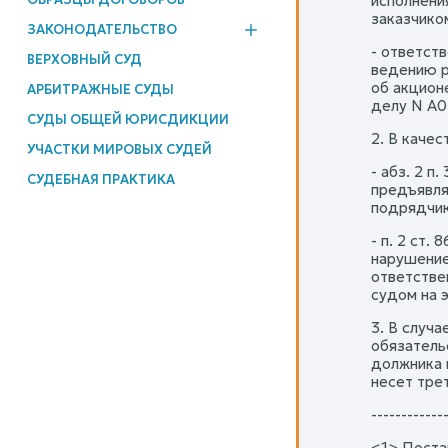
исполнени
заказчиком
ЗАКОНОДАТЕЛЬСТВО
- ответст
ВЕРХОВНЫЙ СУД
ведению р
об акцион
АРБИТРАЖНЫЕ СУДЫ
делу N А0
СУДЫ ОБЩЕЙ ЮРИСДИКЦИИ
2. В каче
УЧАСТКИ МИРОВЫХ СУДЕЙ
- абз. 2 п
СУДЕБНАЯ ПРАКТИКА
предъявля
подрядчик
- п. 2 ст.
нарушение
ответстве
судом на э
3. В случ
обязательс
должника 
несет тре
------------
<1> Поста