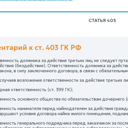
СТАТЬЯ 403
нтарий к ст. 403 ГК РФ
твенность должника за действия третьих лиц не следует пута
ействия (бездействие). Ответственность должника за действи
акона, в силу заключенного договора, в связи с обязательны
случаев возложения ответственности за действия третьих лиц
рная ответственность (ст. 399 ГК);
енность основного общества по обязательствам дочернего (п.
венность нанимателя перед наймодателем за действия гражд
рушают условия договора найма жилого помещения, поднанимате
венность генерального подрядчика перед заказчиком за пос