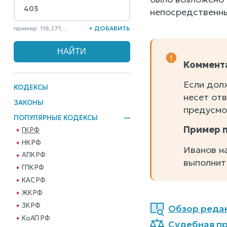
непосредственны
пример: 116,271,...
+ ДОБАВИТЬ
Коммент
Если долж
КОДЕКСЫ
несет отв
ЗАКОНЫ
предусмо
ПОПУЛЯРНЫЕ КОДЕКСЫ
Пример 
ГК РФ
НК РФ
Иванов н
АПК РФ
выполнит
ГПК РФ
КАС РФ
ЖК РФ
ЗК РФ
Обзор реда
КоАП РФ
Судебная пр