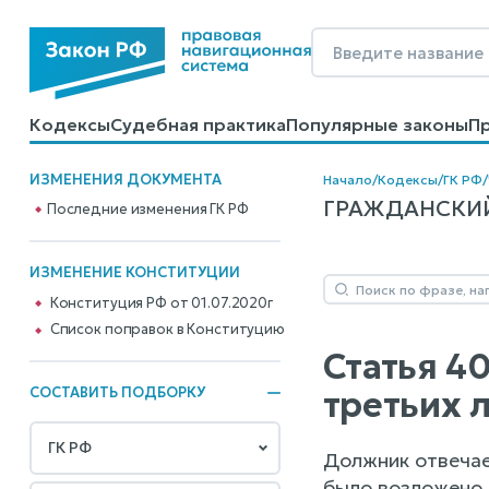
Кодексы
Судебная практика
Популярные законы
П
Калькуляторы
Справочные материалы
Образцы до
ИЗМЕНЕНИЯ ДОКУМЕНТА
Начало
/
Кодексы
/
ГК РФ
/
ГРАЖДАНСКИЙ К
Последние изменения ГК РФ
ИЗМЕНЕНИЕ КОНСТИТУЦИИ
Конституция РФ от 01.07.2020г
Cписок поправок в Конституцию
Статья 4
третьих 
СОСТАВИТЬ ПОДБОРКУ
Должник отвечае
было возложено 