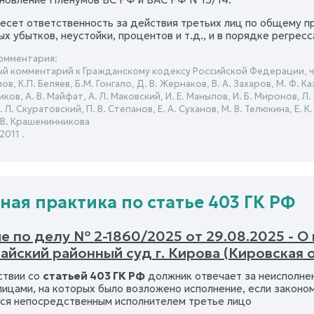
есет ответственность за действия третьих лиц по общему пр
ых убытков, неустойки, процентов и т.д., и в порядке регре
омментария:
й комментарий к Гражданскому кодексу Российской Федерации, ча
в, К.П. Беляев, Б.М. Гонгало, Д. В. Жернаков, В. А. Захаров, М. Ф. Ка
ов, А. В. Майфат, А. Л. Маковский, И. Е. Манылов, И. Б. Миронов, Л.
 Л. Скуратовский, П. В. Степанов, Е. А. Суханов, М. В. Телюкина, Е. К
.В. Крашенинникова
2011 .
ная практика по статье 403 ГК РФ
 по делу № 2-1860/2025 от 29.08.2025 - О
йский районный суд г. Кирова (Кировская 
ствии со
статьей 403 ГК РФ
должник отвечает за неисполне
лицами, на которых было возложено исполнение, если законом
я непосредственным исполнителем третье лицо