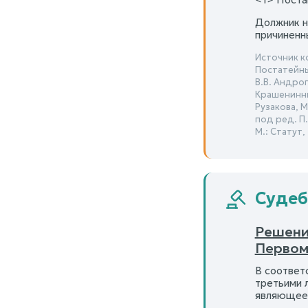
Должник н
причиненн
Источник к
Постатейны
В.В. Андропо
Крашенинник
Рузакова, М.
под ред. П
М.: Статут, 
Судеб
Решение
Первома
В соответ
третьими 
являющеес