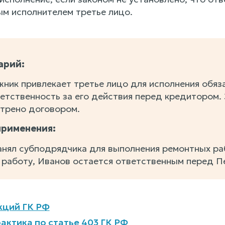
м исполнителем третье лицо.
арий:
ник привлекает третье лицо для исполнения обяза
етственность за его действия перед кредитором. 
трено договором.
применения:
анял субподрядчика для выполнения ремонтных раб
 работу, Иванов остается ответственным перед П
кций ГК РФ
актика по статье 403 ГК РФ