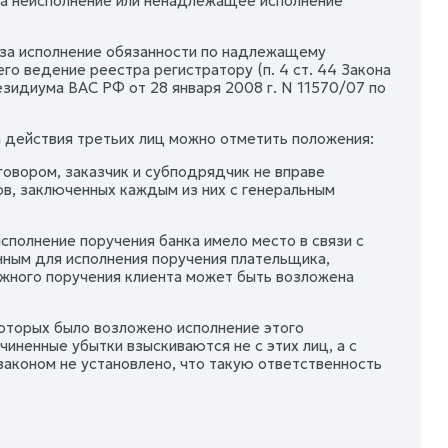
за неисполнение или ненадлежащее исполнение
 за исполнение обязанности по надлежащему
о ведение реестра регистратору (п. 4 ст. 44 Закона
идиума ВАС РФ от 28 января 2008 г. N 11570/07 по
 действия третьих лиц можно отметить положения:
оговором, заказчик и субподрядчик не вправе
ов, заключенных каждым из них с генеральным
исполнение поручения банка имело место в связи с
ным для исполнения поручения плательщика,
жного поручения клиента может быть возложена
которых было возложено исполнение этого
чиненные убытки взыскиваются не с этих лиц, а с
 законом не установлено, что такую ответственность