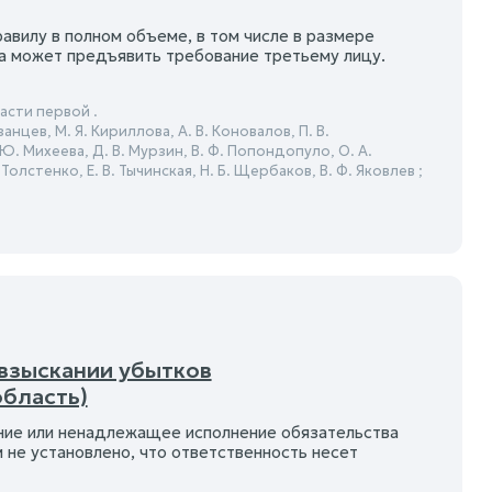
авилу в полном объеме, в том числе в размере
сса может предъявить требование третьему лицу.
сти первой .
занцев, М. Я. Кириллова, А. В. Коновалов, П. В.
 Ю. Михеева, Д. В. Мурзин, В. Ф. Попондопуло, О. А.
. Толстенко, Е. В. Тычинская, Н. Б. Щербаков, В. Ф. Яковлев ;
 взыскании убытков
область)
ние или ненадлежащее исполнение обязательства
 не установлено, что ответственность несет