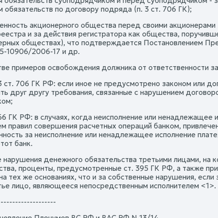
я обязательств субподрядчиком и перед субподрядчиком - 
 обязательств по договору подряда (п. 3 ст. 706 ГК);
венность акционерного общества перед своими акционерами
еестра и за действия регистратора как общества, поручившег
ерных обществах), что подтверждается Постановлением През
5-10906/2006-17 и др.
стве примеров освобождения должника от ответственности за
. 3 ст. 706 ГК РФ: если иное не предусмотрено законом или д
ть друг другу требования, связанные с нарушением договор
ом;
 866 ГК РФ: в случаях, когда неисполнение или ненадлежащее 
м правил совершения расчетных операций банком, привлечен
нность за неисполнение или ненадлежащее исполнение плате
тот банк.
ае нарушения денежного обязательства третьими лицами, на 
тва, проценты, предусмотренные ст. 395 ГК РФ, а также при
на тех же основаниях, что и за собственные нарушения, если
тье лицо, являющееся непосредственным исполнителем <1>.
--------------------
новление Пленумов ВС РФ и ВАС РФ N 13/14.