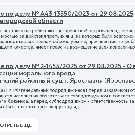
е по делу № А43-13550/2023 от 29.08.2025
егородской области
е поставки потребителю электрической энергии ненадлежаще
нностью за действия третьих лиц, на которых было возложен
 возместившая в полном объеме убытки, причиненные потреб
щего качества, имеет право на возмещение всех понесенны
е по делу № 2-1455/2025 от 29.08.2025 - О
сации морального вреда
нский районный суд г. Ярославля (Ярославс
. 706 ГК РФ генеральный подрядчик несет перед заказчиком о
щего исполнения обязательств субподрядчиком в соответстви
го Кодекса
, а перед субподрядчиком - ответственность з
м обязательств по договору подряда
ОТРЕТЬ ЕЩЕ