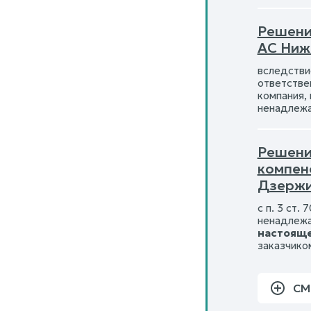
Решени
АС Ниж
вследстви
ответстве
компания,
ненадлежа
Решени
компен
Дзержи
с п. 3 ст
ненадлежа
настояще
заказчико
СМ