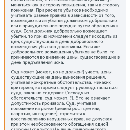
меняться как в сторону повышения, так и в сторону
понижения. При расчете убытков необходимо
учитывать разные правила в зависимости от того,
возмещаются ли убытки должником добровольно
или в принудительном порядке путем обращения к
суду. Если должник добровольно возмещает
убытки, то при их исчислении следует исходить из
цен, существующих в день добровольного
возмещения убытков должником. Если же
добровольного возмещения убытков не было, то
принимаются во внимание цены, существовавшие в
день предъявления иска.
Суд может (может, но не должен!) учесть цены,
существующие на день вынесения решения,
учитывая конкретные обстоятельства. Никаких
критериев, которыми следует руководствоваться
суду, закон не содержит ("исходя из
обстоятельств, суд может..."). Это не означает
допустимость произвола. Суд, учитывая
положение на рынке (резкий рост цен или,
напротив, их падение), стремится к
восстановлению нарушенных прав, не допуская
при этом необоснованного обогащения одной
стороны (кредитора) и лишь символического