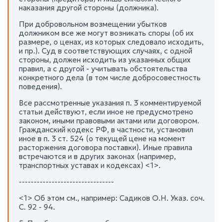
наказания другой стороны (должника).
При добровольном возмещении убытков
должником все же могут возникать споры (об их
размере, о ценах, из которых следовало исходить,
и пр.). Суд в соответствующих случаях, с одной
стороны, должен исходить из указанных общих
правил, а с другой - учитывать обстоятельства
конкретного дела (в том числе добросовестность
поведения).
Все рассмотренные указания п. 3 комментируемой
статьи действуют, если иное не предусмотрено
законом, иными правовыми актами или договором.
Гражданский кодекс РФ, в частности, установил
иное в п. 3 ст. 524 (о текущей цене на момент
расторжения договора поставки). Иные правила
встречаются и в других законах (например,
транспортных уставах и кодексах) <1>.
--------------------------------
<1> Об этом см., например: Садиков О.Н. Указ. соч.
С. 92 - 94.