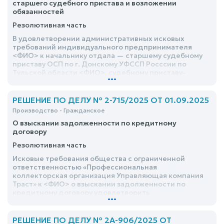
старшего судебного пристава и возложении
обязанностей
Резолютивная часть
В удовлетворении административных исковых
требований индивидуального предпринимателя
<ФИО> к начальнику отдала — старшему судебному
приставу ОСП по г. Донскому УФССП Росссии по
Тульской области <ФИО>, судебному приставу-
...
исполнителю ОСП по г. Донскому УФССП России по
Тульской области <ФИО>, УФССП России по Тульской
области о признании незаконным бездействия
РЕШЕНИЕ ПО ДЕЛУ № 2-715/2025 ОТ 01.09.2025
судебного пристава-исполнителя и начальника
Производство - Гражданское
отдела — старшего судебного пристава и
О взыскании задолженности по кредитному
возложении обязанностей — отказать
договору
Резолютивная часть
Исковые требования общества с ограниченной
ответственностью «Профессиональная
коллекторская организация Управляющая компания
Траст» к <ФИО> о взыскании задолженности по
кредитному договору удовлетворить
...
РЕШЕНИЕ ПО ДЕЛУ № 2А-906/2025 ОТ