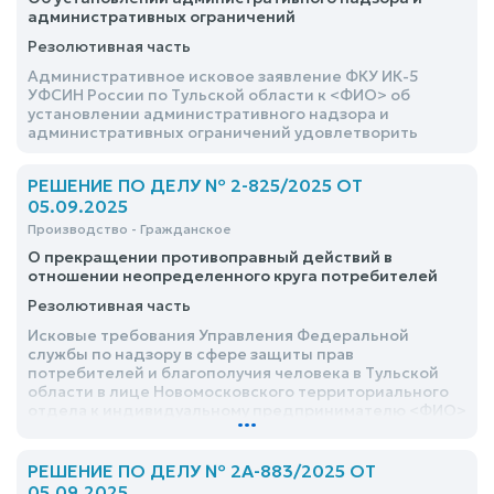
административных ограничений
Резолютивная часть
Административное исковое заявление ФКУ ИК-5
УФСИН России по Тульской области к <ФИО> об
установлении административного надзора и
административных ограничений удовлетворить
РЕШЕНИЕ ПО ДЕЛУ № 2-825/2025 ОТ
05.09.2025
Производство - Гражданское
О прекращении противоправный действий в
отношении неопределенного круга потребителей
Резолютивная часть
Исковые требования Управления Федеральной
службы по надзору в сфере защиты прав
потребителей и благополучия человека в Тульской
области в лице Новомосковского территориального
отдела к индивидуальному предпринимателю <ФИО>
...
о прекращении противоправный действий в
отношении неопределенного круга потребителей
удовлетворить
РЕШЕНИЕ ПО ДЕЛУ № 2А-883/2025 ОТ
05.09.2025