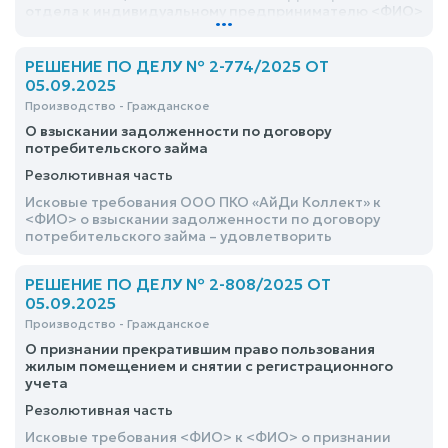
отдела к индивидуальному предпринимателю <ФИО>
...
о прекращении противоправный действий в
отношении неопределенного круга потребителей
удовлетворить
РЕШЕНИЕ ПО ДЕЛУ № 2-774/2025 ОТ
05.09.2025
Производство - Гражданское
О взыскании задолженности по договору
потребительского займа
Резолютивная часть
Исковые требования ООО ПКО «АйДи Коллект» к
<ФИО> о взыскании задолженности по договору
потребительского займа – удовлетворить
РЕШЕНИЕ ПО ДЕЛУ № 2-808/2025 ОТ
05.09.2025
Производство - Гражданское
О признании прекратившим право пользования
жилым помещением и снятии с регистрационного
учета
Резолютивная часть
Исковые требования <ФИО> к <ФИО> о признании