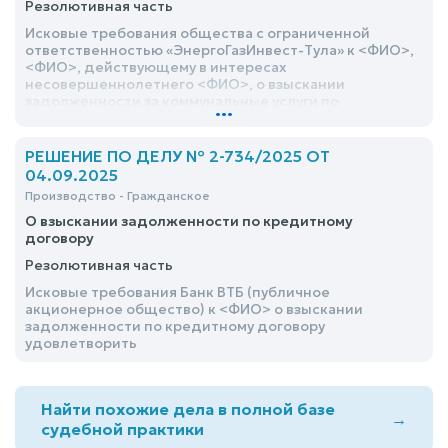
Резолютивная часть
Исковые требования общества с ограниченной
ответственностью «ЭнергоГазИнвест-Тула» к <ФИО>,
<ФИО>, действующему в интересах
несовершеннолетнего <ФИО>, о взыскании
задолженности за коммунальные услуги по
...
отоплению в жилом помещении, пени, судебных
расходов, – удовлетворить в полном объеме
РЕШЕНИЕ ПО ДЕЛУ № 2-734/2025 ОТ
04.09.2025
Производство - Гражданское
О взыскании задолженности по кредитному
договору
Резолютивная часть
Исковые требования Банк ВТБ (публичное
акционерное общество) к <ФИО> о взыскании
задолженности по кредитному договору
удовлетворить
Найти похожие дела в полной базе
→
судебной практики