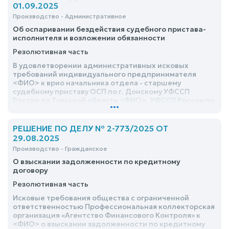
01.09.2025
Производство - Административное
Об оспаривании бездействия судебного пристава-
исполнителя и возложении обязанности
Резолютивная часть
В удовлетворении административных исковых
требований индивидуального предпринимателя
<ФИО> к врио начальника отдела - старшему
судебному приставу ОСП по г. Донскому УФССП
России по Тульской области <ФИО>, УФССП России по
...
Тульской области об оспаривании бездействия
судебного пристава-исполнителя и возложении
обязанности – отказать
РЕШЕНИЕ ПО ДЕЛУ № 2-773/2025 ОТ
29.08.2025
Производство - Гражданское
О взыскании задолженности по кредитному
договору
Резолютивная часть
Исковые требования общества с ограниченной
ответственностью Профессиональная коллекторская
организация «Агентство Финансового Контроля» к
<ФИО> о взыскании задолженности по кредитному