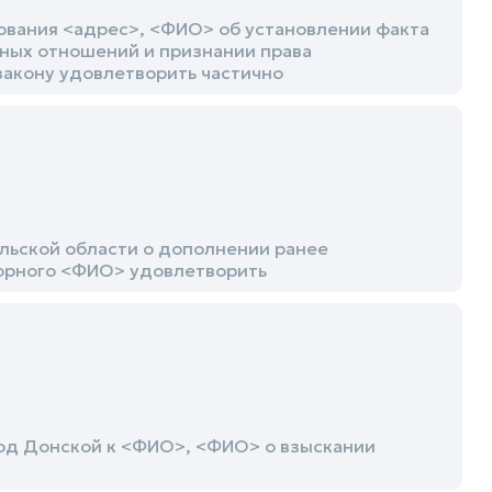
ования <адрес>, <ФИО> об установлении факта
ных отношений и признании права
закону удовлетворить частично
льской области о дополнении ранее
орного <ФИО> удовлетворить
од Донской к <ФИО>, <ФИО> о взыскании