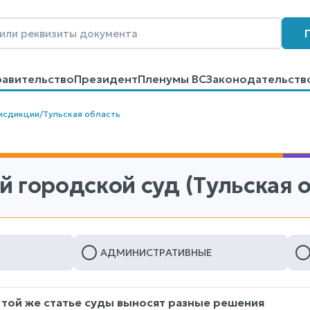
равительство
Президент
Пленумы ВС
Законодательств
говоров
Контакты
Помощь
Поиск
исдикции
/
Тульская область
 городской суд (Тульская о
АДМИНИСТРАТИВНЫЕ
 той же статье суды выносят разные решения