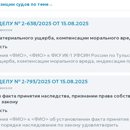
зиции судов по теме
→
ЛУ № 2-638/2025 ОТ 15.08.2025
анское
атериального ущерба, компенсации морального вре
сть
ния <ФИО>, <ФИО> к ФКУ ИК-1 УФСИН России по Тульс
щерба, компенсации морального вреда, индексации п
ЛУ № 2-793/2025 ОТ 15.08.2025
анское
 факта принятия наследства, признании права собст
 закону
сть
ния <ФИО> к <ФИО> об установлении факта принятия 
 порядке наследования по закону удовлетворить