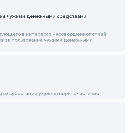
ние чужими денежными средствами
твующего в интересах несовершеннолетней
ов за пользование чужими денежными
дке суброгации удовлетворить частично