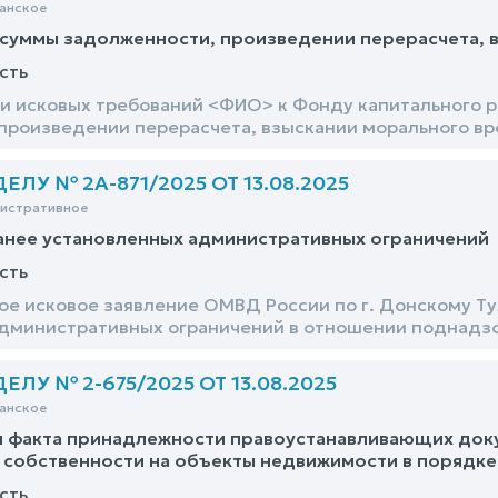
анское
суммы задолженности, произведении перерасчета, 
сть
и исковых требований <ФИО> к Фонду капитального р
произведении перерасчета, взыскании морального вре
ЛУ № 2А-871/2025 ОТ 13.08.2025
нистративное
анее установленных административных ограничений
сть
е исковое заявление ОМВД России по г. Донскому Ту
дминистративных ограничений в отношении поднадз
ЛУ № 2-675/2025 ОТ 13.08.2025
анское
и факта принадлежности правоустанавливающих док
 собственности на объекты недвижимости в порядке
сть