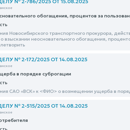
ЛУ № 2-786/2025 ОТ 15.08.2025
анское
сновательного обогащения, процентов за пользова
сть
ния Новосибирского транспортного прокурора, дейс
о взыскании неосновательного обогащения, процент
влетворить
ЛУ № 2-172/2025 ОТ 14.08.2025
анское
щерба в порядке суброгации
сть
ния САО «ВСК» к <ФИО> о возмещении ущерба в поря
ЛУ № 2-515/2025 ОТ 14.08.2025
анское
потребителя
сть