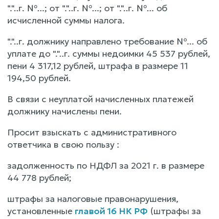
"."..г. №...; от "."..г. №...; от "."..г. №... об
исчисленной суммы налога.
"."..г. должнику направлено требование №... об
уплате до "."..г. суммы недоимки 45 537 рублей,
пени 4 317,12 рублей, штрафа в размере 11
194,50 рублей.
В связи с неуплатой начисленных платежей
должнику начислены пени.
Просит взыскать с административного
ответчика в свою пользу :
задолженность по НДФЛ за 2021 г. в размере
44 778 рублей;
штрафы за налоговые правонарушения,
установленные
главой 16 НК РФ
(штрафы за