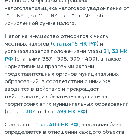
Налоговым органом направлено
налогоплательщика налоговое уведомление от
"."..г. №...; от "."..г. №...; от "."..г. №... об
исчисленной сумме налога.
Налог на имущество относится к числу
местных налогов (
статья 15 НК РФ
) и
устанавливается положениями главы
31
,
32 НК
РФ
(статьями 387 - 398, 399 - 409), а также
нормативными правовыми актами
представительных органов муниципальных
образований, в соответствии с ними же
вводится в действие и прекращает
действовать, и обязателен к уплате на
территориях этих муниципальных образований
(п. 1 ст.
387
, п. 1 ст.
399 НК РФ
).
Согласно п. 1
ст. 403 НК РФ
, налоговая база
определяется в отношении каждого объекта