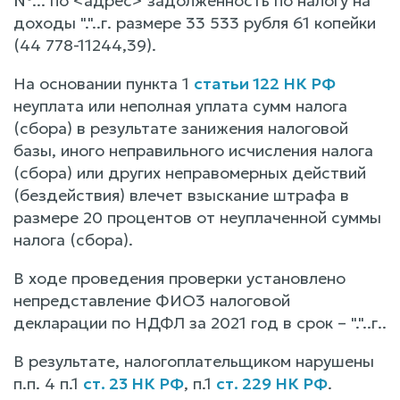
№... по <адрес> задолженность по налогу на
доходы "."..г. размере 33 533 рубля 61 копейки
(44 778-11244,39).
На основании пункта 1
статьи 122 НК РФ
неуплата или неполная уплата сумм налога
(сбора) в результате занижения налоговой
базы, иного неправильного исчисления налога
(сбора) или других неправомерных действий
(бездействия) влечет взыскание штрафа в
размере 20 процентов от неуплаченной суммы
налога (сбора).
В ходе проведения проверки установлено
непредставление ФИО3 налоговой
декларации по НДФЛ за 2021 год в срок – "."..г..
В результате, налогоплательщиком нарушены
п.п. 4 п.1
ст. 23 НК РФ
, п.1
ст. 229 НК РФ
.