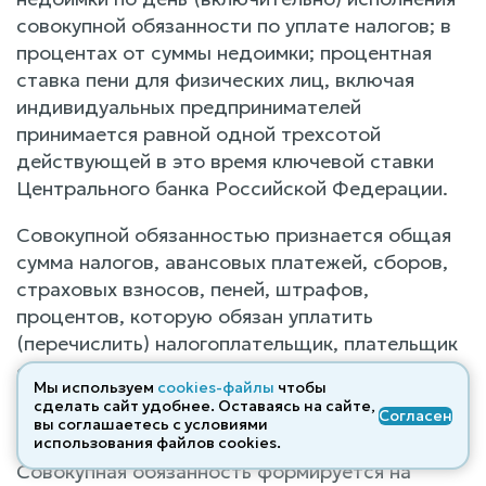
совокупной обязанности по уплате налогов; в
процентах от суммы недоимки; процентная
ставка пени для физических лиц, включая
индивидуальных предпринимателей
принимается равной одной трехсотой
действующей в это время ключевой ставки
Центрального банка Российской Федерации.
Совокупной обязанностью признается общая
сумма налогов, авансовых платежей, сборов,
страховых взносов, пеней, штрафов,
процентов, которую обязан уплатить
(перечислить) налогоплательщик, плательщик
сбора, страховых взносов и (или) налоговый
Мы используем
cookies-файлы
чтобы
агент, и сумма налога, подлежащая возврату в
сделать сайт удобнее. Оставаясь на сайте,
Согласен
бюджетную систему РФ ( п. 2
ст. 11 НК РФ
)
вы соглашаетесь с условиями
использования файлов cооkies.
Совокупная обязанность формируется на