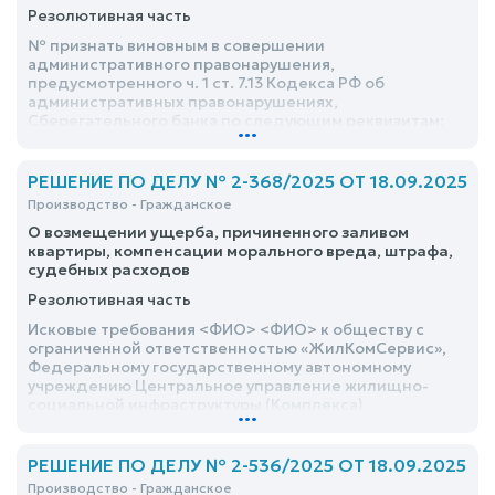
Сахалинской области <ФИО> и о взыскании судебных
Резолютивная часть
расходов – оставить без удовлетворения
№ признать виновным в совершении
административного правонарушения,
предусмотренного ч. 1 ст. 7.13 Кодекса РФ об
административных правонарушениях,
Сберегательного банка по следующим реквизитам:
...
УФК по <адрес> (Государственная инспекция по
охране объектов культурного наследия <адрес>) №,
Единый казначейский счёт №, Казначейский счёт: №,
РЕШЕНИЕ ПО ДЕЛУ № 2-368/2025 ОТ 18.09.2025
№. Банк Отделение Южно-Сахалинск Банка России//
Производство - Гражданское
УФК по <адрес>, № (административный штраф по
О возмещении ущерба, причиненного заливом
постановлению суда №)
квартиры, компенсации морального вреда, штрафа,
судебных расходов
Резолютивная часть
Исковые требования <ФИО> <ФИО> к обществу с
ограниченной ответственностью «ЖилКомСервис»,
Федеральному государственному автономному
учреждению Центральное управление жилищно-
социальной инфраструктуры (Комплекса)
...
Министерства обороны Российской Федерации о
возмещении ущерба, причиненного заливом
квартиры, компенсации морального вреда, штрафа,
РЕШЕНИЕ ПО ДЕЛУ № 2-536/2025 ОТ 18.09.2025
судебных расходов, удовлетворить частично
Производство - Гражданское