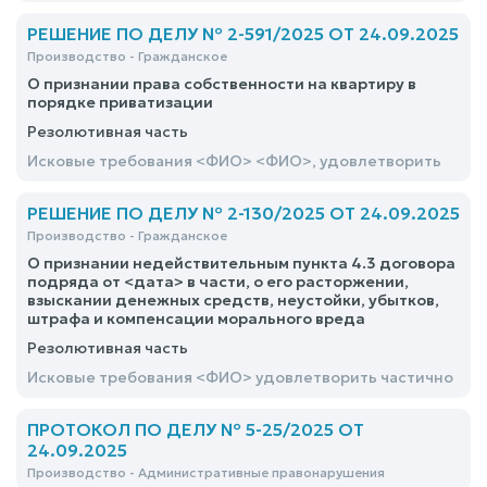
области о признании права собственности на
индивидуальный жилой дом в силу
РЕШЕНИЕ ПО ДЕЛУ № 2-591/2025 ОТ 24.09.2025
приобретательной давности, отказать
Производство - Гражданское
О признании права собственности на квартиру в
порядке приватизации
Резолютивная часть
Исковые требования <ФИО> <ФИО>, удовлетворить
РЕШЕНИЕ ПО ДЕЛУ № 2-130/2025 ОТ 24.09.2025
Производство - Гражданское
О признании недействительным пункта 4.3 договора
подряда от <дата> в части, о его расторжении,
взыскании денежных средств, неустойки, убытков,
штрафа и компенсации морального вреда
Резолютивная часть
Исковые требования <ФИО> удовлетворить частично
ПРОТОКОЛ ПО ДЕЛУ № 5-25/2025 ОТ
24.09.2025
Производство - Административные правонарушения