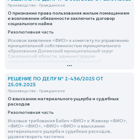
Производство - Гражданское
О признании права пользования жилым помещением
и возложении обязанности заключить договор
социального найма
Резолютивная часть
Исковое заявление <ФИО> к комитету по управлению
муниципальной собственностью муниципального
образования Долинский муниципальный округ
Сахалинской области, администрации
муниципального образования Долинский
...
муниципальный округ Сахалинской области о
признании права пользования жилым помещением и
возложении обязанности заключить договор
РЕШЕНИЕ ПО ДЕЛУ № 2-436/2025 ОТ
социального найма, удовлетворить частично
25.09.2025
Производство - Гражданское
О взыскании материального ущерба и судебных
расходов
Резолютивная часть
Исковые требования Бабич <ФИО> к Жевнер <ФИО>,
<ФИО> <ФИО>, <ФИО> <ФИО> о взыскании
материального ущерба и судебных расходов,
удовлетворить частично