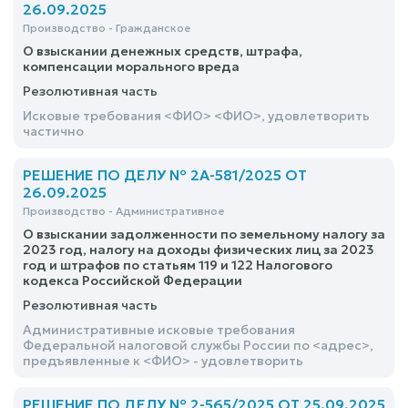
несовершеннолетнего <ФИО> <ФИО>, <ФИО> <ФИО>
26.09.2025
о признании совместно нажитым имуществом
Производство - Гражданское
супругов, установлении факта принятия наследства,
включение в состав наследства, определения долей
О взыскании денежных средств, штрафа,
и признании права собственности жилого помещения
компенсации морального вреда
- удовлетворить
Резолютивная часть
Исковые требования <ФИО> <ФИО>, удовлетворить
частично
РЕШЕНИЕ ПО ДЕЛУ № 2А-581/2025 ОТ
26.09.2025
Производство - Административное
О взыскании задолженности по земельному налогу за
2023 год, налогу на доходы физических лиц за 2023
год и штрафов по статьям 119 и 122 Налогового
кодекса Российской Федерации
Резолютивная часть
Административные исковые требования
Федеральной налоговой службы России по <адрес>,
предъявленные к <ФИО> - удовлетворить
РЕШЕНИЕ ПО ДЕЛУ № 2-565/2025 ОТ 25.09.2025