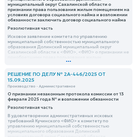
муниципальный округ Сахалинской области о
признании права пользования жилым помещением на
условиях договора социального найма и возложении
обязанности заключить договор социального найма
Резолютивная часть
Исковое заявление комитета по управлению
муниципальной собственностью муниципального
образования Долинский муниципальный округ
Сахалинской области к <ФИО>, <ФИО> о признании не
приобретшими права пользования жилым
...
помещением и выселении из него без
предоставления иного жилого помещения,
удовлетворить частично
РЕШЕНИЕ ПО ДЕЛУ № 2А-446/2025 ОТ
15.09.2025
Производство - Административное
О признании незаконным протокола комиссии от 13
февраля 2025 года № и возложении обязанности
Резолютивная часть
В удовлетворении административных исковых
требований Кучинского <ФИО> к комитету по
управлению муниципальной собственностью
муниципального образования Долинский
муниципальный округ Сахалинской области,