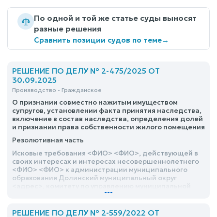
По одной и той же статье суды выносят
разные решения
Сравнить позиции судов по теме
→
РЕШЕНИЕ ПО ДЕЛУ № 2-475/2025 ОТ
30.09.2025
Производство - Гражданское
О признании совместно нажитым имуществом
супругов, установлении факта принятия наследства,
включение в состав наследства, определения долей
и признании права собственности жилого помещения
Резолютивная часть
Исковые требования <ФИО> <ФИО>, действующей в
своих интересах и интересах несовершеннолетнего
<ФИО> <ФИО> к администрации муниципального
образования Долинский муниципальный округ
<адрес>, комитету по управлению муниципальной
...
собственностью муниципального образования
Долинский муниципальный округ Сахалинской
области, <ФИО> <ФИО>, действующей в интересах
РЕШЕНИЕ ПО ДЕЛУ № 2-559/2022 ОТ