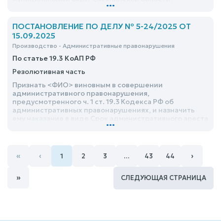
...
администрации муниципального образования
Долинский муниципальный округ Сахалинской
области о признании незаконным протокола
ПОСТАНОВЛЕНИЕ ПО ДЕЛУ № 5-24/2025 ОТ
комиссии от 13 февраля 2025 года № и возложении
15.09.2025
обязанности, отказать
Производство - Административные правонарушения
По статье 19.3 КоАП РФ
Резолютивная часть
Признать <ФИО> виновным в совершении
административного правонарушения,
предусмотренного ч. 1 ст. 19.3 Кодекса РФ об
административных правонарушениях, и назначить
ему наказание в виде Срок административного ареста
...
исчислять <дата> <дата>
«
‹
›
1
2
3
…
43
44
»
СЛЕДУЮЩАЯ СТРАНИЦА