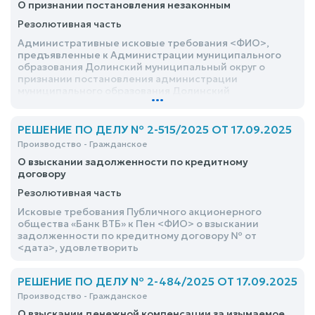
О признании постановления незаконным
Резолютивная часть
Административные исковые требования <ФИО>,
предъявленные к Администрации муниципального
образования Долинский муниципальный округ о
признании постановления администрации
муниципального образования Долинский
...
муниципальный округ от 21 июля 2025 года №910-па
«О прекращении права постоянного (бессрочного)
пользования земельным участком» - оставить без
РЕШЕНИЕ ПО ДЕЛУ № 2-515/2025 ОТ 17.09.2025
удовлетворения
Производство - Гражданское
О взыскании задолженности по кредитному
договору
Резолютивная часть
Исковые требования Публичного акционерного
общества «Банк ВТБ» к Пен <ФИО> о взыскании
задолженности по кредитному договору № от
<дата>, удовлетворить
РЕШЕНИЕ ПО ДЕЛУ № 2-484/2025 ОТ 17.09.2025
Производство - Гражданское
О взыскании денежной компенсации за изымаемое