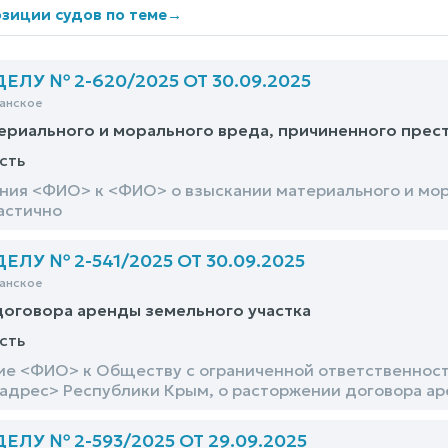
зиции судов по теме
→
ЛУ № 2-620/2025 ОТ 30.09.2025
анское
ериального и морального вреда, причиненного прес
сть
ния <ФИО> к <ФИО> о взыскании материального и мор
астично
ЛУ № 2-541/2025 ОТ 30.09.2025
анское
оговора аренды земельного участка
сть
ие <ФИО> к Обществу с ограниченной ответственнос
дрес> Республики Крым, о расторжении договора аре
ЛУ № 2-593/2025 ОТ 29.09.2025