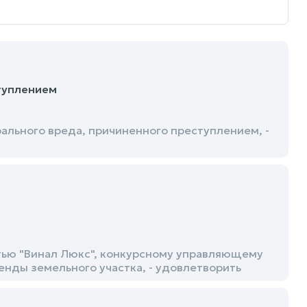
туплением
ального вреда, причиненного преступлением, -
тью "Винал Люкс", конкурсному управляющему
нды земельного участка, - удовлетворить