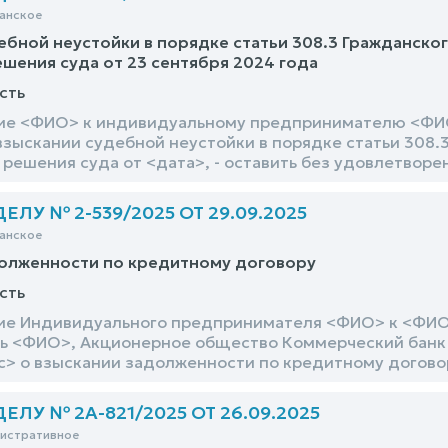
анское
ебной неустойки в порядке статьи 308.3 Гражданско
шения суда от 23 сентября 2024 года
сть
ие <ФИО> к индивидуальному предпринимателю <ФИО>
взыскании судебной неустойки в порядке статьи 308
решения суда от <дата>, - оставить без удовлетворе
ЛУ № 2-539/2025 ОТ 29.09.2025
анское
долженности по кредитному договору
сть
ие Индивидуального предпринимателя <ФИО> к <ФИО>
 <ФИО>, Акционерное общество Коммерческий банк «
с> о взыскании задолженности по кредитному договор
ЛУ № 2А-821/2025 ОТ 26.09.2025
нистративное