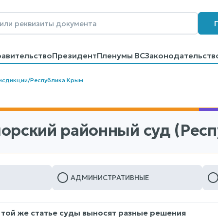
равительство
Президент
Пленумы ВС
Законодательств
говоров
Контакты
Помощь
Поиск
исдикции
/
Республика Крым
орский районный суд (Рес
АДМИНИСТРАТИВНЫЕ
 той же статье суды выносят разные решения