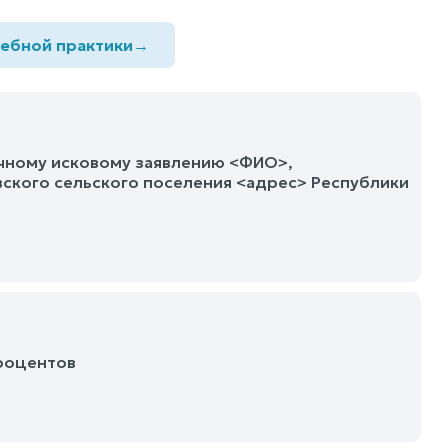
дебной практики
→
ечному исковому заявлению <ФИО>,
ского сельского поселения <адрес> Республики
процентов