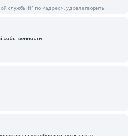
ой службы № по <адрес>, удовлетворить
й собственности
понуждении возобновить ее выплату,