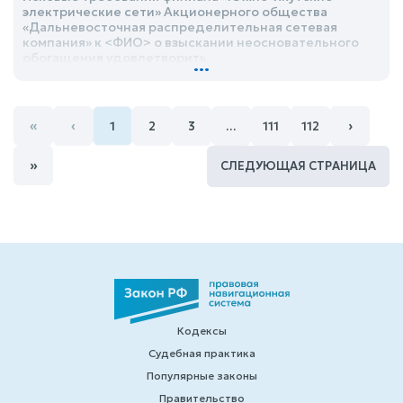
электрические сети» Акционерного общества
«Дальневосточная распределительная сетевая
компания» к <ФИО> о взыскании неосновательного
обогащения удовлетворить
...
«
‹
›
1
2
3
…
111
112
»
СЛЕДУЮЩАЯ СТРАНИЦА
Кодексы
Судебная практика
Популярные законы
Правительство