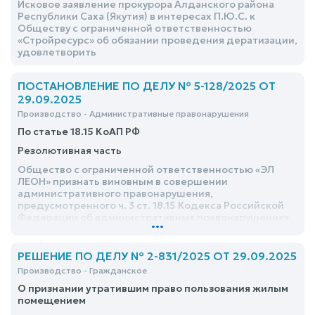
Исковое заявление прокурора Алданского района
Республики Саха (Якутия) в интересах П.Ю.С. к
Обществу с ограниченной ответственностью
«Стройресурс» об обязании проведения дератизации,
удовлетворить
ПОСТАНОВЛЕНИЕ ПО ДЕЛУ № 5-128/2025 ОТ
29.09.2025
Производство - Административные правонарушения
По статье 18.15 КоАП РФ
Резолютивная часть
Общество с ограниченной ответственностью «ЭЛ
ЛЕОН» признать виновным в совершении
административного правонарушения,
предусмотренного ч. 3 ст. 18.15 Кодекса Российской
Федерации об административных правонарушениях,
...
и назначить административное наказание в виде
административного штрафа в размере 200000
(Двести тысяч) рублей
РЕШЕНИЕ ПО ДЕЛУ № 2-831/2025 ОТ 29.09.2025
Производство - Гражданское
О признании утратившим право пользования жилым
помещением