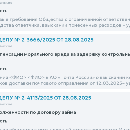
анское
сть
вые требования Общества с ограниченной ответстве
дства ответчика, взыскании понесенных расходов – у
ЛУ № 2-3666/2025 ОТ 28.08.2025
анское
пенсации морального вреда за задержку контрольны
сть
ния <ФИО> <ФИО> к АО «Почта России» о взыскании к
ков доставки почтового отправления от 12.03.2025– 
ЛУ № 2-4113/2025 ОТ 28.08.2025
анское
олженности по договору займа
сть
ния общества с ограниченной ответственностью Мик