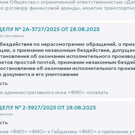
ния Общества с ограниченной ответственностью «Де
о договору финансовой аренды, изъятии транспортно
ЛУ № 2А-3727/2025 ОТ 28.08.2025
нистративное
бездействия по нерассмотрению обращений, о призн
ии, о признании незаконным бездействия, допущен
тановления об окончании исполнительного производ
етов простой почтой, признании незаконным бездей
остановления об окончании исполнительного произ
 документа и его уничтожении
сть
и административного иска <ФИО> отказать
ЛУ № 2-3927/2025 ОТ 28.08.2025
анское
сть
ния <ФИО> <ФИО> к Гайдамаку <ФИО> о признании у