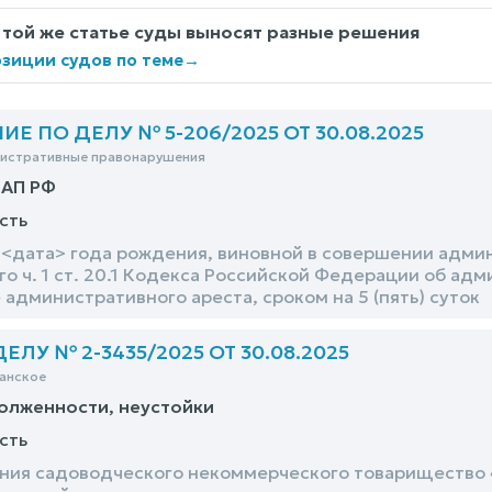
 той же статье суды выносят разные решения
зиции судов по теме
→
Е ПО ДЕЛУ № 5-206/2025 ОТ 30.08.2025
нистративные правонарушения
оАП РФ
сть
<дата> года рождения, виновной в совершении адми
о ч. 1 ст. 20.1 Кодекса Российской Федерации об ад
 административного ареста, сроком на 5 (пять) суток
ЛУ № 2-3435/2025 ОТ 30.08.2025
анское
олженности, неустойки
сть
ния садоводческого некоммерческого товарищество 