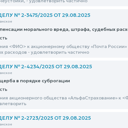
неустойки, - удовлетворить частично
ЛУ № 2-3475/2025 ОТ 29.08.2025
анское
пенсации морального вреда, штрафа, судебных рас
сть
ния <ФИО> к акционерному обществу «Почта России» 
х расходов - удовлетворить частично
ЛУ № 2-4234/2025 ОТ 29.08.2025
анское
щерба в порядке суброгации
сть
ния акционерного общества «АльфаСтрахование» к <
овлетворить
ЛУ № 2-2723/2025 ОТ 29.08.2025
анское