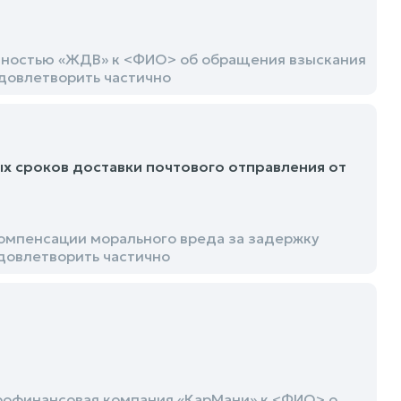
нностью «ЖДВ» к <ФИО> об обращения взыскания
довлетворить частично
х сроков доставки почтового отправления от
омпенсации морального вреда за задержку
удовлетворить частично
рофинансовая компания «КарМани» к <ФИО> о