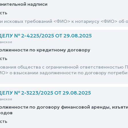
лнительной надписи
сть
и исковых требований <ФИО> к нотариусу <ФИО> об о
ЛУ № 2-4225/2025 ОТ 29.08.2025
анское
долженности по кредитному договору
сть
ования общества с ограниченной ответственностью 
ИО> о взыскании задолженности по договору потреби
ЛУ № 2-3223/2025 ОТ 29.08.2025
анское
олженности по договору финансовой аренды, изъяти
ходов
сть