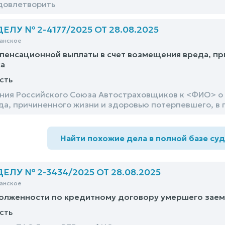
довлетворить
ЛУ № 2-4177/2025 ОТ 28.08.2025
анское
пенсационной выплаты в счет возмещения вреда, пр
са
сть
ния Российского Союза Автостраховщиков к <ФИО> о
а, причиненного жизни и здоровью потерпевшего, в 
Найти похожие дела в полной базе су
ЛУ № 2-3434/2025 ОТ 28.08.2025
анское
долженности по кредитному договору умершего за
сть