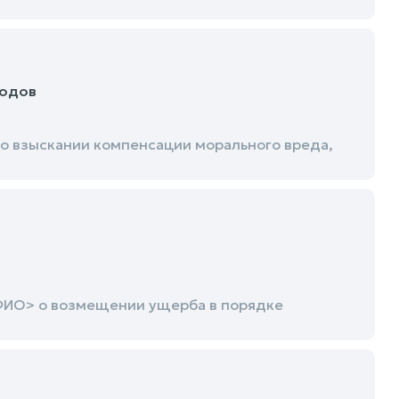
ходов
о взыскании компенсации морального вреда,
ФИО> о возмещении ущерба в порядке