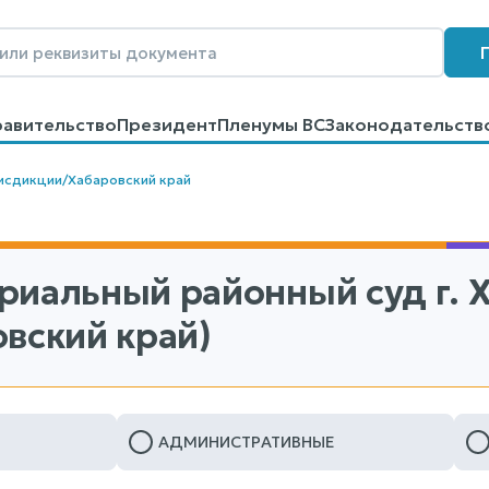
равительство
Президент
Пленумы ВС
Законодательств
говоров
Контакты
Помощь
Поиск
исдикции
/
Хабаровский край
риальный районный суд г. 
овский край)
АДМИНИСТРАТИВНЫЕ