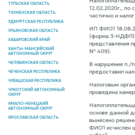
Налогоплательщик
ТУЛЬСКАЯ ОБЛАСТЬ
12.02.2020г., по 
ТЮМЕНСКАЯ ОБЛАСТЬ
частично и налог
УДМУРТСКАЯ РЕСПУБЛИКА
ИП ФИО1 18.08.2
УЛЬЯНОВСКАЯ ОБЛАСТЬ
(форма 3-НДФЛ) с
ХАБАРОВСКИЙ КРАЙ
представления п
ХАНТЫ-МАНСИЙСКИЙ
№ 409).
АВТОНОМНЫЙ ОКРУГ
ЧЕЛЯБИНСКАЯ ОБЛАСТЬ
В нарушение п./п.
предоставил на
ЧЕЧЕНСКАЯ РЕСПУБЛИКА
ЧУВАШСКАЯ РЕСПУБЛИКА
Налоговым органо
ЧУКОТСКИЙ АВТОНОМНЫЙ
проведена камер
ОКРУГ
ЯМАЛО-НЕНЕЦКИЙ
Налогоплательщи
АВТОНОМНЫЙ ОКРУГ
основе данной де
ЯРОСЛАВСКАЯ ОБЛАСТЬ
вынесено решени
ФИО1 исчислен ш