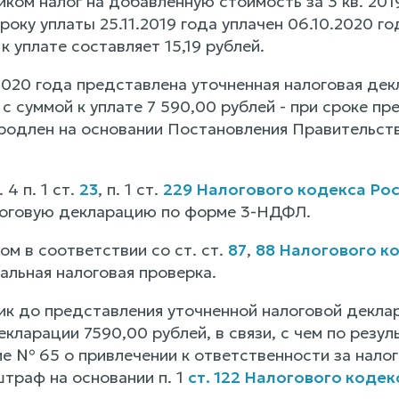
ом налог на добавленную стоимость за 3 кв. 2019
сроку уплаты 25.11.2019 года уплачен 06.10.2020 го
 к уплате составляет 15,19 рублей.
020 года представлена уточненная налоговая дек
 суммой к уплате 7 590,00 рублей - при сроке пр
родлен на основании Постановления Правительст
 4 п. 1 ст.
23
, п. 1 ст.
229 Налогового кодекса Ро
логовую декларацию по форме 3-НДФЛ.
м в соответствии со ст. ст.
87
,
88 Налогового к
альная налоговая проверка.
к до представления уточненной налоговой деклар
кларации 7590,00 рублей, в связи, с чем по резу
е № 65 о привлечении к ответственности за налог
траф на основании п. 1
ст. 122 Налогового коде