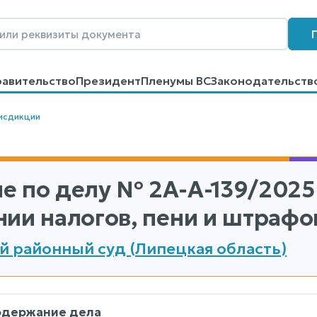
равительство
Президент
Пленумы ВС
Законодательств
говоров
Контакты
Помощь
Поиск
исдикции
е по делу
№ 2А-А-139/2025
нии налогов, пени и штрафо
й районный суд (Липецкая область)
одержание дела