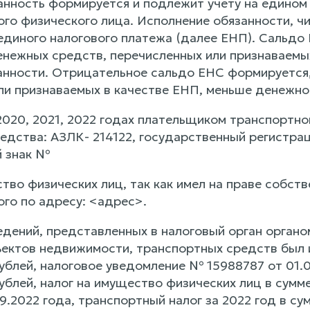
анность формируется и подлежит учету на едином 
го физического лица. Исполнение обязанности, ч
единого налогового платежа (далее ЕНП). Сальдо
нежных средств, перечисленных или признаваемы
анности. Отрицательное сальдо ЕНС формируется,
ли признаваемых в качестве ЕНП, меньше денежно
020, 2021, 2022 годах плательщиком транспортног
едства: АЗЛК- 214122, государственный регистра
й знак №
тво физических лиц, так как имел на праве собст
го по адресу: <адрес>.
едений, представленных в налоговый орган орга
ектов недвижимости, транспортных средств был и
ублей, налоговое уведомление № 15988787 от 01.09
ублей, налог на имущество физических лиц в сумм
9.2022 года, транспортный налог за 2022 год в су