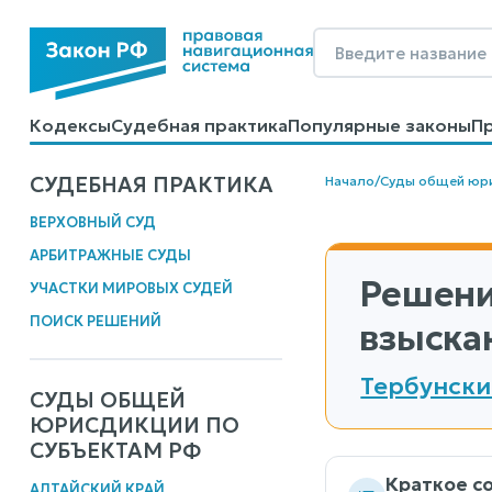
Кодексы
Судебная практика
Популярные законы
П
Калькуляторы
Справочные материалы
Образцы до
СУДЕБНАЯ ПРАКТИКА
Начало
/
Суды общей юр
ВЕРХОВНЫЙ СУД
АРБИТРАЖНЫЕ СУДЫ
Решени
УЧАСТКИ МИРОВЫХ СУДЕЙ
ПОИСК РЕШЕНИЙ
взыска
Тербунски
СУДЫ ОБЩЕЙ
ЮРИСДИКЦИИ ПО
СУБЪЕКТАМ РФ
Краткое с
АЛТАЙСКИЙ КРАЙ