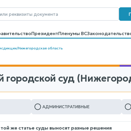
равительство
Президент
Пленумы ВС
Законодательств
говоров
Контакты
Помощь
Поиск
исдикции
/
Нижегородская область
й городской суд (Нижегород
АДМИНИСТРАТИВНЫЕ
 той же статье суды выносят разные решения