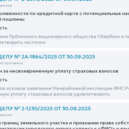
анское
олженности по кредитной карте с потенциальных на
й пошлины
сть
ния Публичного акционерного общества Сбербанк в ли
летворить частично
ЛУ № 2А-1864/2025 ОТ 30.09.2025
нистративное
и за несвоевременную уплату страховых взносов
сть
е исковое заявление Межрайонной инспекции ФНС Ро
ную уплату страховых взносов удовлетворить
ЛУ № 2-1230/2025 ОТ 30.09.2025
анское
 границ земельного участка и признании права собст
истрации городского округа <адрес> к <ФИО> о взы