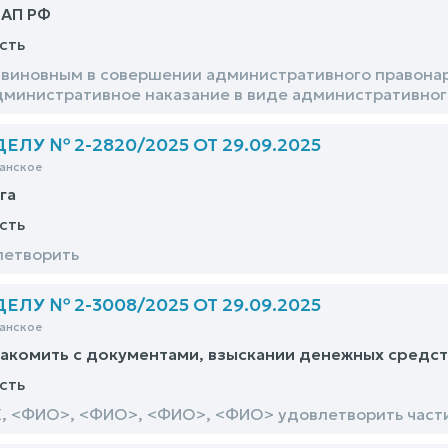
оАП РФ
сть
виновным в совершении административного правонару
административное наказание в виде административног
ЛУ № 2-2820/2025 ОТ 29.09.2025
анское
га
сть
летворить
ЛУ № 2-3008/2025 ОТ 29.09.2025
анское
акомить с документами, взыскании денежных средст
сть
Х, <ФИО>, <ФИО>, <ФИО>, <ФИО> удовлетворить част