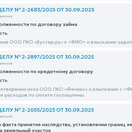
ЛУ № 2-2683/2025 ОТ 30.09.2025
анское
олженности по договору займа
сть
ния ООО ПКО «Бустер.ру» к <ФИО> о взыскании задол
ЛУ № 2-2897/2025 ОТ 30.09.2025
анское
долженности по кредитному договору
сть
летворении иска ООО ПКО «Феникс» о взыскании с <Ф
же расходов по оплате госпошлины
ЛУ № 2-2055/2025 ОТ 30.09.2025
анское
 факта принятия наследства, установлении границ зе
а земельный участок