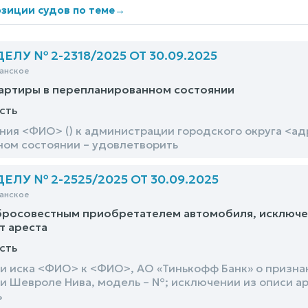
зиции судов по теме
→
ЛУ № 2-2318/2025 ОТ 30.09.2025
анское
артиры в перепланированном состоянии
сть
ия <ФИО> () к администрации городского округа <адр
ом состоянии – удовлетворить
ЛУ № 2-2525/2025 ОТ 30.09.2025
анское
росовестным приобретателем автомобиля, исключен
т ареста
сть
и иска <ФИО> к <ФИО>, АО «Тинькофф Банк» о призн
и Шевроле Нива, модель – №; исключении из описи а
ь