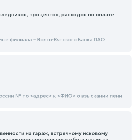
следников, процентов, расходов по оплате
це филиала – Волго-Вятского Банка ПАО
ссии № по <адрес> к <ФИО> о взыскании пени
венности на гараж, встречному исковому
скании неосновательного обогащения за