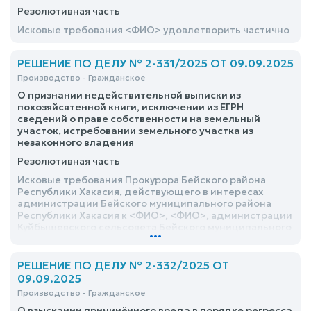
Резолютивная часть
Исковые требования <ФИО> удовлетворить частично
РЕШЕНИЕ ПО ДЕЛУ № 2-331/2025 ОТ 09.09.2025
Производство - Гражданское
О признании недействительной выписки из
похозяйсвтенной книги, исключении из ЕГРН
сведений о праве собственности на земельный
участок, истребовании земельного участка из
незаконного владения
Резолютивная часть
Исковые требования Прокурора Бейского района
Республики Хакасия, действующего в интересах
администрации Бейского муниципального района
Республики Хакасия к <ФИО>, <ФИО>, администрации
Куйбышевского сельсовета Бейского муниципального
...
района Республики Хакасия о признании
недействительной выписки из похозяйсвтенной
книги, исключении из ЕГРН сведений о праве
РЕШЕНИЕ ПО ДЕЛУ № 2-332/2025 ОТ
собственности на земельный участок, истребовании
09.09.2025
земельного участка из незаконного владения
Производство - Гражданское
удовлетворить
О взыскании причинённого вреда в порядке регресса