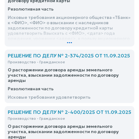
договору кредитной карты
Резолютивная часть
Исковые требования акционерного общества «ТБанк»
к <ФИО>, <ФИО> о взыскании с наследников
задолженности по договору кредитной карты
удовлетворить Взыскать с <ФИО>, <дата> года
рождения, уроженки <адрес>, в пользу акционерного
...
общества «ТБанк» задолженность по договору
кредитной карты № от <дата> в сумме 19 613
(девятнадцать тысяч шестьсот тринадцать) руб. 50
РЕШЕНИЕ ПО ДЕЛУ № 2-374/2025 ОТ 11.09.2025
коп. (1/3 доли)
Производство - Гражданское
О расторжении договора аренды земельного
участка, взыскании задолженности по договору
аренды
Резолютивная часть
Исковые требования удовлетворить
РЕШЕНИЕ ПО ДЕЛУ № 2-400/2025 ОТ 11.09.2025
Производство - Гражданское
О расторжении договора аренды земельного
участка, взыскании задолженности по договору
аренды