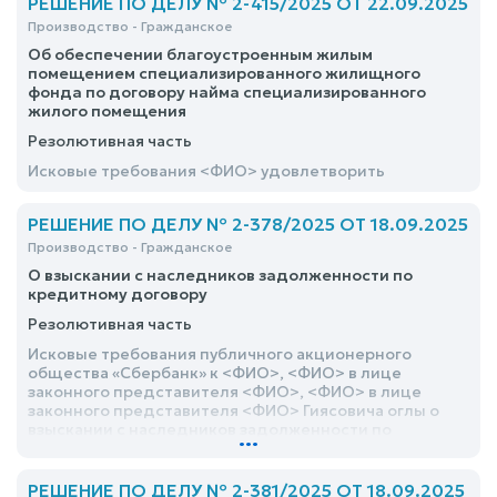
РЕШЕНИЕ ПО ДЕЛУ № 2-415/2025 ОТ 22.09.2025
Производство - Гражданское
Об обеспечении благоустроенным жилым
помещением специализированного жилищного
фонда по договору найма специализированного
жилого помещения
Резолютивная часть
Исковые требования <ФИО> удовлетворить
РЕШЕНИЕ ПО ДЕЛУ № 2-378/2025 ОТ 18.09.2025
Производство - Гражданское
О взыскании с наследников задолженности по
кредитному договору
Резолютивная часть
Исковые требования публичного акционерного
общества «Сбербанк» к <ФИО>, <ФИО> в лице
законного представителя <ФИО>, <ФИО> в лице
законного представителя <ФИО> Гиясовича оглы о
взыскании с наследников задолженности по
...
кредитному договору удовлетворить Взыскать с
<ФИО>, <дата> года рождения, уроженки <адрес>, в
лице законного представителя <ФИО>, в пользу
РЕШЕНИЕ ПО ДЕЛУ № 2-381/2025 ОТ 18.09.2025