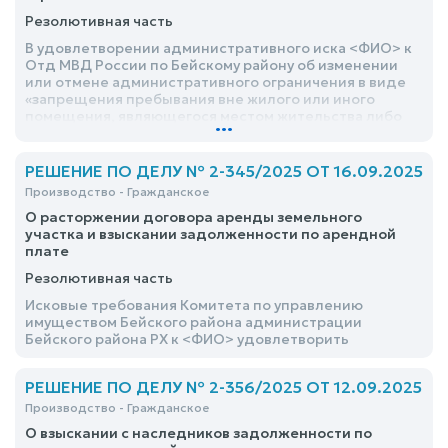
Резолютивная часть
В удовлетворении административного иска <ФИО> к
Отд МВД России по Бейскому району об изменении
или отмене административного ограничения в виде
«запрещения пребывания вне жилого или иного
помещения, являющегося местом жительства либо
...
пребывания поднадзорного лица, в ночное время
суток с 22-00 часов до 06-00 часов» отказать
РЕШЕНИЕ ПО ДЕЛУ № 2-345/2025 ОТ 16.09.2025
Производство - Гражданское
О расторжении договора аренды земельного
участка и взыскании задолженности по арендной
плате
Резолютивная часть
Исковые требования Комитета по управлению
имуществом Бейского района администрации
Бейского района РХ к <ФИО> удовлетворить
РЕШЕНИЕ ПО ДЕЛУ № 2-356/2025 ОТ 12.09.2025
Производство - Гражданское
О взыскании с наследников задолженности по