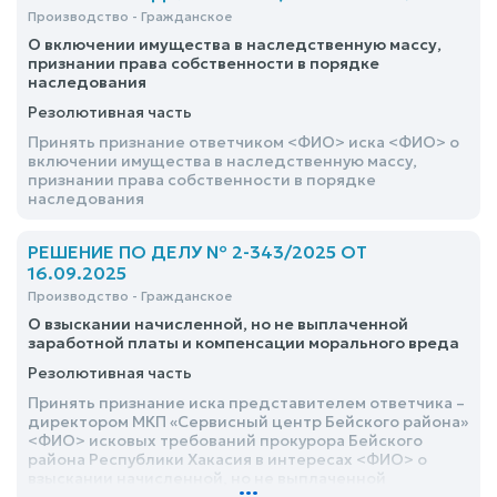
публичного акционерного общества Сбербанк в лице
Производство - Гражданское
филиала – Красноярского отделения №
О включении имущества в наследственную массу,
задолженность по договору на предоставление
признании права собственности в порядке
возобновляемой кредитной линии № от <дата> в
наследования
сумме 12 800 (двенадцать тысяч восемьсот) руб. (1/3
доли)
Резолютивная часть
Принять признание ответчиком <ФИО> иска <ФИО> о
включении имущества в наследственную массу,
признании права собственности в порядке
наследования
РЕШЕНИЕ ПО ДЕЛУ № 2-343/2025 ОТ
16.09.2025
Производство - Гражданское
О взыскании начисленной, но не выплаченной
заработной платы и компенсации морального вреда
Резолютивная часть
Принять признание иска представителем ответчика –
директором МКП «Сервисный центр Бейского района»
<ФИО> исковых требований прокурора Бейского
района Республики Хакасия в интересах <ФИО> о
взыскании начисленной, но не выплаченной
...