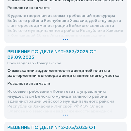
Резолютивная часть
В удовлетворении исковых требований прокурора
Бейского района Республики Хакасия, действующего
в интересах администрации Бейского сельсовета
Бейского муниципального района Республики Хакасия
к Кончаковой Ольге Анатольевне о взыскании
...
причинённого вреда в порядке регресса отказать
РЕШЕНИЕ ПО ДЕЛУ № 2-387/2025 ОТ
09.09.2025
Производство - Гражданское
О взыскании задолженности арендной платы и
расторжении договора аренды земельного участка
Резолютивная часть
Исковые требования Комитета по управлению
имуществом Бейского муниципального района
администрации Бейского муниципального района
Республики Хакасия к Липской <ФИО> Олесе
Олеговне о взыскании задолженности арендной
...
платы и расторжении договора аренды земельного
участка удовлетворить
РЕШЕНИЕ ПО ДЕЛУ № 2-375/2025 ОТ