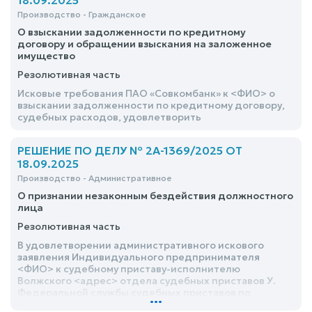
18.09.2025
Производство - Гражданское
О взыскании задолженности по кредитному
договору и обращении взыскания на заложенное
имущество
Резолютивная часть
Исковые требования ПАО «Совкомбанк» к <ФИО> о
взыскании задолженности по кредитному договору,
судебных расходов, удовлетворить
РЕШЕНИЕ ПО ДЕЛУ № 2А-1369/2025 ОТ
18.09.2025
Производство - Административное
О признании незаконным бездействия должностного
лица
Резолютивная часть
В удовлетворении административного искового
заявления Индивидуального предпринимателя
<ФИО> к судебному приставу-исполнителю
Волжского <адрес> отдела судебных приставов У.
Федеральной службы судебных приставов по
...
Республики Марий Эл <ФИО>, начальнику отдела –