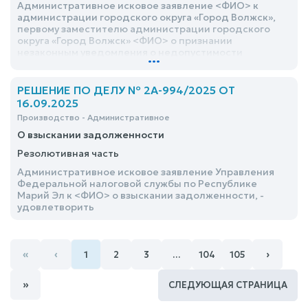
производстве»; об обязании судебного пристава
Административное исковое заявление <ФИО> к
исполнителя <ФИО> Ч.К.И. вынести постановление о
администрации городского округа «Город Волжск»,
замене стороны умершего должника в
первому заместителю администрации городского
исполнительном производстве №- ИП от <дата> на
округа «Город Волжск» <ФИО> о признании
его правопреемника <ФИО>; о взыскании с УФССП
незаконным уведомления о недопустимости
...
России по <адрес> Эл в пользу ИП <ФИО> расходы по
размещения объекта индивидуального
оплате услуг представителя по договору об оказании
строительства на земельном участке удовлетворить
юридических услуг № ПробизнесБанк-242 от <дата> в
РЕШЕНИЕ ПО ДЕЛУ № 2А-994/2025 ОТ
суде первой инстанции в размере 10000 руб.,
16.09.2025
отказать
Производство - Административное
О взыскании задолженности
Резолютивная часть
Административное исковое заявление Управления
Федеральной налоговой службы по Республике
Марий Эл к <ФИО> о взыскании задолженности, -
удовлетворить
«
‹
›
1
2
3
…
104
105
»
СЛЕДУЮЩАЯ СТРАНИЦА