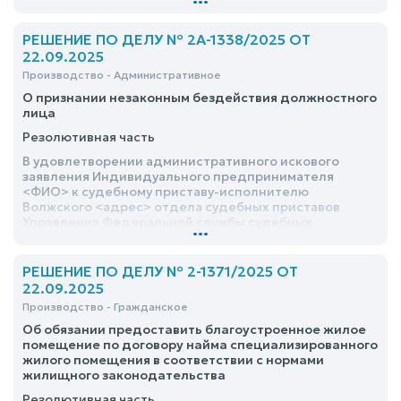
наказание в виде административного ареста на срок
пять суток
РЕШЕНИЕ ПО ДЕЛУ № 2А-1338/2025 ОТ
22.09.2025
Производство - Административное
О признании незаконным бездействия должностного
лица
Резолютивная часть
В удовлетворении административного искового
заявления Индивидуального предпринимателя
<ФИО> к судебному приставу-исполнителю
Волжского <адрес> отдела судебных приставов
Управления Федеральной службы судебных
...
приставов по Республики Марий Эл <ФИО>,
начальнику отдела – старшему судебному приставу
Волжского <адрес> отдела судебных приставов
РЕШЕНИЕ ПО ДЕЛУ № 2-1371/2025 ОТ
Управления службы судебных приставов по <адрес>
22.09.2025
Эл <ФИО>, к Управлению Федеральной службы
Производство - Гражданское
судебных приставов по <адрес> Эл о признании
незаконным бездействие начальника отдела -
Об обязании предоставить благоустроенное жилое
старшего судебного пристава <ФИО> УФССП России
помещение по договору найма специализированного
по <адрес> Эл Д.Н.В., выразившееся в нарушении
жилого помещения в соответствии с нормами
положений статьи 10 ФЗ «Об органах
жилищного законодательства
принудительного исполнения Российской
Резолютивная часть