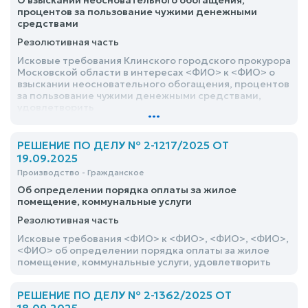
О взыскании неосновательного обогащения,
проведенной проверки бухгалтерии работодателя с
процентов за пользование чужими денежными
приложением копии акта проведенной проверки; при
средствами
необходимости привлечь должностных лиц АО
Резолютивная часть
«ТАНДЕР» к ответственности по части 3 статьи 17.14
Кодекса Российской Федерации об
Исковые требования Клинского городского прокурора
административных правонарушениях, отказать
Московской области в интересах <ФИО> к <ФИО> о
взыскании неосновательного обогащения, процентов
за пользование чужими денежными средствами,
удовлетворить
...
РЕШЕНИЕ ПО ДЕЛУ № 2-1217/2025 ОТ
19.09.2025
Производство - Гражданское
Об определении порядка оплаты за жилое
помещение, коммунальные услуги
Резолютивная часть
Исковые требования <ФИО> к <ФИО>, <ФИО>, <ФИО>,
<ФИО> об определении порядка оплаты за жилое
помещение, коммунальные услуги, удовлетворить
РЕШЕНИЕ ПО ДЕЛУ № 2-1362/2025 ОТ