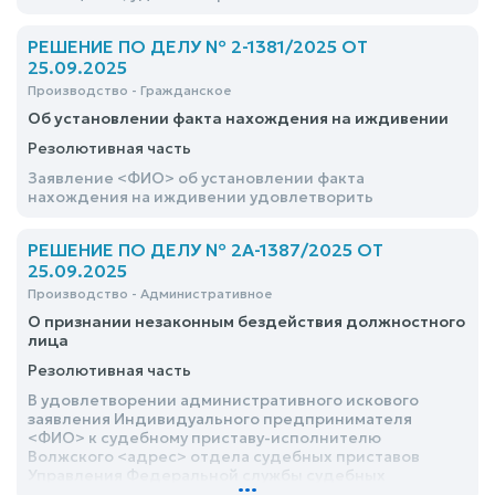
РЕШЕНИЕ ПО ДЕЛУ № 2-1381/2025 ОТ
25.09.2025
Производство - Гражданское
Об установлении факта нахождения на иждивении
Резолютивная часть
Заявление <ФИО> об установлении факта
нахождения на иждивении удовлетворить
РЕШЕНИЕ ПО ДЕЛУ № 2А-1387/2025 ОТ
25.09.2025
Производство - Административное
О признании незаконным бездействия должностного
лица
Резолютивная часть
В удовлетворении административного искового
заявления Индивидуального предпринимателя
<ФИО> к судебному приставу-исполнителю
Волжского <адрес> отдела судебных приставов
Управления Федеральной службы судебных
...
приставов по Республики Марий Эл <ФИО>,