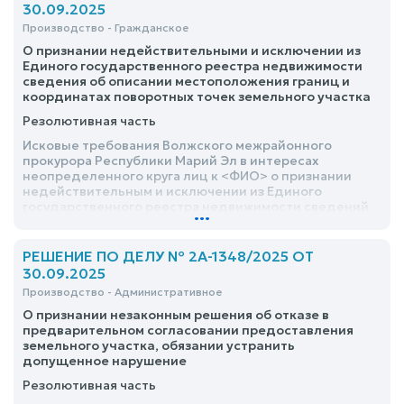
30.09.2025
Производство - Гражданское
О признании недействительными и исключении из
Единого государственного реестра недвижимости
сведения об описании местоположения границ и
координатах поворотных точек земельного участка
Резолютивная часть
Исковые требования Волжского межрайонного
прокурора Республики Марий Эл в интересах
неопределенного круга лиц к <ФИО> о признании
недействительным и исключении из Единого
государственного реестра недвижимости сведений
...
об описании местоположения границ и координатах
поворотных точек земельного участка удовлетворить
РЕШЕНИЕ ПО ДЕЛУ № 2А-1348/2025 ОТ
30.09.2025
Производство - Административное
О признании незаконным решения об отказе в
предварительном согласовании предоставления
земельного участка, обязании устранить
допущенное нарушение
Резолютивная часть