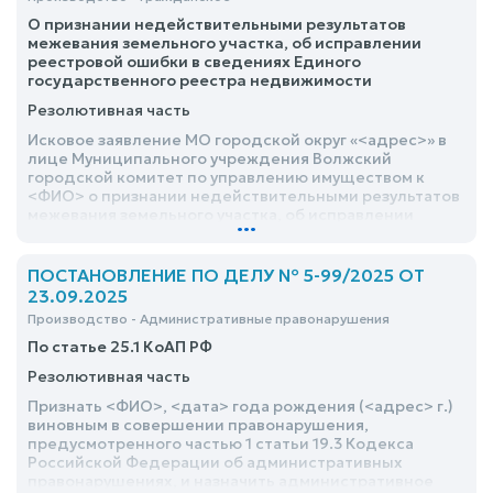
О признании недействительными результатов
межевания земельного участка, об исправлении
реестровой ошибки в сведениях Единого
государственного реестра недвижимости
Резолютивная часть
Исковое заявление МО городской округ «<адрес>» в
лице Муниципального учреждения Волжский
городской комитет по управлению имуществом к
<ФИО> о признании недействительными результатов
межевания земельного участка, об исправлении
...
реестровой ошибки в сведениях Единого
государственного реестра недвижимости,
удовлетворить
ПОСТАНОВЛЕНИЕ ПО ДЕЛУ № 5-99/2025 ОТ
23.09.2025
Производство - Административные правонарушения
По статье 25.1 КоАП РФ
Резолютивная часть
Признать <ФИО>, <дата> года рождения (<адрес> г.)
виновным в совершении правонарушения,
предусмотренного частью 1 статьи 19.3 Кодекса
Российской Федерации об административных
правонарушениях, и назначить административное
...