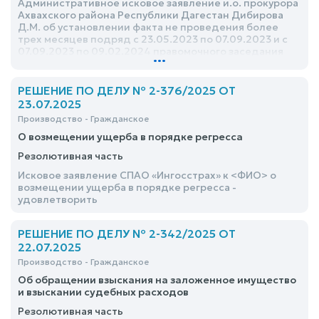
Административное исковое заявление и.о. прокурора
Ахвахского района Республики Дагестан Дибирова
Д.М. об установлении факта не проведения более
трех месяцев подряд с 23.05.2023 по 07.09.2023 и с
07.09.2023 по 09.02.2024 правомочного заседания
...
собрания депутатов сельского поселения «село
Лологонитль» Ахвасхкого района Республики
Дагестан и признании незаконным бездействия
РЕШЕНИЕ ПО ДЕЛУ № 2-376/2025 ОТ
собрания депутатов сельского поселения «село
23.07.2025
Лологонитль» Ахвахского района Республики
Производство - Гражданское
Дагестан, выразившиеся в не проведении
правомочных заседаний в течении трех месяцев
О возмещении ущерба в порядке регресса
подряд с 23.05.2023 по 07.09.2023 и с 07.09.2023 по
Резолютивная часть
09.02.2024 - удовлетворить
Исковое заявление СПАО «Ингосстрах» к <ФИО> о
возмещении ущерба в порядке регресса -
удовлетворить
РЕШЕНИЕ ПО ДЕЛУ № 2-342/2025 ОТ
22.07.2025
Производство - Гражданское
Об обращении взыскания на заложенное имущество
и взыскании судебных расходов
Резолютивная часть