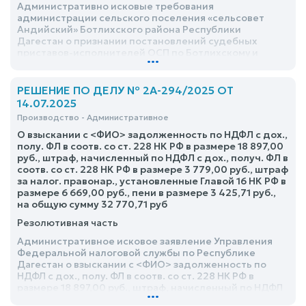
Административно исковые требования
администрации сельского поселения «сельсовет
Андийский» Ботлихского района Республики
Дагестан о признании постановлений судебных
приставов-исполнителей ОСП по Ботлихскому и
...
Ахвахскому районам УФССП России по Республике
Дагестан и освобождении администрацию сельского
поселения «сельсовет Андийский» Ботлихского
РЕШЕНИЕ ПО ДЕЛУ № 2А-294/2025 ОТ
района Республики Дагестан от уплаты
14.07.2025
исполнительских сборов – удовлетворить частично
Производство - Административное
О взыскании с <ФИО> задолженность по НДФЛ с дох.,
полу. ФЛ в соотв. со ст. 228 НК РФ в размере 18 897,00
руб., штраф, начисленный по НДФЛ с дох., получ. ФЛ в
соотв. со ст. 228 НК РФ в размере 3 779,00 руб., штраф
за налог. правонар., установленные Главой 16 НК РФ в
размере 6 669,00 руб., пени в размере 3 425,71 руб.,
на общую сумму 32 770,71 руб
Резолютивная часть
Административное исковое заявление Управления
Федеральной налоговой службы по Республике
Дагестан о взыскании с <ФИО> задолженность по
НДФЛ с дох., полу. ФЛ в соотв. со ст. 228 НК РФ в
размере 18 897,00 руб., штраф, начисленный по НДФЛ
...
с дох., получ. ФЛ в соотв. со ст. 228 НК РФ в размере 3