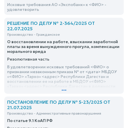
Исковые требования АО «Экспобанк» к <ФИО> -
удовлетворить
РЕШЕНИЕ ПО ДЕЛУ № 2-364/2025 ОТ
22.07.2025
Производство - Гражданское
О восстановлении на работе, взыскании заработной
платы за время вынужденного прогула, компенсации
морального вреда
Резолютивная часть
В удовлетворении исковых требований <ФИО> о
признании незаконным приказа № от <дата> МБДОУ
«<ФИО> «Тархо» <адрес> Республики Дагестан и
восстановлении ее на работе в МБДОУ «<ФИО>
«Тархо» <адрес> Республики Дагестан в должности
...
воспитателя с <дата>, взыскании с МБДОУ «<ФИО>
«Тархо» <адрес> Республики Дагестан в пользу
<ФИО> заработную плату за весь период
ПОСТАНОВЛЕНИЕ ПО ДЕЛУ № 5-23/2025 ОТ
вынужденного прогула с <дата> по день
21.07.2025
восстановления на работе и компенсацию
Производство - Административные правонарушения
морального вреда в размере 300 000 рублей –
отказать
По статье 9.1 КоАП РФ