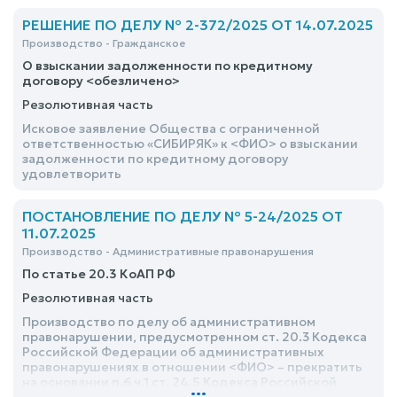
779,00 руб., штраф за налог. правонар.,
установленные Главой 16 НК РФ в размере 6 669,00
РЕШЕНИЕ ПО ДЕЛУ № 2-372/2025 ОТ 14.07.2025
руб., пени в размере 3 425,71 руб., на общую сумму 32
Производство - Гражданское
770,71 руб. - удовлетворить
О взыскании задолженности по кредитному
договору <обезличено>
Резолютивная часть
Исковое заявление Общества с ограниченной
ответственностью «СИБИРЯК» к <ФИО> о взыскании
задолженности по кредитному договору
удовлетворить
ПОСТАНОВЛЕНИЕ ПО ДЕЛУ № 5-24/2025 ОТ
11.07.2025
Производство - Административные правонарушения
По статье 20.3 КоАП РФ
Резолютивная часть
Производство по делу об административном
правонарушении, предусмотренном ст. 20.3 Кодекса
Российской Федерации об административных
правонарушениях в отношении <ФИО> – прекратить
на основании п.6 ч.1 ст. 24.5 Кодекса Российской
...