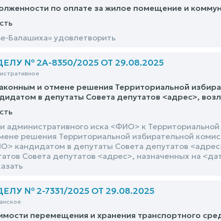
олженности по оплате за жилое помещение и коммун
сть
е-Балашиха» удовлетворить
ЛУ № 2А-8350/2025 ОТ 29.08.2025
нистративное
аконным и отмене решения Территориальной избират
дидатом в депутаты Совета депутатов <адрес>, воз
сть
и административного иска <ФИО> к Территориальной
мене решения Территориальной избирательной комисс
О> кандидатом в депутаты Совета депутатов <адрес
татов Совета депутатов <адрес>, назначенных на <да
казать
ЛУ № 2-7331/2025 ОТ 29.08.2025
анское
имости перемещения и хранения транспортного сре