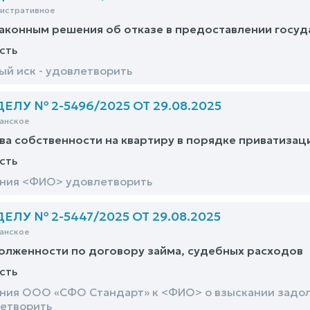
нистративное
аконным решения об отказе в предоставлении госуд
сть
й иск - удовлетворить
ЛУ № 2-5496/2025 ОТ 29.08.2025
анское
ва собственности на квартиру в порядке приватизац
сть
ания <ФИО> удовлетворить
ЛУ № 2-5447/2025 ОТ 29.08.2025
анское
олженности по договору займа, судебных расходов
сть
ния ООО «СФО Стандарт» к <ФИО> о взыскании задол
летворить