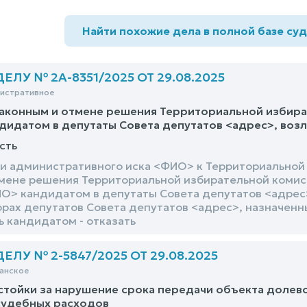
Найти похожие дела в полной базе су
ЛУ № 2А-8351/2025 ОТ 29.08.2025
нистративное
аконным и отмене решения Территориальной избират
дидатом в депутаты Совета депутатов <адрес>, воз
сть
и административного иска <ФИО> к Территориальной
мене решения Территориальной избирательной комисс
О> кандидатом в депутаты Совета депутатов <адрес
орах депутатов Совета депутатов <адрес>, назначенн
ь кандидатом - отказать
ЛУ № 2-5847/2025 ОТ 29.08.2025
анское
стойки за нарушение срока передачи объекта долев
судебных расходов