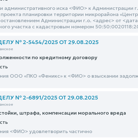
и административного иска <ФИО> к Администрации г.
роекта планировки территории микрорайона «Центр-2
остановлением Администрации г.о. <адрес> от <дата>
ного участка с кадастровым номером 50:50:0020118:20
ЛУ № 2-5454/2025 ОТ 29.08.2025
анское
долженности по кредитному договору
сть
ния ООО «ПКО «Феникс» к <ФИО> о взыскании задолж
ЛУ № 2-6891/2025 ОТ 29.08.2025
анское
стойки, штрафа, компенсации морального вреда
сть
ния <ФИО> удовлетворить частично