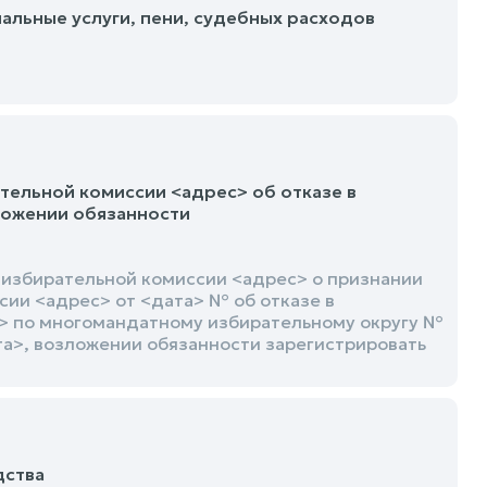
альные услуги, пени, судебных расходов
ельной комиссии <адрес> об отказе в
ложении обязанности
 избирательной комиссии <адрес> о признании
ии <адрес> от <дата> № об отказе в
> по многомандатному избирательному округу №
та>, возложении обязанности зарегистрировать
дства