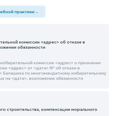
дебной практики
→
ельной комиссии <адрес> об отказе в
ложении обязанности
 избирательной комиссии <адрес> о признании
ии <адрес> от <дата> № об отказе в
> Балашиха по многомандатному избирательному
ых на <дата>, возложении обязанности
ого строительства, компенсации морального