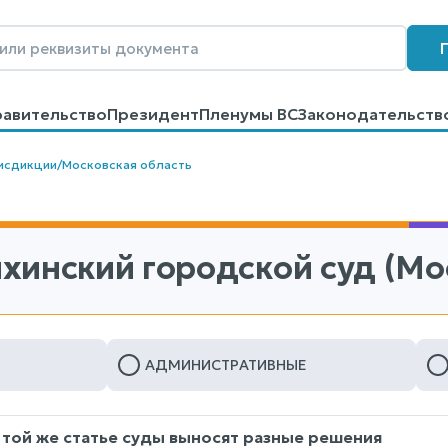
равительство
Президент
Пленумы ВС
Законодательств
говоров
Контакты
Помощь
Поиск
исдикции
/
Московская область
хинский городской суд (Мо
АДМИНИСТРАТИВНЫЕ
 той же статье суды выносят разные решения