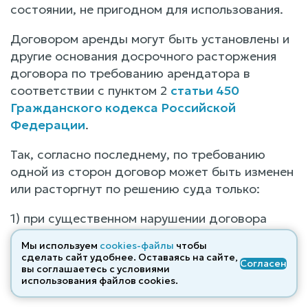
состоянии, не пригодном для использования.
Договором аренды могут быть установлены и
другие основания досрочного расторжения
договора по требованию арендатора в
соответствии с пунктом 2
статьи 450
Гражданского кодекса Российской
Федерации
.
Так, согласно последнему, по требованию
одной из сторон договор может быть изменен
или расторгнут по решению суда только:
1) при существенном нарушении договора
другой стороной; 2) в иных случаях,
Мы используем
cookies-файлы
чтобы
предусмотренных
Гражданским кодексом
сделать сайт удобнее. Оставаясь на сайте,
Согласен
Российской Федерации
, другими законами
вы соглашаетесь с условиями
использования файлов cооkies.
или договором.