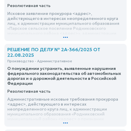
Резолютивная часть
Исковое заявление прокурора <адрес>,
действующего в интересах неопределенного круга
лиц, к администрации муниципального образования
«Парское сельское поселение Родниковского
муниципального района <адрес>», администрации
...
Родниковского муниципального района <адрес> об
обязании привести в нормативное состояние
автомобильные дороги, удовлетворить
РЕШЕНИЕ ПО ДЕЛУ № 2А-366/2025 ОТ
22.08.2025
Производство - Административное
О понуждении устранить, выявленные нарушения
федерального законодательства об автомобильных
дорогах и о дорожной деятельности в Российской
Федерации
Резолютивная часть
Административные исковые требования прокурора
<адрес>, действующего в интересах
неопределенного круга лиц, к администрации
муниципального образования «Родниковский
муниципальный район» <адрес> о признании
...
бездействия незаконным, понуждении устранить
выявленные нарушения федерального