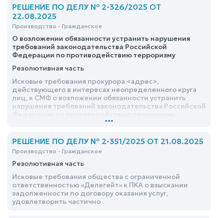
законодательства об автомобильных дорогах и
РЕШЕНИЕ ПО ДЕЛУ № 2-326/2025 ОТ
дорожной деятельности,удовлетворить
22.08.2025
Производство - Гражданское
О возложении обязанности устранить нарушения
требований законодательства Российской
Федерации по противодействию терроризму
Резолютивная часть
Исковые требования прокурора <адрес>,
действующего в интересах неопределенного круга
лиц, к СМФ о возложении обязанности устранить
нарушения требований законодательства Российской
Федерации по противодействию терроризму,
...
удовлетворить
РЕШЕНИЕ ПО ДЕЛУ № 2-351/2025 ОТ 21.08.2025
Производство - Гражданское
Резолютивная часть
Исковые требования общества с ограниченной
ответственностью «Делегейт» к ПКА о взыскании
задолженности по договору оказания услуг,
удовлетворить частично