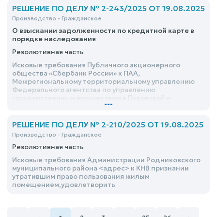
РЕШЕНИЕ ПО ДЕЛУ № 2-243/2025 ОТ 19.08.2025
Производство - Гражданское
О взыскании задолженности по кредитной карте в
порядке наследования
Резолютивная часть
Исковые требования Публичного акционерного
общества «Сбербанк России» к ПАА,
Межрегиональному территориальному управлению
Федерального агентства по управлению
государственным имуществом в Псковской и
...
Новгородской областях о взыскании задолженности
по кредитной карте в порядке наследования,
удовлетворить частично
РЕШЕНИЕ ПО ДЕЛУ № 2-210/2025 ОТ 19.08.2025
Производство - Гражданское
Резолютивная часть
Исковые требования Администрации Родниковского
муниципального района <адрес> к КНВ признании
утратившим право пользования жилым
помещением,удовлетворить