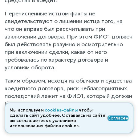
средства в кредит.
Перечисленные истцом факты не
свидетельствуют о лишении истца того, на
что он вправе был рассчитывать при
заключении договора. При этом ФИО1 должен
был действовать разумно и осмотрительно
при заключении сделки, какая от него
требовалась по характеру договора и
условиям оборота.
Таким образом, исходя из обычаев и существа
кредитного договора, риск неблагоприятных
последствий лежит на ФИО1, который должен
был иметь осмотрительность при заключении
Мы используем
cookies-файлы
чтобы
договоров. При этом суд учитывает, что ПАО
сделать сайт удобнее. Оставаясь на сайте,
Согласен
«Банк Уралсиб» не являлся стороной сделки
вы соглашаетесь с условиями
использования файлов cооkies.
купли-продажи транспортного средства.