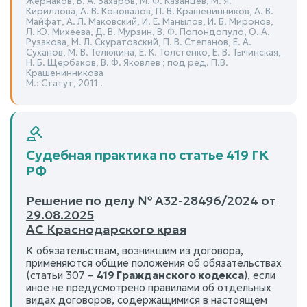
Жернаков, В. А. Захаров, М. Ф. Казанцев, М. Я.
Кириллова, А. В. Коновалов, П. В. Крашенинников, А. В.
Майфат, А. Л. Маковский, И. Е. Манылов, И. Б. Миронов,
Л. Ю. Михеева, Д. В. Мурзин, В. Ф. Попондопуло, О. А.
Рузакова, М. Л. Скуратовский, П. В. Степанов, Е. А.
Суханов, М. В. Телюкина, Е. К. Толстенко, Е. В. Тычинская,
Н. Б. Щербаков, В. Ф. Яковлев ; под ред. П.В.
Крашенинникова
М.: Статут, 2011 .
Судебная практика по статье 419 ГК
РФ
Решение по делу № А32-28496/2024 от
29.08.2025
АС Краснодарского края
К обязательствам, возникшим из договора,
применяются общие положения об обязательствах
(статьи 307 –
419 Гражданского кодекса
), если
иное не предусмотрено правилами об отдельных
видах договоров, содержащимися в настоящем