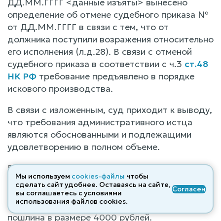
ДД.ММ.ГГГГ <данные изъяты> вынесено
определение об отмене судебного приказа №
от ДД.ММ.ГГГГ в связи с тем, что от
должника поступили возражения относительно
его исполнения (л.д.28). В связи с отменой
судебного приказа в соответствии с ч.3
ст.48
НК РФ
требование предъявлено в порядке
искового производства.
В связи с изложенным, суд приходит к выводу,
что требования административного истца
являются обоснованными и подлежащими
удовлетворению в полном объеме.
В соответствии с ч.1
ст.114 КАС РФ
с
Мы используем
cookies-файлы
чтобы
ответчика в доход местного бюджета, исходя
сделать сайт удобнее. Оставаясь на сайте,
Согласен
из суммы удовлетворенных требований,
вы соглашаетесь с условиями
использования файлов cооkies.
подлежит взысканию государственная
пошлина в размере 4000 рублей.