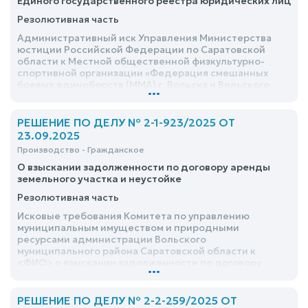
Единого государственного реестра юридических лиц
Резолютивная часть
Административный иск Управления Министерства
юстиции Российской Федерации по Саратовской
области к Местной общественной физкультурно-
спортивной организации «Федерация смешанных
боевых единоборств (ММА) г. Вольска и Вольского
...
района Саратовской области» о признании
общественного объединения прекратившим
деятельность и исключении из Единого
РЕШЕНИЕ ПО ДЕЛУ № 2-1-923/2025 ОТ
государственного реестра юридических лиц
23.09.2025
удовлетворить полностью
Производство - Гражданское
О взыскании задолженности по договору аренды
земельного участка и неустойке
Резолютивная часть
Исковые требования Комитета по управлению
муниципальным имуществом и природными
ресурсами администрации Вольского
муниципального района Саратовской области к
<ФИО> о взыскании задолженности по договору
...
аренды земельного участка и неустойке
удовлетворить частично
РЕШЕНИЕ ПО ДЕЛУ № 2-2-259/2025 ОТ