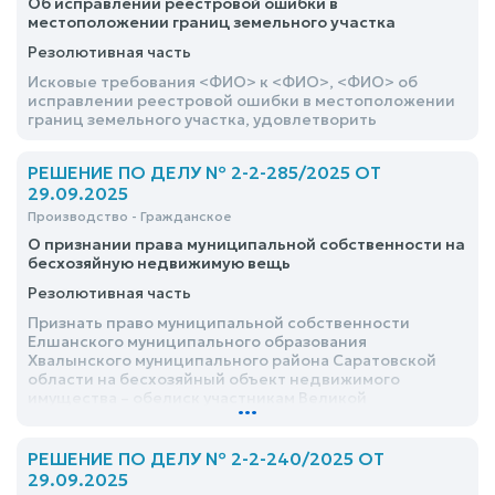
Об исправлении реестровой ошибки в
местоположении границ земельного участка
Резолютивная часть
Исковые требования <ФИО> к <ФИО>, <ФИО> об
исправлении реестровой ошибки в местоположении
границ земельного участка, удовлетворить
РЕШЕНИЕ ПО ДЕЛУ № 2-2-285/2025 ОТ
29.09.2025
Производство - Гражданское
О признании права муниципальной собственности на
бесхозяйную недвижимую вещь
Резолютивная часть
Признать право муниципальной собственности
Елшанского муниципального образования
Хвалынского муниципального района Саратовской
области на бесхозяйный объект недвижимого
имущества – обелиск участникам Великой
...
Отечественной войны, 1975 года постройки,
площадью 50 кв.м., кадастровый №, расположенный
по адресу: <адрес>
РЕШЕНИЕ ПО ДЕЛУ № 2-2-240/2025 ОТ
29.09.2025