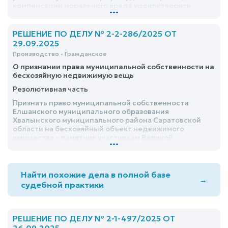
компенсации морального вреда удовлетворить
...
частично
РЕШЕНИЕ ПО ДЕЛУ № 2-2-286/2025 ОТ
29.09.2025
Производство - Гражданское
О признании права муниципальной собственности на
бесхозяйную недвижимую вещь
Резолютивная часть
Признать право муниципальной собственности
Елшанского муниципального образования
Хвалынского муниципального района Саратовской
области на бесхозяйный объект недвижимого
имущества – памятник участникам Великой
...
Отечественной войны, 1969 года постройки,
площадью 25 кв.м., кадастровый №, расположенный
по адресу: <адрес>
Найти похожие дела в полной базе
→
судебной практики
РЕШЕНИЕ ПО ДЕЛУ № 2-1-497/2025 ОТ