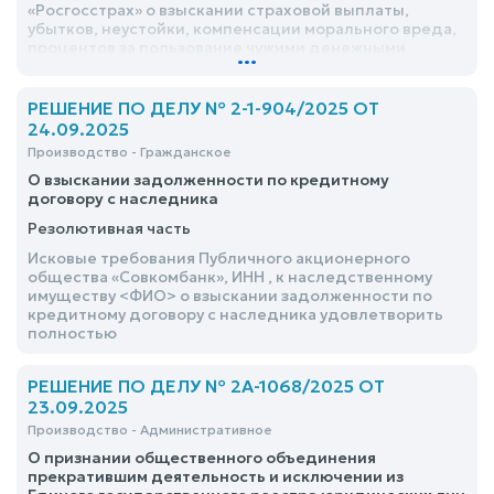
«Росгосстрах» о взыскании страховой выплаты,
убытков, неустойки, компенсации морального вреда,
процентов за пользование чужими денежными
...
средствами, штрафа удовлетворить частично
РЕШЕНИЕ ПО ДЕЛУ № 2-1-904/2025 ОТ
24.09.2025
Производство - Гражданское
О взыскании задолженности по кредитному
договору с наследника
Резолютивная часть
Исковые требования Публичного акционерного
общества «Совкомбанк», ИНН , к наследственному
имуществу <ФИО> о взыскании задолженности по
кредитному договору с наследника удовлетворить
полностью
РЕШЕНИЕ ПО ДЕЛУ № 2А-1068/2025 ОТ
23.09.2025
Производство - Административное
О признании общественного объединения
прекратившим деятельность и исключении из