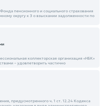
Фонда пенсионного и социального страхования
ному округу к З о взыскании задолженности по
ми
ессиональная коллекторская организация «НБК»
ствами – удовлетворить частично
ия, предусмотренного ч. 1 ст. 12.24 Кодекса
ачить наказание в виде административного