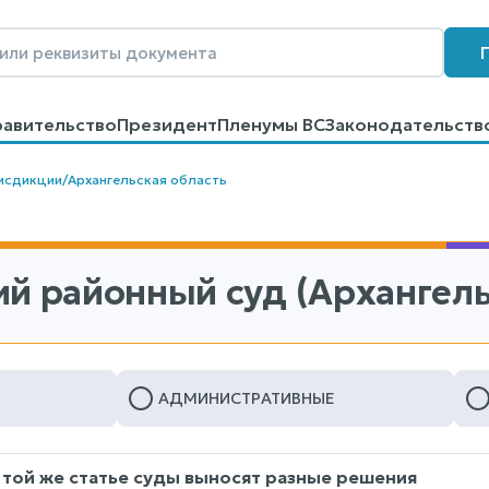
равительство
Президент
Пленумы ВС
Законодательств
говоров
Контакты
Помощь
Поиск
исдикции
/
Архангельская область
ий районный суд (Архангель
АДМИНИСТРАТИВНЫЕ
 той же статье суды выносят разные решения