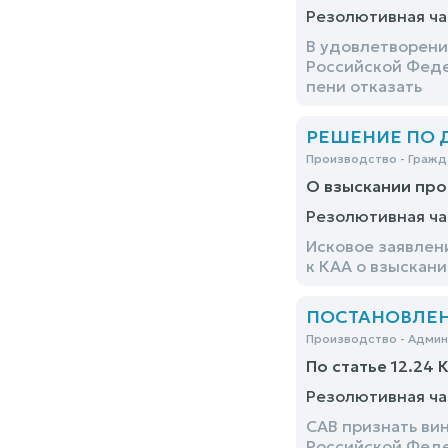
Резолютивная ча
В удовлетворени
Российской Феде
пени отказать
РЕШЕНИЕ ПО ДЕ
Производство - Гражд
О взыскании пр
Резолютивная ча
Исковое заявлен
к КАА о взыскан
ПОСТАНОВЛЕНИЕ
Производство - Адми
По статье 12.24 
Резолютивная ча
САВ признать ви
Российской Феде