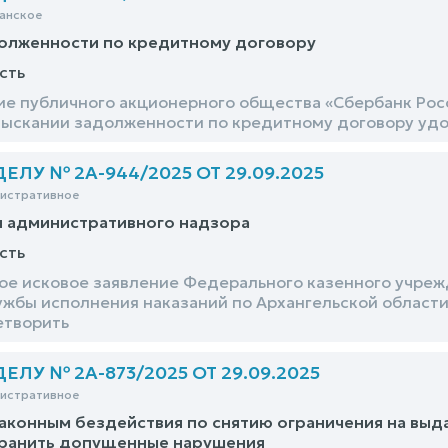
анское
долженности по кредитному договору
сть
ие публичного акционерного общества «Сбербанк Рос
взыскании задолженности по кредитному договору уд
ЛУ № 2А-944/2025 ОТ 29.09.2025
нистративное
и административного надзора
сть
е исковое заявление Федерального казенного учреж
жбы исполнения наказаний по Архангельской области
етворить
ЛУ № 2А-873/2025 ОТ 29.09.2025
нистративное
аконным бездействия по снятию ограничения на выд
транить допущенные нарушения