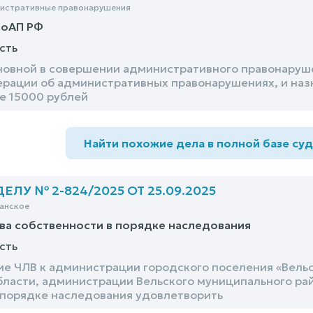
нистративные правонарушения
КоАП РФ
сть
новной в совершении административного правонарушен
рации об административных правонарушениях, и назн
е 15000 рублей
Найти похожие дела в полной базе су
ЛУ № 2-824/2025 ОТ 25.09.2025
анское
ва собственности в порядке наследования
сть
ие ЧЛВ к администрации городского поселения «Вель
бласти, администрации Вельского муниципального рай
 порядке наследования удовлетворить