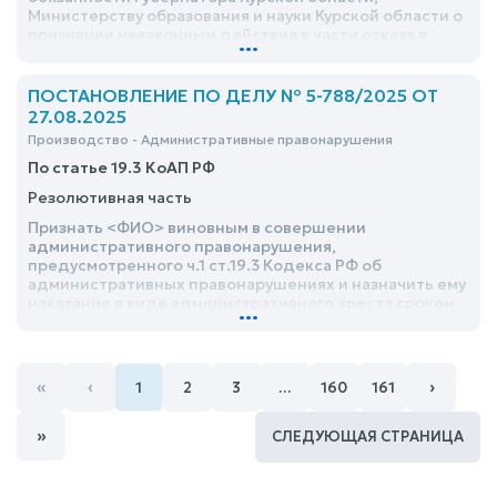
Министерству образования и науки Курской области о
признании незаконным действия в части отказа в
...
увольнении с гражданской службы по заявлению,
признании не действительным доклада о результатах
проверки, признании незаконным распоряжения
ПОСТАНОВЛЕНИЕ ПО ДЕЛУ № 5-788/2025 ОТ
временно исполняющего обязанности Губернатора
27.08.2025
Курской области от <дата> №431-ргл, о
Производство - Административные правонарушения
восстановлении на государственной гражданской
службе, о взыскании среднего заработка за время
По статье 19.3 КоАП РФ
вынужденного прогула и компенсации морального
Резолютивная часть
вреда, отказать
Признать <ФИО> виновным в совершении
административного правонарушения,
предусмотренного ч.1 ст.19.3 Кодекса РФ об
административных правонарушениях и назначить ему
наказание в виде административного ареста сроком
...
на 4 (четверо) суток с содержанием в спецприемнике
ЦИАЗ УМВД России по г.Курску
«
‹
›
1
2
3
…
160
161
»
СЛЕДУЮЩАЯ СТРАНИЦА