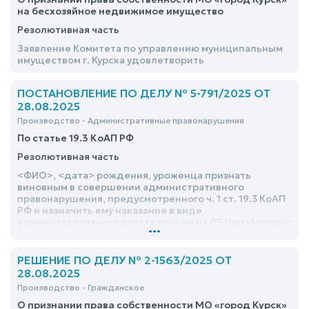
на бесхозяйное недвижимое имущество
Резолютивная часть
Заявление Комитета по управлению муниципальным
имуществом г. Курска удовлетворить
ПОСТАНОВЛЕНИЕ ПО ДЕЛУ № 5-791/2025 ОТ
28.08.2025
Производство - Административные правонарушения
По статье 19.3 КоАП РФ
Резолютивная часть
<ФИО>, <дата> рождения, уроженца признать
виновным в совершении административного
правонарушения, предусмотренного ч. 1 ст. 19.3 КоАП
РФ и назначить ему наказание в виде
административного ареста сроком на 05 (пять) суток с
...
содержанием в спецприемнике ЦИАЗ УМВД России по
г. Курску или ИВС УМВД России по г.Курску, исчисляя
срок с 19:00 час. 27 августа 2025 года
РЕШЕНИЕ ПО ДЕЛУ № 2-1563/2025 ОТ
28.08.2025
Производство - Гражданское
О признании права собственности МО «город Курск»