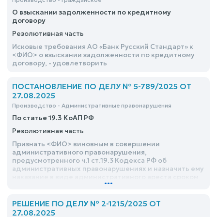
О взыскании задолженности по кредитному
договору
Резолютивная часть
Исковые требования АО «Банк Русский Стандарт» к
<ФИО> о взыскании задолженности по кредитному
договору, - удовлетворить
ПОСТАНОВЛЕНИЕ ПО ДЕЛУ № 5-789/2025 ОТ
27.08.2025
Производство - Административные правонарушения
По статье 19.3 КоАП РФ
Резолютивная часть
Признать <ФИО> виновным в совершении
административного правонарушения,
предусмотренного ч.1 ст.19.3 Кодекса РФ об
административных правонарушениях и назначить ему
наказание в виде административного ареста сроком
...
на 6 (шесть) суток с содержанием в спецприемнике
ЦИАЗ УМВД России по г.Курску
РЕШЕНИЕ ПО ДЕЛУ № 2-1215/2025 ОТ
27.08.2025