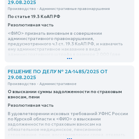
29.08.2025
Производство - Административные правонарушения
По статье 19.3 КоАП РФ
Резолютивная часть
<ФИО> признать виновным в совершении
административного правонарушения,
предусмотренного ч.1 ст. 19.3 КоАП РФ, и назначить
ему административное наказание в виде
административного штрафа в размере 2 000 (две
...
тысячи) рублей
РЕШЕНИЕ ПО ДЕЛУ № 2А-1485/2025 ОТ
29.08.2025
Производство - Административное
О взыскании суммы задолженности по страховым
взносам, пени
Резолютивная часть
В удовлетворении исковых требований УФНС России
по Курской области к <ФИО> о взыскании
задолженности по страховым взносам на
обязательное медицинское, пенсионное
страхование, пени, восстановлении срока, отказать
...