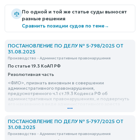
По одной и той же статье суды выносят
разные решения
Сравнить позиции судов по теме
→
ПОСТАНОВЛЕНИЕ ПО ДЕЛУ № 5-798/2025 ОТ
31.08.2025
Производство - Административные правонарушения
По статье 19.3 КоАП РФ
Резолютивная часть
<ФИО>, признать виновным в совершении
административного правонарушения,
предусмотренного ч.1 ст.19.3 Кодекса РФ об
административных правонарушениях, и подвергнуть
его наказанию в виде административного ареста
...
сроком на – 02 (двое) суток с отбыванием наказания в
Специальном приемнике для содержания лиц,
подвергнутых административному аресту УМВД
ПОСТАНОВЛЕНИЕ ПО ДЕЛУ № 5-797/2025 ОТ
России по г.Курску
31.08.2025
Производство - Административные правонарушения