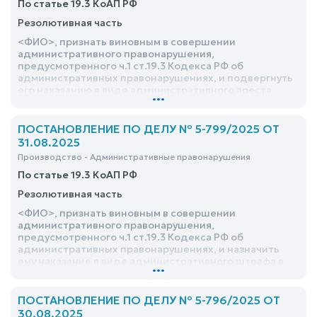
По статье 19.3 КоАП РФ
Резолютивная часть
<ФИО>, признать виновным в совершении
административного правонарушения,
предусмотренного ч.1 ст.19.3 Кодекса РФ об
административных правонарушениях, и подвергнуть
его наказанию в виде административного ареста
...
сроком на – 02 (двое) суток с отбыванием наказания в
Специальном приемнике для содержания лиц,
подвергнутых административному аресту УМВД
ПОСТАНОВЛЕНИЕ ПО ДЕЛУ № 5-799/2025 ОТ
России по г.Курску
31.08.2025
Производство - Административные правонарушения
По статье 19.3 КоАП РФ
Резолютивная часть
<ФИО>, признать виновным в совершении
административного правонарушения,
предусмотренного ч.1 ст.19.3 Кодекса РФ об
административных правонарушениях, и назначить
ему наказание в виде административного штрафа в
...
размере 2000 (две тысячи) рублей
ПОСТАНОВЛЕНИЕ ПО ДЕЛУ № 5-796/2025 ОТ
30.08.2025