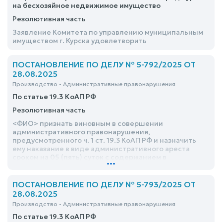
на бесхозяйное недвижимое имущество
Резолютивная часть
Заявление Комитета по управлению муниципальным
имуществом г. Курска удовлетворить
ПОСТАНОВЛЕНИЕ ПО ДЕЛУ № 5-792/2025 ОТ
28.08.2025
Производство - Административные правонарушения
По статье 19.3 КоАП РФ
Резолютивная часть
<ФИО> признать виновным в совершении
административного правонарушения,
предусмотренного ч. 1 ст. 19.3 КоАП РФ и назначить
ему наказание в виде административного ареста
сроком на 05 (пять) суток с содержанием в
...
спецприемнике ЦИАЗ УМВД России по г. Курску или
ИВС УМВД России по г.Курску, исчисляя срок с 00:35
час. 28 августа 2025 года
ПОСТАНОВЛЕНИЕ ПО ДЕЛУ № 5-793/2025 ОТ
28.08.2025
Производство - Административные правонарушения
По статье 19.3 КоАП РФ