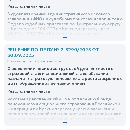
Резолютивная часть
В удовлетворении административного искового
заявления <ФИО> к судебному приставу-исполнителю
Отдела судебных приставов по Центральному округу
г. Краснодара ГУ ФССП по Краснодарскому краю
<ФИО>, ГУ ФССП по Краснодарскому краю о
...
признании незаконным бездействия судебного
пристава-исполнителя отказать
РЕШЕНИЕ ПО ДЕЛУ № 2-3290/2025 ОТ
30.09.2025
Производство - Гражданское
О включении периодов трудовой деятельности в
страховой стаж и специальный стаж, обязании
назначить страховую пенсию по старости досрочно с
даты обращения за ее назначением
Резолютивная часть
Исковые требования <ФИО> к отделению Фонда
пенсионного и социального страхования Российской
Федерации по Краснодарскому краю о включении
периодов трудовой деятельности в страховой стаж и
специальный стаж, обязании назначить страховую
...
пенсию по старости досрочно с даты обращения за
ее назначением удовлетворить частично