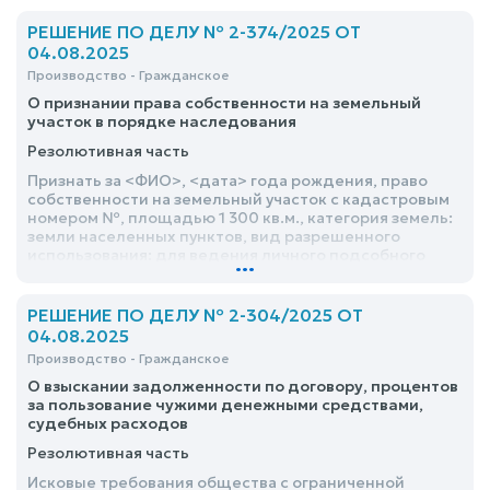
РЕШЕНИЕ ПО ДЕЛУ № 2-374/2025 ОТ
04.08.2025
Производство - Гражданское
О признании права собственности на земельный
участок в порядке наследования
Резолютивная часть
Признать за <ФИО>, <дата> года рождения, право
собственности на земельный участок с кадастровым
номером №, площадью 1 300 кв.м., категория земель:
земли населенных пунктов, вид разрешенного
использования: для ведения личного подсобного
...
хозяйства, расположенный по адресу <адрес>, в
порядке наследования по закону после смерти
матери <ФИО>, умершей <дата>
РЕШЕНИЕ ПО ДЕЛУ № 2-304/2025 ОТ
04.08.2025
Производство - Гражданское
О взыскании задолженности по договору, процентов
за пользование чужими денежными средствами,
судебных расходов
Резолютивная часть
Исковые требования общества с ограниченной