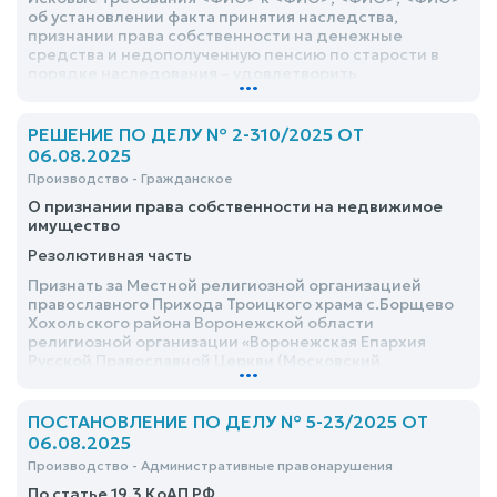
об установлении факта принятия наследства,
признании права собственности на денежные
средства и недополученную пенсию по старости в
порядке наследования – удовлетворить
...
РЕШЕНИЕ ПО ДЕЛУ № 2-310/2025 ОТ
06.08.2025
Производство - Гражданское
О признании права собственности на недвижимое
имущество
Резолютивная часть
Признать за Местной религиозной организацией
православного Прихода Троицкого храма с.Борщево
Хохольского района Воронежской области
религиозной организации «Воронежская Епархия
Русской Православной Церкви (Московский
...
Патриархат)» право собственности на здание храма
площадью 41,8 кв.м., здание котельной общей
площадью 21,6 кв.м.(лит.1Б), сарай общей площадью
ПОСТАНОВЛЕНИЕ ПО ДЕЛУ № 5-23/2025 ОТ
22,5 кв.м. (лит.Г), расположенные на земельном
06.08.2025
участке с кадастровым номером №, по адресу:
Производство - Административные правонарушения
<адрес>
По статье 19.3 КоАП РФ