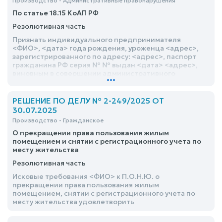
Производство - Административные правонарушения
По статье 18.15 КоАП РФ
Резолютивная часть
Признать индивидуального предпринимателя
<ФИО>, <дата> года рождения, уроженца <адрес>,
зарегистрированного по адресу: <адрес>, паспорт
гражданина РФ серия № № выдан <дата> <адрес>,
виновным в совершении административного
...
правонарушения, предусмотренного ч. 3 ст. 18.15
Кодекса Российской Федерации об
административных правонарушениях, и назначить
РЕШЕНИЕ ПО ДЕЛУ № 2-249/2025 ОТ
ему наказание в виде административного штрафа в
30.07.2025
размере 200 000 (двухсот тысяч) рублей
Производство - Гражданское
О прекращении права пользования жилым
помещением и снятии с регистрационного учета по
месту жительства
Резолютивная часть
Исковые требования <ФИО> к П.О.Н.Ю. о
прекращении права пользования жилым
помещением, снятии с регистрационного учета по
месту жительства удовлетворить