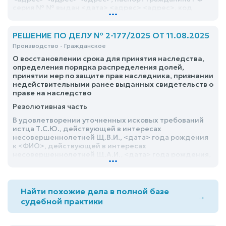
серия № № выдан <дата> <адрес> <адрес>, код
...
подразделения №, виновным в совершении
административного правонарушения,
предусмотренного ч. 3 ст. 18.15 Кодекса Российской
РЕШЕНИЕ ПО ДЕЛУ № 2-177/2025 ОТ 11.08.2025
Федерации об административных правонарушениях,
Производство - Гражданское
и назначить ему наказание в виде административного
О восстановлении срока для принятия наследства,
штрафа в размере 200 000 (двухсот тысяч) рублей
определения порядка распределения долей,
принятии мер по защите прав наследника, признании
недействительными ранее выданных свидетельств о
праве на наследство
Резолютивная часть
В удовлетворении уточненных исковых требований
истца Т.С.Ю., действующей в интересах
несовершеннолетней Щ.В.И., <дата> года рождения
к <ФИО>, действующей в интересах
несовершеннолетней Щ.А.И., <дата> года рождения,
...
к соответчику <ФИО> о восстановлении срока для
принятия наследства, признании истца принявшим
наследство, признании недействительными
свидетельств о праве на наследство по закону от
Найти похожие дела в полной базе
→
<дата>, признании права общей долевой
судебной практики
собственности на наследуемое имущество и
взыскании пропорционально с ответчиков денежных
средств в пользу истца отказать