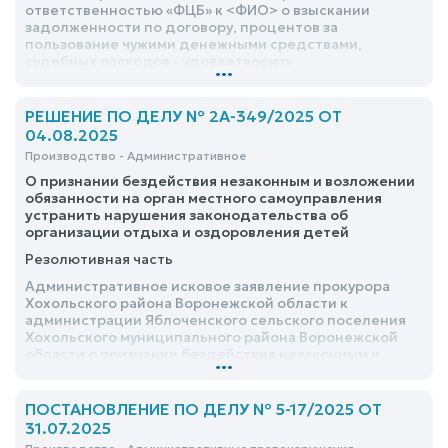
ответственностью «ФЦБ» к <ФИО> о взыскании
задолженности по договору, процентов за
пользование чужими денежными средствами,
судебных расходов - удовлетворить
...
РЕШЕНИЕ ПО ДЕЛУ № 2А-349/2025 ОТ
04.08.2025
Производство - Административное
О признании бездействия незаконным и возложении
обязанности на орган местного самоуправления
устранить нарушения законодательства об
организации отдыха и оздоровления детей
Резолютивная часть
Административное исковое заявление прокурора
Хохольского района Воронежской области к
администрации Яблоченского сельского поселения
Хохольского муниципального района Воронежской
области о признании бездействия незаконным и
...
возложении обязанности на орган местного
самоуправления устранить нарушения
законодательства об организации отдыха и
ПОСТАНОВЛЕНИЕ ПО ДЕЛУ № 5-17/2025 ОТ
оздоровления детей - удовлетворить
31.07.2025