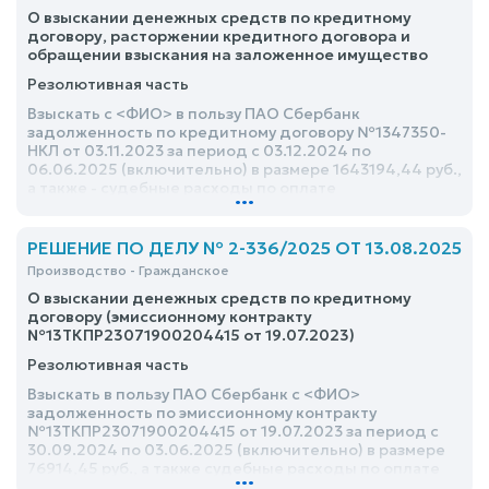
О взыскании денежных средств по кредитному
договору, расторжении кредитного договора и
обращении взыскания на заложенное имущество
Резолютивная часть
Взыскать с <ФИО> в пользу ПАО Сбербанк
задолженность по кредитному договору №1347350-
НКЛ от 03.11.2023 за период с 03.12.2024 по
06.06.2025 (включительно) в размере 1643194,44 руб.,
а также - судебные расходы по оплате
...
государственной пошлины в размере 71431,94 руб., а
всего взыскать: 1714626 рублей 38 копеек
РЕШЕНИЕ ПО ДЕЛУ № 2-336/2025 ОТ 13.08.2025
Производство - Гражданское
О взыскании денежных средств по кредитному
договору (эмиссионному контракту
№13ТКПР23071900204415 от 19.07.2023)
Резолютивная часть
Взыскать в пользу ПАО Сбербанк с <ФИО>
задолженность по эмиссионному контракту
№13ТКПР23071900204415 от 19.07.2023 за период с
30.09.2024 по 03.06.2025 (включительно) в размере
76914,45 руб., а также судебные расходы по оплате
...
государственной пошлины в размере 4000,00 руб., а