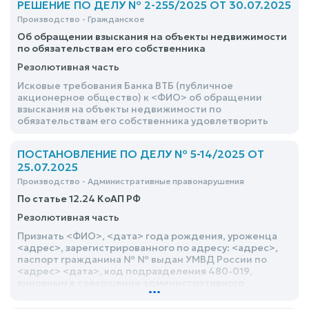
РЕШЕНИЕ ПО ДЕЛУ № 2-255/2025 ОТ 30.07.2025
Производство - Гражданское
Об обращении взыскания на объекты недвижимости
по обязательствам его собственника
Резолютивная часть
Исковые требования Банка ВТБ (публичное
акционерное общество) к <ФИО> об обращении
взыскания на объекты недвижимости по
обязательствам его собственника удовлетворить
ПОСТАНОВЛЕНИЕ ПО ДЕЛУ № 5-14/2025 ОТ
25.07.2025
Производство - Административные правонарушения
По статье 12.24 КоАП РФ
Резолютивная часть
Признать <ФИО>, <дата> года рождения, уроженца
<адрес>, зарегистрированного по адресу: <адрес>,
паспорт гражданина № № выдан УМВД России по
<адрес> <дата>, код подразделения 480-019,
виновным в совершении административного
...
правонарушения, предусмотренного ч. 1 ст. 12.24
Кодекса Российской Федерации об