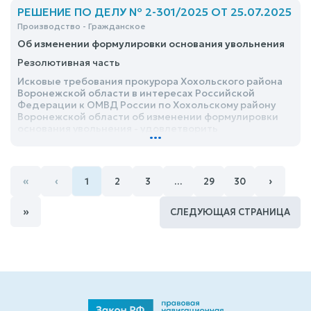
административных правонарушениях и назначить
РЕШЕНИЕ ПО ДЕЛУ № 2-301/2025 ОТ 25.07.2025
административное наказание в виде
Производство - Гражданское
административного штрафа в размере 3750 (Три
Об изменении формулировки основания увольнения
тысячи семьсот пятьдесят) рублей
Резолютивная часть
Исковые требования прокурора Хохольского района
Воронежской области в интересах Российской
Федерации к ОМВД России по Хохольскому району
Воронежской области об изменении формулировки
основания увольнения - удовлетворить
...
«
‹
›
1
2
3
…
29
30
»
СЛЕДУЮЩАЯ СТРАНИЦА