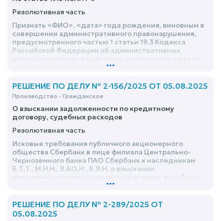
Резолютивная часть
Признать <ФИО>, <дата> года рождения, виновным в
совершении административного правонарушения,
предусмотренного частью 1 статьи 19.3 Кодекса
Российской Федерации об административных
правонарушениях, и назначить ему наказание в виде
...
административного штрафа в размере 2 000 (две
тысячи) рублей
РЕШЕНИЕ ПО ДЕЛУ № 2-156/2025 ОТ 05.08.2025
Производство - Гражданское
О взыскании задолженности по кредитному
договору, судебных расходов
Резолютивная часть
Исковые требования публичного акционерного
общества Сбербанк в лице филиала Центрально-
Черноземного банка ПАО Сбербанк к наследникам
Б.Т.Т., М.Н.Н., В.БО.Н., Б.Я.Н. о взыскании
задолженности по кредитному договору, судебных
...
расходов удовлетворить в полном объеме
РЕШЕНИЕ ПО ДЕЛУ № 2-289/2025 ОТ
05.08.2025