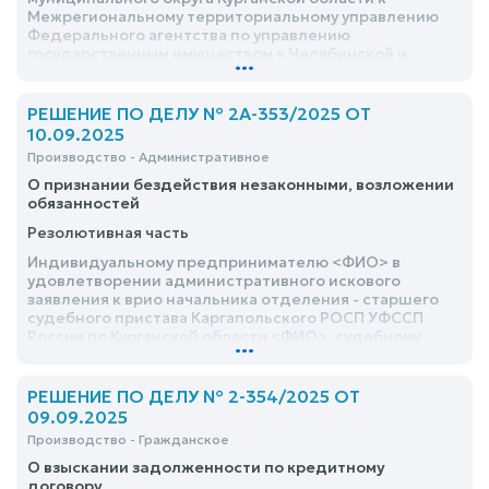
Межрегиональному территориальному управлению
Федерального агентства по управлению
государственным имуществом в Челябинской и
...
Курганской областях о признании права
собственности на земельный участок, удовлетворить
РЕШЕНИЕ ПО ДЕЛУ № 2А-353/2025 ОТ
10.09.2025
Производство - Административное
О признании бездействия незаконными, возложении
обязанностей
Резолютивная часть
Индивидуальному предпринимателю <ФИО> в
удовлетворении административного искового
заявления к врио начальника отделения - старшего
судебного пристава Каргапольского РОСП УФССП
России по Курганской области <ФИО>, судебному
...
приставу-исполнителю Каргапольского РОСП УФССП
России по Курганской области <ФИО>, УФССП России
по Курганской области о признании бездействия
РЕШЕНИЕ ПО ДЕЛУ № 2-354/2025 ОТ
незаконными, возложении обязанностей, отказать
09.09.2025
Производство - Гражданское
О взыскании задолженности по кредитному
договору