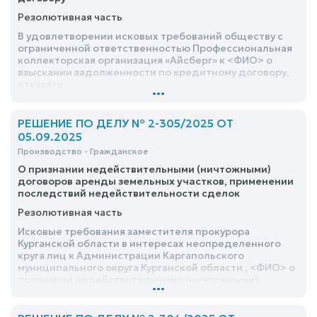
Резолютивная часть
В удовлетворении исковых требований обществу с
ограниченной ответственностью Профессиональная
коллекторская организация «Айсберг» к <ФИО> о
взыскании задолженности по кредитному договору,
отказать
...
РЕШЕНИЕ ПО ДЕЛУ № 2-305/2025 ОТ
05.09.2025
Производство - Гражданское
О признании недействительными (ничтожными)
договоров аренды земельных участков, применении
последствий недействительности сделок
Резолютивная часть
Исковые требования заместителя прокурора
Курганской области в интересах неопределенного
круга лиц к Администрации Каргапольского
муниципального округа Курганской области , <ФИО> о
признании недействительными (ничтожными)
...
договоров аренды земельных участков, применении
последствий недействительности сделок,
удовлетворить