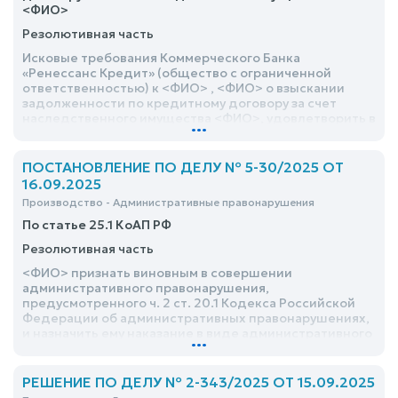
<ФИО>
Резолютивная часть
Исковые требования Коммерческого Банка
«Ренессанс Кредит» (общество с ограниченной
ответственностью) к <ФИО> , <ФИО> о взыскании
задолженности по кредитному договору за счет
наследственного имущества <ФИО>, удовлетворить в
...
части
ПОСТАНОВЛЕНИЕ ПО ДЕЛУ № 5-30/2025 ОТ
16.09.2025
Производство - Административные правонарушения
По статье 25.1 КоАП РФ
Резолютивная часть
<ФИО> признать виновным в совершении
административного правонарушения,
предусмотренного ч. 2 ст. 20.1 Кодекса Российской
Федерации об административных правонарушениях,
и назначить ему наказание в виде административного
...
штрафа в размере 2000 (две тысячи) рублей
РЕШЕНИЕ ПО ДЕЛУ № 2-343/2025 ОТ 15.09.2025