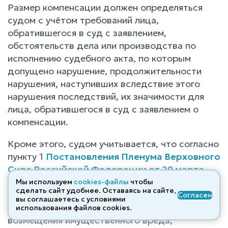
Размер компенсации должен определяться
судом с учётом требований лица,
обратившегося в суд с заявлением,
обстоятельств дела или производства по
исполнению судебного акта, по которым
допущено нарушение, продолжительности
нарушения, наступивших вследствие этого
нарушения последствий, их значимости для
лица, обратившегося в суд с заявлением о
компенсации.
Кроме этого, судом учитывается, что согласно
пункту 1
Постановления Пленума Верховного
Суда Российской Федерации от 29 марта
2016 г. №11
данная компенсация не направлена
Мы используем
cookies-файлы
чтобы
сделать сайт удобнее. Оставаясь на сайте,
на восполнение имущественных потерь
Согласен
вы соглашаетесь с условиями
заинтересованного лица и не заменяет собой
использования файлов cооkies.
возмещения имущественного вреда,