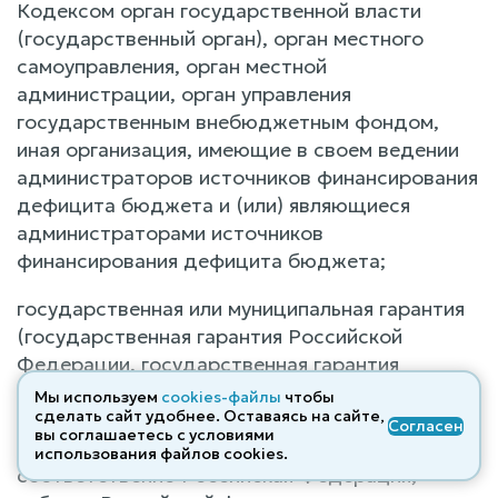
Кодексом орган государственной власти
(государственный орган), орган местного
самоуправления, орган местной
администрации, орган управления
государственным внебюджетным фондом,
иная организация, имеющие в своем ведении
администраторов источников финансирования
дефицита бюджета и (или) являющиеся
администраторами источников
финансирования дефицита бюджета;
государственная или муниципальная гарантия
(государственная гарантия Российской
Федерации, государственная гарантия
субъекта Российской Федерации,
Мы используем
cookies-файлы
чтобы
сделать сайт удобнее. Оставаясь на сайте,
муниципальная гарантия) - вид долгового
Согласен
вы соглашаетесь с условиями
обязательства, в силу которого
использования файлов cооkies.
соответственно Российская Федерация,