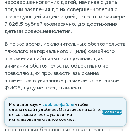
несовершеннолетних детей, начиная с даты
подачи заявления до их совершеннолетия с
последующей индексацией, то есть в размере
7 826,5 рублей ежемесячно, до достижения
детьми совершеннолетия.
В то же время, исключительных обстоятельств
тяжелого материального и (или) семейного
положения либо иных заслуживающих
внимания обстоятельств, объективно не
позволяющих произвести взыскание
алиментов в указанном размере, ответчиком
ФИО5, суду не представлено.
Оснований для снижения указанного размера
Мы используем
cookies-файлы
чтобы
алиментов, исходя из фактических
сделать сайт удобнее. Оставаясь на сайте,
Согласен
обстоятельств дела, учитывая отсутствие
вы соглашаетесь с условиями
использования файлов cооkies.
самостоятельного заработка у истца и
достаточных бесспорных доказательств, что