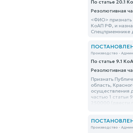
По статье 20.1 К
Резолютивная ча
<ФИО> признать 
КоАП РФ, и назна
Спецприемнике д
ПОСТАНОВЛЕНИ
Производство - Адми
По статье 9.1 Ко
Резолютивная ча
Признать Публич
область, Красног
осуществления д
частью 1 статьи 
250000 (двести 
ПОСТАНОВЛЕНИЕ
Производство - Адми