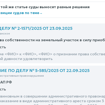
 той же статье суды выносят разные решения
зиции судов по теме
→
ЛУ № 2-1571/2025 ОТ 23.09.2025
анское
ва собственности на земельный участок в силу прио
сть
ие <ФИО> к <ФИО>, <ФИО> о признании права собстве
й давности удовлетворить
 ПО ДЕЛУ № 5-585/2025 ОТ 22.09.2025
нистративные правонарушения
оАП РФ
сть
виновным в совершении административного правонаруш
наказание в виде административного ареста сроком 3 