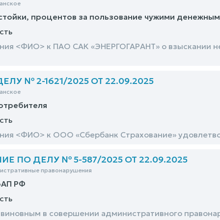
анское
стойки, процентов за пользование чужими денежным
сть
ния <ФИО> к ПАО САК «ЭНЕРГОГАРАНТ» о взыскании н
ЛУ № 2-1621/2025 ОТ 22.09.2025
анское
потребителя
сть
ния <ФИО> к ООО «Сбербанк Страхование» удовлетво
 ПО ДЕЛУ № 5-587/2025 ОТ 22.09.2025
нистративные правонарушения
оАП РФ
сть
виновным в совершении административного правонару