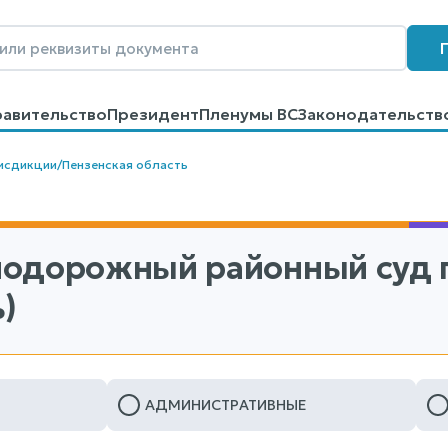
равительство
Президент
Пленумы ВС
Законодательств
говоров
Контакты
Помощь
Поиск
исдикции
/
Пензенская область
одорожный районный суд г
)
АДМИНИСТРАТИВНЫЕ