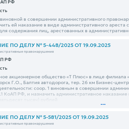
оАП РФ
сть
виновной в совершении административного правонару
чить ей наказание в виде административного ареста с
ля содержания лиц, арестованных в административн
Е ПО ДЕЛУ № 5-448/2025 ОТ 19.09.2025
нистративные правонарушения
АП РФ
сть
ное акционерное общество «Т Плюс» в лице филиала «
орск Г.О., Балтия автодорога, тер. 26 км Бизнес-центр
еятельности: соор. 1 виновным в совершении админ
9.1 КоАП РФ, и назначить административное наказани
пятьдесят тысяч) рублей
...
 ПО ДЕЛУ № 5-581/2025 ОТ 19.09.2025
нистративные правонарушения