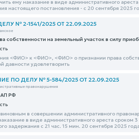
чить ему наказание в виде административного ареста с
я настоящего постановления - с 20 сентября 2025 го
ЛУ № 2-1541/2025 ОТ 22.09.2025
анское
ва собственности на земельный участок в силу прио
сть
ния <ФИО> к <ФИО>, <ФИО> о признании права собств
й давности удовлетворить
Е ПО ДЕЛУ № 5-584/2025 ОТ 22.09.2025
нистративные правонарушения
оАП РФ
сть
виновным в совершении административного правонаруш
наказание в виде административного ареста сроком 3 
о задержания с 21 час. 15 мин. 20 сентября 2025 год