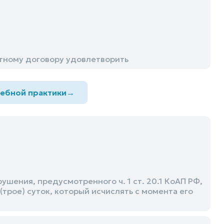
тному договору удовлетворить
дебной практики
→
ения, предусмотренного ч. 1 ст. 20.1 КоАП РФ,
(трое) суток, который исчислять с момента его
а