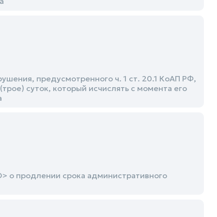
а
ения, предусмотренного ч. 1 ст. 20.1 КоАП РФ,
(трое) суток, который исчислять с момента его
а
О> о продлении срока административного