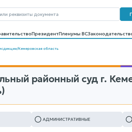
равительство
Президент
Пленумы ВС
Законодательств
говоров
Контакты
Помощь
Поиск
исдикции
/
Кемеровская область
льный районный суд г. Кем
)
АДМИНИСТРАТИВНЫЕ