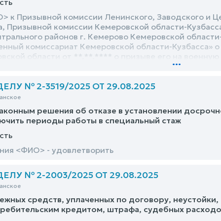
сть
> к Призывной комиссии Ленинского, Заводского и Ц
а, Призывной комиссии Кемеровской области-Кузбасс
нтрального районов г. Кемерово Кемеровской област
нный комиссариат Кемеровской области-Кузбасса» о
ской области от **.**.**** о призыве его на военну
...
асти вынести решение об освобождении администрати
овлетворения
ЛУ № 2-3519/2025 ОТ 29.08.2025
анское
аконным решения об отказе в установлении досрочн
ючить периоды работы в специальный стаж
сть
ния <ФИО> - удовлетворить
ЛУ № 2-2003/2025 ОТ 29.08.2025
анское
ежных средств, уплаченных по договору, неустойки,
требительским кредитом, штрафа, судебных расход