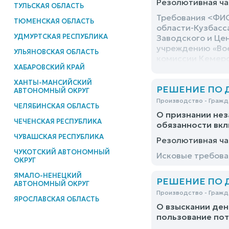
Резолютивная ча
ТУЛЬСКАЯ ОБЛАСТЬ
Требования <ФИО
ТЮМЕНСКАЯ ОБЛАСТЬ
области-Кузбасс
УДМУРТСКАЯ РЕСПУБЛИКА
Заводского и Це
учреждению «Вое
УЛЬЯНОВСКАЯ ОБЛАСТЬ
комиссии Кемеров
ХАБАРОВСКИЙ КРАЙ
Кемеровской обл
оставить без уд
ХАНТЫ-МАНСИЙСКИЙ
РЕШЕНИЕ ПО ДЕ
АВТОНОМНЫЙ ОКРУГ
Производство - Гражд
ЧЕЛЯБИНСКАЯ ОБЛАСТЬ
О признании нез
ЧЕЧЕНСКАЯ РЕСПУБЛИКА
обязанности вкл
ЧУВАШСКАЯ РЕСПУБЛИКА
Резолютивная ча
ЧУКОТСКИЙ АВТОНОМНЫЙ
Исковые требова
ОКРУГ
ЯМАЛО-НЕНЕЦКИЙ
РЕШЕНИЕ ПО ДЕ
АВТОНОМНЫЙ ОКРУГ
Производство - Гражд
ЯРОСЛАВСКАЯ ОБЛАСТЬ
О взыскании ден
пользование по