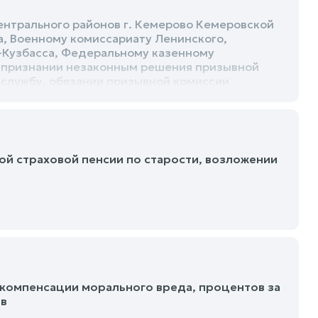
ентрального районов г. Кемерово Кемеровской
а, Военному комиссариату Ленинского,
и-Кузбасса, Федеральному казенному
 признании незаконным решения призывной
ю службу, обязании призывной комиссии
вного истца от призыва на военную службу, –
ой страховой пенсии по старости, возложении
 компенсации морального вреда, процентов за
ов