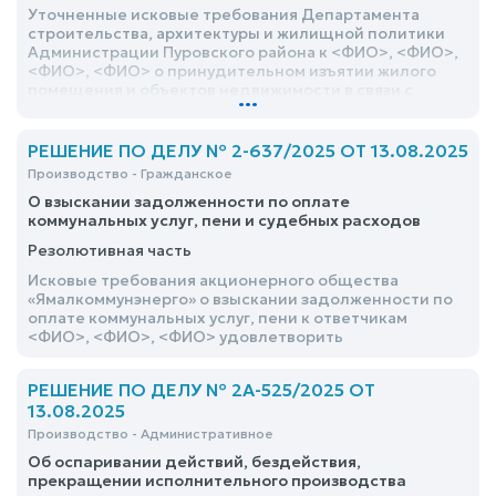
Уточненные исковые требования Департамента
строительства, архитектуры и жилищной политики
Администрации Пуровского района к <ФИО>, <ФИО>,
<ФИО>, <ФИО> о принудительном изъятии жилого
помещения и объектов недвижимости в связи с
...
изъятием земельного участка для муниципальных
нужд, прекращении права собственности на объекты
недвижимости, признании права собственности
РЕШЕНИЕ ПО ДЕЛУ № 2-637/2025 ОТ 13.08.2025
муниципального образования на изымаемые объекты
Производство - Гражданское
недвижимости, признании утратившим право
О взыскании задолженности по оплате
пользования жилым помещением, возложении
коммунальных услуг, пени и судебных расходов
обязанности освободить жилое помещение,
удовлетворить частично
Резолютивная часть
Исковые требования акционерного общества
«Ямалкоммунэнерго» о взыскании задолженности по
оплате коммунальных услуг, пени к ответчикам
<ФИО>, <ФИО>, <ФИО> удовлетворить
РЕШЕНИЕ ПО ДЕЛУ № 2А-525/2025 ОТ
13.08.2025
Производство - Административное
Об оспаривании действий, бездействия,
прекращении исполнительного производства