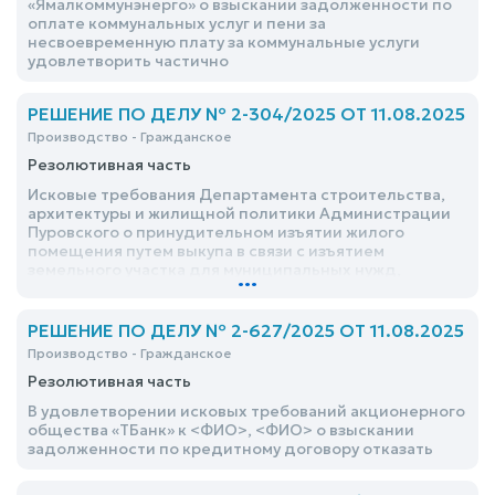
«Ямалкоммунэнерго» о взыскании задолженности по
оплате коммунальных услуг и пени за
несвоевременную плату за коммунальные услуги
удовлетворить частично
РЕШЕНИЕ ПО ДЕЛУ № 2-304/2025 ОТ 11.08.2025
Производство - Гражданское
Резолютивная часть
Исковые требования Департамента строительства,
архитектуры и жилищной политики Администрации
Пуровского о принудительном изъятии жилого
помещения путем выкупа в связи с изъятием
земельного участка для муниципальных нужд,
...
прекращении права собственности, признании права
собственности, признании утратившим права
пользования жилым помещением, возложении
РЕШЕНИЕ ПО ДЕЛУ № 2-627/2025 ОТ 11.08.2025
обязанности освободить жилое помещение
Производство - Гражданское
удовлетворить частично
Резолютивная часть
В удовлетворении исковых требований акционерного
общества «ТБанк» к <ФИО>, <ФИО> о взыскании
задолженности по кредитному договору отказать