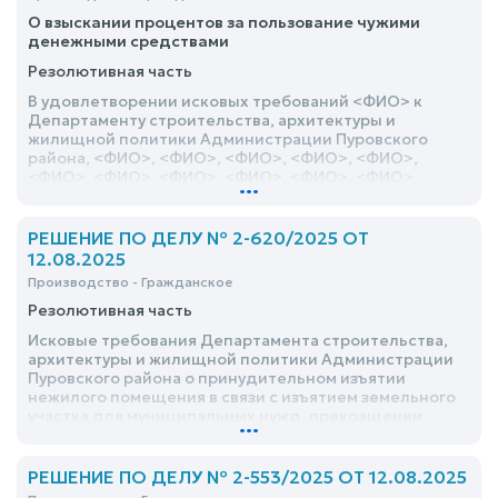
О взыскании процентов за пользование чужими
денежными средствами
Резолютивная часть
В удовлетворении исковых требований <ФИО> к
Департаменту строительства, архитектуры и
жилищной политики Администрации Пуровского
района, <ФИО>, <ФИО>, <ФИО>, <ФИО>, <ФИО>,
<ФИО>, <ФИО>, <ФИО>, <ФИО>, <ФИО>, <ФИО>,
...
<ФИО> о взыскании процентов за пользование
чужими денежными средствами отказать
РЕШЕНИЕ ПО ДЕЛУ № 2-620/2025 ОТ
12.08.2025
Производство - Гражданское
Резолютивная часть
Исковые требования Департамента строительства,
архитектуры и жилищной политики Администрации
Пуровского района о принудительном изъятии
нежилого помещения в связи с изъятием земельного
участка для муниципальных нужд, прекращении
...
права собственности, признании права
собственности, возложении обязанности освободить
нежилое помещение удовлетворить
РЕШЕНИЕ ПО ДЕЛУ № 2-553/2025 ОТ 12.08.2025