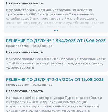
Резолютивная часть
В удовлетворении административных исковых
требований <ФИО> к Управлению Федеральной
службы судебных приставов по Ямало-Ненецкому
автономному округу, отделению судебных приставов
по Пуровскому району Управления Федеральной
...
службы судебных приставов по Ямало-Ненецкому
автономному округу, врио начальника отделения
судебных приставов по Пуровскому району
РЕШЕНИЕ ПО ДЕЛУ № 2-564/2025 ОТ 13.08.2025
Управления Федеральной службы судебных
Производство - Гражданское
приставов по Ямало-Ненецкому автономному округу
Резолютивная часть
<ФИО>, судебным приставам отделения судебных
приставов по Пуровскому району Управления
Исковое заявление ООО СК "Сбербанк Страхование" к
Федеральной службы судебных приставов по Ямало-
<ФИО> о возмещении ущерба в порядке суброгации,
Ненецкому автономному округу <ФИО>, <ФИО>,
удовлетворить
<ФИО> об оспаривании действий, бездействия
судебного пристава-исполнителя, прекращении
исполнительного отказать
РЕШЕНИЕ ПО ДЕЛУ № 2-34/2024 ОТ 13.08.2025
Производство - Гражданское
Резолютивная часть
Исковые требования прокурора Пуровского района в
интересах <ФИО> о взыскании компенсации
морального вреда, причиненного некачественным
оказанием медицинских услуг удовлетворить