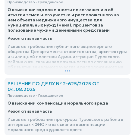
Производство - Гражданское
О взыскании задолженности по соглашению об
изъятии земельного участка и расположенного на
нем объекта недвижимого имущества для
муниципальных нужд (мена), процентов за
пользование чужими денежными средствами
Резолютивная часть
Исковые требования публичного акционерного
общества Департамента строительства, архитектуры
и жилищной политики Администрации Пуровского
района о взыскании задолженности по соглашению
об изъятии земельного участка и расположенного на
...
нем объекта недвижимого имущества для
муниципальных нужд (мена), процентов за
пользование чужими денежными средствами
РЕШЕНИЕ ПО ДЕЛУ № 2-625/2025 ОТ
удовлетворить
04.08.2025
Производство - Гражданское
О взыскании компенсации морального вреда
Резолютивная часть
Исковые требования прокурора Пуровского района в
интересах <ФИО> о взыскании компенсации
морального вреда удовлетворить