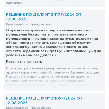
частично
РЕШЕНИЕ ПО ДЕЛУ № 2-1177/2024 ОТ
12.08.2025
Производство - Гражданское
О признании права на предоставление жилого
помещения без доплаты при изъятии жилого
помещения для муниципальных нужд, возложении
обязанности заключить соглашение об изъятии
земельного участка и расположенного на нем
объекта недвижимости для муниципальных нужд на
условиях мены без доплаты
Резолютивная часть
Исковые требования Департамента строительства,
архитектуры и жилищной политики Администрации
Пуровского о принудительном изъятии жилого
помещения путем выкупа в связи с изъятием
земельного участка для муниципальных нужд,
...
прекращении права собственности, признании права
собственности, признании утратившим права
пользования жилым помещением, возложении
РЕШЕНИЕ ПО ДЕЛУ № 2-1097/2024 ОТ
обязанности освободить жилое помещение
12.08.2025
удовлетворить частично
Производство - Гражданское