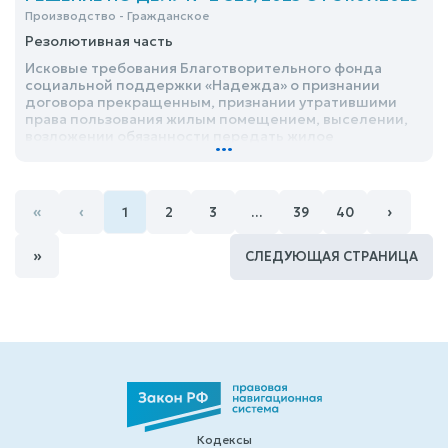
Производство - Гражданское
Резолютивная часть
Исковые требования Благотворительного фонда
социальной поддержки «Надежда» о признании
договора прекращенным, признании утратившими
права пользования жилым помещением, выселении,
возложении обязанности передать жилое
...
помещение удовлетворить
«
‹
›
1
2
3
…
39
40
»
СЛЕДУЮЩАЯ СТРАНИЦА
Кодексы