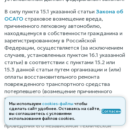
В силу пункта 15.1 указанной статьи
Закона об
ОСАГО
страховое возмещение вреда,
причиненного легковому автомобилю,
находящемуся в собственности гражданина и
зарегистрированному в Российской
Федерации, осуществляется (за исключением
случаев, установленных пунктом 16.1 указанной
статьи) в соответствии с пунктами 15.2 или
15.3 данной статьи путем организации и (или)
оплаты восстановительного ремонта
поврежденного транспортного средства
потерпевшего (возмещение причиненного
вреда в натуре).
Мы используем
cookies-файлы
чтобы
сделать сайт удобнее. Оставаясь на сайте,
Страховщик после осмотра поврежденного
Согласен
вы соглашаетесь с условиями
транспортного средства потерпевшего и (или)
использования файлов cооkies.
проведения его независимой технической