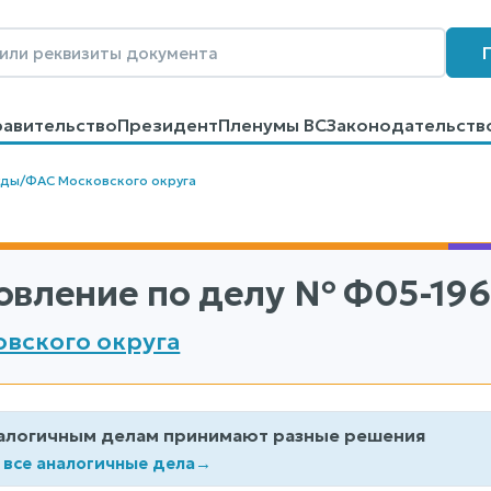
равительство
Президент
Пленумы ВС
Законодательств
говоров
Контакты
Помощь
Поиск
уды
/
ФАС Московского округа
овление по делу
№ Ф05-196
вского округа
алогичным делам принимают разные решения
 все аналогичные дела
→