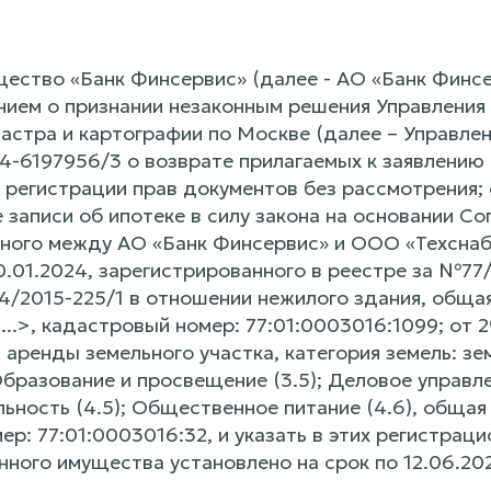
ество «Банк Финсервис» (далее - АО «Банк Финсер
нием о признании незаконным решения Управлени
астра и картографии по Москве (далее – Управлен
6197956/3 о возврате прилагаемых к заявлению о
 регистрации прав документов без рассмотрения;
записи об ипотеке в силу закона на основании Со
нного между АО «Банк Финсервис» и ООО «Техснаб
01.2024, зарегистрированного в реестре за №77/6
4/2015-225/1 в отношении нежилого здания, общая п
...>, кадастровый номер: 77:01:0003016:1099; от 
аренды земельного участка, категория земель: зе
бразование и просвещение (3.5); Деловое управлени
ьность (4.5); Общественное питание (4.6), общая п
р: 77:01:0003016:32, и указать в этих регистраци
нного имущества установлено на срок по 12.06.20