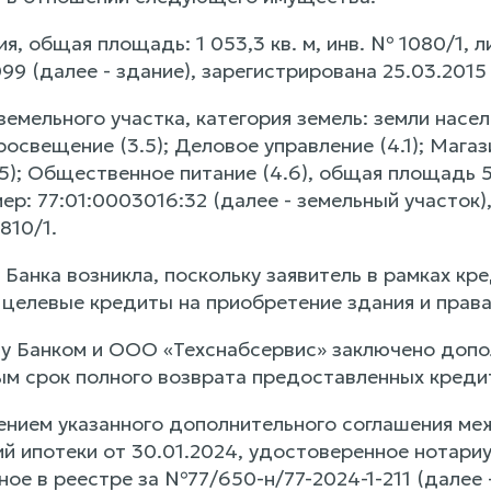
ия, общая площадь: 1 053,3 кв. м, инв. № 1080/1, л
99 (далее - здание), зарегистрирована 25.03.2015
земельного участка, категория земель: земли насе
освещение (3.5); Деловое управление (4.1); Магаз
5); Общественное питание (4.6), общая площадь 577
р: 77:01:0003016:32 (далее - земельный участок)
810/1.
у Банка возникла, поскольку заявитель в рамках 
 целевые кредиты на приобретение здания и права
у Банком и ООО «Техснабсервис» заключено допо
ым срок полного возврата предоставленных кредит
чением указанного дополнительного соглашения м
ий ипотеки от 30.01.2024, удостоверенное нотар
ое в реестре за №77/650-н/77-2024-1-211 (далее 