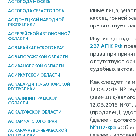
АС ГОРОДА МОСКВЫ
Иные лица, учас
АС ГОРОДА СЕВАСТОПОЛЬ
кассационной жал
АС ДОНЕЦКОЙ НАРОДНОЙ
препятствует ра
РЕСПУБЛИКИ
АС ЕВРЕЙСКОЙ АВТОНОМНОЙ
Изучив доводы к
ОБЛАСТИ
287 АПК РФ
прав
АС ЗАБАЙКАЛЬСКОГО КРАЯ
права при приня
АС ЗАПОРОЖСКОЙ ОБЛАСТИ
отсутствуют осн
АС ИВАНОВСКОЙ ОБЛАСТИ
судебных актов.
АС ИРКУТСКОЙ ОБЛАСТИ
Как следует из 
АС КАБАРДИНО-БАЛКАРСКОЙ
12.03.2015 № 05
РЕСПУБЛИКИ
(заемщик/залого
АС КАЛИНИНГРАДСКОЙ
ОБЛАСТИ
12.03.2015 №01,
(продавец), удо
АС КАЛУЖСКОЙ ОБЛАСТИ
(далее - договор
АС КАМЧАТСКОГО КРАЯ
№102-ФЗ
«Об ип
АС КАРАЧАЕВО-ЧЕРКЕССКОЙ
(далее - ипотек
РЕСПУБЛИКИ