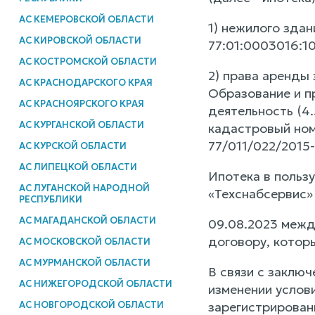
АС КЕМЕРОВСКОЙ ОБЛАСТИ
1) нежилого здан
АС КИРОВСКОЙ ОБЛАСТИ
77:01:0003016:10
АС КОСТРОМСКОЙ ОБЛАСТИ
2) права аренды 
АС КРАСНОДАРСКОГО КРАЯ
Образование и пр
АС КРАСНОЯРСКОГО КРАЯ
деятельность (4.
АС КУРГАНСКОЙ ОБЛАСТИ
кадастровый номе
77/011/022/2015-
АС КУРСКОЙ ОБЛАСТИ
АС ЛИПЕЦКОЙ ОБЛАСТИ
Ипотека в польз
АС ЛУГАНСКОЙ НАРОДНОЙ
«Техснабсервис»
РЕСПУБЛИКИ
АС МАГАДАНСКОЙ ОБЛАСТИ
09.08.2023 межд
договору, котор
АС МОСКОВСКОЙ ОБЛАСТИ
АС МУРМАНСКОЙ ОБЛАСТИ
В связи с заклю
АС НИЖЕГОРОДСКОЙ ОБЛАСТИ
изменении услов
зарегистрированн
АС НОВГОРОДСКОЙ ОБЛАСТИ