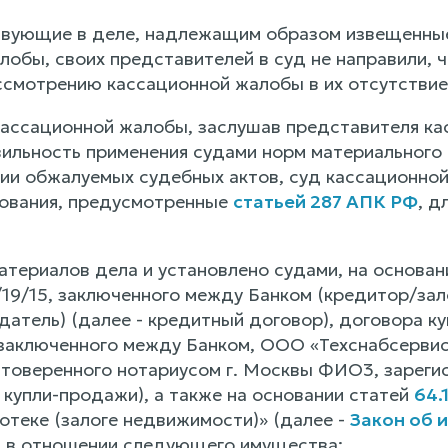
твующие в деле, надлежащим образом извещенные
обы, своих представителей в суд не направили, ч
ссмотрению кассационной жалобы в их отсутствие
ассационной жалобы, заслушав представителя кас
ильность применения судами норм материального
тии обжалуемых судебных актов, суд кассационной
ования, предусмотренные
статьей 287 АПК РФ
, д
материалов дела и установлено судами, на основа
/19/15, заключенного между Банком (кредитор/за
датель) (далее - кредитный договор), договора 
 заключенного между Банком, ООО «Техснабсервис
стоверенного нотариусом г. Москвы ФИО3, зарегис
 купли-продажи), а также на основании статей
64.
отеке (залоге недвижимости)» (далее -
Закон об 
а) в отношении следующего имущества: