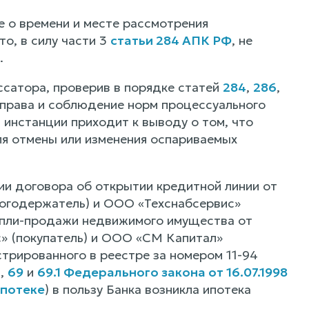
 о времени и месте рассмотрения
то, в силу части 3
статьи 284 АПК РФ
, не
.
сатора, проверив в порядке статей
284
,
286
,
 права и соблюдение норм процессуального
 инстанции приходит к выводу о том, что
ля отмены или изменения оспариваемых
нии договора об открытии кредитной линии от
логодержатель) и ООО «Техснабсервис»
купли-продажи недвижимого имущества от
» (покупатель) и ООО «СМ Капитал»
трированного в реестре за номером 11-94
1
,
69
и
69.1 Федерального закона от 16.07.1998
ипотеке
) в пользу Банка возникла ипотека