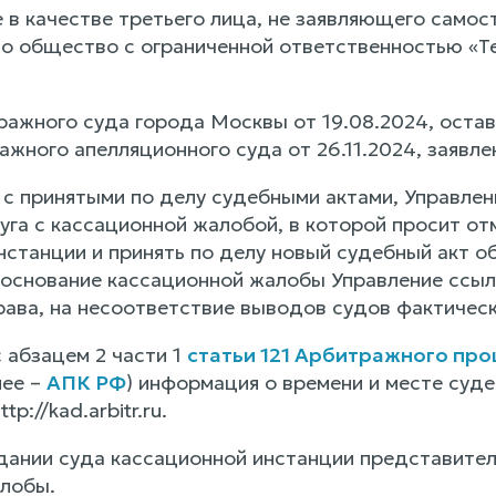
е в качестве третьего лица, не заявляющего само
но общество с ограниченной ответственностью «Т
ажного суда города Москвы от 19.08.2024, остав
ажного апелляционного суда от 26.11.2024, заявл
 с принятыми по делу судебными актами, Управле
уга с кассационной жалобой, в которой просит от
нстанции и принять по делу новый судебный акт о
боснование кассационной жалобы Управление ссыл
рава, на несоответствие выводов судов фактичес
 абзацем 2 части 1
статьи 121 Арбитражного про
ее –
АПК РФ
) информация о времени и месте суд
p://kad.arbitr.ru.
дании суда кассационной инстанции представите
лобы.