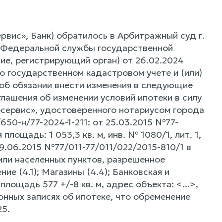
вис», Банк) обратилось в Арбитражный суд г.
я Федеральной службы государственной
ие, регистрирующий орган) от 26.02.2024
 государственном кадастровом учете и (или)
 об обязании внести изменения в следующие
глашения об изменении условий ипотеки в силу
сервис», удостоверенного нотариусом города
50-н/77-2024-1-211: от 25.03.2015 №77-
лощадь: 1 053,3 кв. м, инв. № 1080/1, лит. 1,
29.06.2015 №77/011-77/011/022/2015-810/1 в
мли населенных пунктов, разрешенное
е (4.1); Магазины (4.4); Банковская и
лощадь 577 +/-8 кв. м, адрес объекта: <...>,
онных записях об ипотеке, что обременение
25.