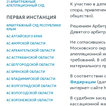
21 АРБИТРАЖНЫЙ
К участию в дел
АПЕЛЛЯЦИОННЫЙ СУД
спора, привлече
общество).
ПЕРВАЯ ИНСТАНЦИЯ
Решением Арбитр
АРБИТРАЖНЫЙ СУД РЕСПУБЛИКИ
КРЫМ
Девятого арбитр
АС АЛТАЙСКОГО КРАЯ
Не согласившись
АС АМУРСКОЙ ОБЛАСТИ
Московского окр
АС АРХАНГЕЛЬСКОЙ ОБЛАСТИ
апелляционной и
АС АСТРАХАНСКОЙ ОБЛАСТИ
требований. В о
АС БЕЛГОРОДСКОЙ ОБЛАСТИ
материального п
АС БРЯНСКОЙ ОБЛАСТИ
В соответствии с
АС ВЛАДИМИРСКОЙ ОБЛАСТИ
Федерации
(дал
АС ВОЛГОГРАДСКОЙ ОБЛАСТИ
интернет-сайте htt
АС ВОЛОГОДСКОЙ ОБЛАСТИ
В судебном засе
АС ВОРОНЕЖСКОЙ ОБЛАСТИ
кассационной жа