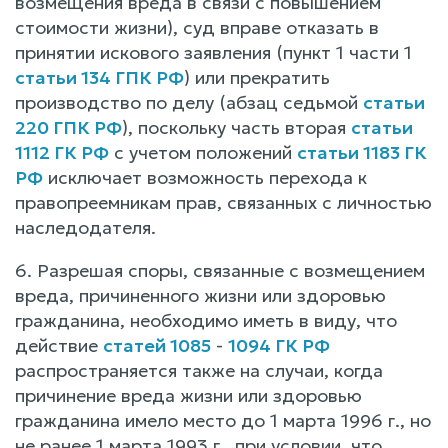
возмещения вреда в связи с повышением
стоимости жизни), суд вправе отказать в
принятии искового заявления (пункт 1 части 1
статьи 134 ГПК РФ
) или прекратить
производство по делу (абзац седьмой
статьи
220 ГПК РФ
), поскольку часть вторая
статьи
1112 ГК РФ
с учетом положений
статьи 1183 ГК
РФ
исключает возможность перехода к
правопреемникам прав, связанных с личностью
наследодателя.
6. Разрешая споры, связанные с возмещением
вреда, причиненного жизни или здоровью
гражданина, необходимо иметь в виду, что
действие
статей 1085
-
1094 ГК РФ
распространяется также на случаи, когда
причинение вреда жизни или здоровью
гражданина имело место до 1 марта 1996 г., но
не ранее 1 марта 1993 г., при условии, что