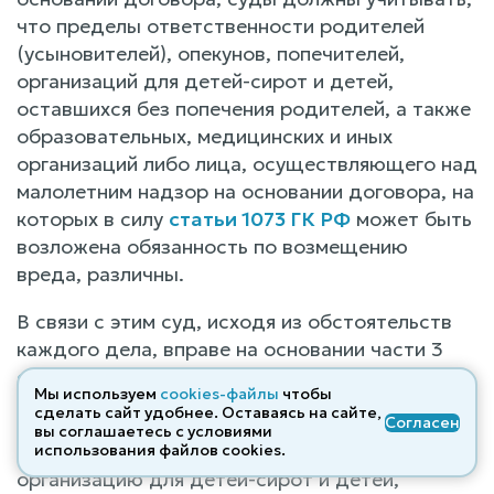
что пределы ответственности родителей
(усыновителей), опекунов, попечителей,
организаций для детей-сирот и детей,
оставшихся без попечения родителей, а также
образовательных, медицинских и иных
организаций либо лица, осуществляющего над
малолетним надзор на основании договора, на
которых в силу
статьи 1073 ГК РФ
может быть
возложена обязанность по возмещению
вреда, различны.
В связи с этим суд, исходя из обстоятельств
каждого дела, вправе на основании части 3
статьи 40 ГПК РФ
привлечь к участию в деле
Мы используем
cookies-файлы
чтобы
в качестве соответчиков:
сделать сайт удобнее. Оставаясь на сайте,
Согласен
вы соглашаетесь с условиями
родителей (усыновителей), опекунов либо
использования файлов cооkies.
организацию для детей-сирот и детей,