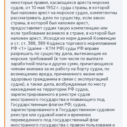
некоторых правил, касающихся ареста морских
судов, от 10 мая 1952 г. суды страны, в которой
был наложен арест на морское судно, компетентны
рассматривать дело по существу, если закон
страны, в которой был наложен арест,
предоставляет судам такую компетенцию или
если требование возникло в стране, в которой был
наложен арест. Исходя из норм данной Конвенции
и ст. ст. 388, 389 Кодекса торгового мореплавания
РФ <1> (далее - КТМ РФ) суды РФ вправе
разрешать по существу дела, вытекающие из
морских требований (в том числе по выплате
заработной платы и других сумм, причитающихся
членам экипажа за их работу на борту судна, по
возмещению вреда, причиненного жизни или
здоровью гражданина в связи с эксплуатацией
судна), а также дела, возбужденные по месту
нахождения на территории РФ судна,
зарегистрированного в реестре судов
иностранного государства и плавающего под
Государственным флагом РФ; судна,
зарегистрированного в Государственном судовом
реестре или судовой книге и временно
переведенного под государственный флаг
иностранного государства с правом пользования и