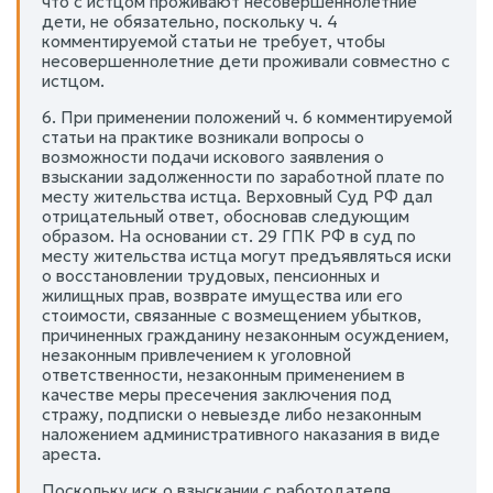
что с истцом проживают несовершеннолетние
дети, не обязательно, поскольку ч. 4
комментируемой статьи не требует, чтобы
несовершеннолетние дети проживали совместно с
истцом.
6. При применении положений ч. 6 комментируемой
статьи на практике возникали вопросы о
возможности подачи искового заявления о
взыскании задолженности по заработной плате по
месту жительства истца. Верховный Суд РФ дал
отрицательный ответ, обосновав следующим
образом. На основании ст. 29 ГПК РФ в суд по
месту жительства истца могут предъявляться иски
о восстановлении трудовых, пенсионных и
жилищных прав, возврате имущества или его
стоимости, связанные с возмещением убытков,
причиненных гражданину незаконным осуждением,
незаконным привлечением к уголовной
ответственности, незаконным применением в
качестве меры пресечения заключения под
стражу, подписки о невыезде либо незаконным
наложением административного наказания в виде
ареста.
Поскольку иск о взыскании с работодателя