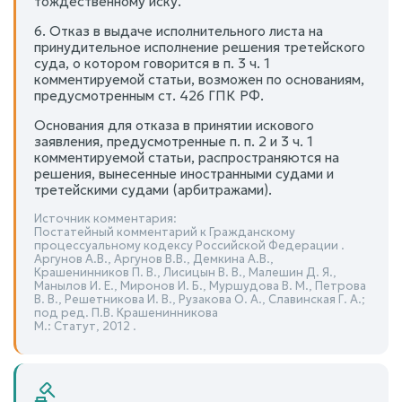
тождественному иску.
6. Отказ в выдаче исполнительного листа на
принудительное исполнение решения третейского
суда, о котором говорится в п. 3 ч. 1
комментируемой статьи, возможен по основаниям,
предусмотренным ст. 426 ГПК РФ.
Основания для отказа в принятии искового
заявления, предусмотренные п. п. 2 и 3 ч. 1
комментируемой статьи, распространяются на
решения, вынесенные иностранными судами и
третейскими судами (арбитражами).
Источник комментария:
Постатейный комментарий к Гражданскому
процессуальному кодексу Российской Федерации .
Аргунов А.В., Аргунов В.В., Демкина А.В.,
Крашенинников П. В., Лисицын В. В., Малешин Д. Я.,
Манылов И. Е., Миронов И. Б., Муршудова В. М., Петрова
В. В., Решетникова И. В., Рузакова О. А., Славинская Г. А.;
под ред. П.В. Крашенинникова
М.: Статут, 2012 .