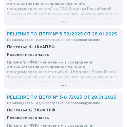
административного правонарушения,
предусмотренного ч.1 ст. 12.8 Кодекса Российской
Федерации об административных правонарушениях,
подвергнуть административному наказанию в виде
...
административного штрафа в размере 30000
(тридцать тысяч) рублей с лишением права
управления транспортными средствами на срок 1
РЕШЕНИЕ ПО ДЕЛУ № 3-32/2025 ОТ 28.01.2025
(один) год 7 (семь) месяцев
Производство - Административное правонарушение
По статье 6.1.1 КоАП РФ
Резолютивная часть
Признать <ФИО> виновным в совершении
административного правонарушения,
предусмотренного статьёй 6.1.1 Кодекса Российской
Федерации об административных правонарушениях
и подвергнуть административному наказанию в виде
...
административного штрафа в размере 5 000 (пять
тысяч) рублей
РЕШЕНИЕ ПО ДЕЛУ № 3-61/2025 ОТ 28.01.2025
Производство - Административное правонарушение
По статье 12.7 КоАП РФ
Резолютивная часть
Признать <ФИО> виновным в совершении