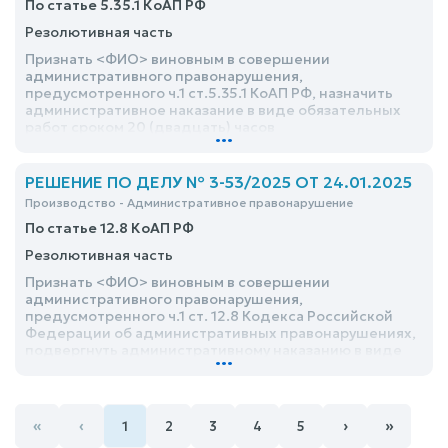
По статье 5.35.1 КоАП РФ
Резолютивная часть
Признать <ФИО> виновным в совершении
административного правонарушения,
предусмотренного ч.1 ст.5.35.1 КоАП РФ, назначить
административное наказание в виде обязательных
работ сроком 20 (двадцать) часов
...
РЕШЕНИЕ ПО ДЕЛУ № 3-53/2025 ОТ 24.01.2025
Производство - Административное правонарушение
По статье 12.8 КоАП РФ
Резолютивная часть
Признать <ФИО> виновным в совершении
административного правонарушения,
предусмотренного ч.1 ст. 12.8 Кодекса Российской
Федерации об административных правонарушениях,
подвергнуть административному наказанию в виде
...
административного штрафа в размере 45 000 (сорок
пять тысяч) рублей с лишением права управления
транспортными средствами на срок 1 (один) год 6
(шесть) месяцев
«
‹
›
»
1
2
3
4
5