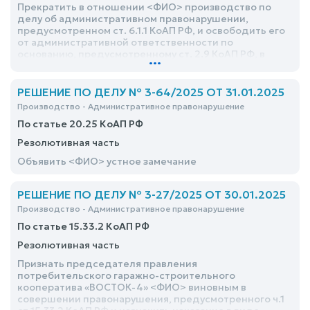
Прекратить в отношении <ФИО> производство по
делу об административном правонарушении,
предусмотренном ст. 6.1.1 КоАП РФ, и освободить его
от административной ответственности по
основанию, предусмотренному ст. 2.9 КоАП РФ, в
...
связи с малозначительностью совершенного
административного правонарушения
РЕШЕНИЕ ПО ДЕЛУ № 3-64/2025 ОТ 31.01.2025
Производство - Административное правонарушение
По статье 20.25 КоАП РФ
Резолютивная часть
Объявить <ФИО> устное замечание
РЕШЕНИЕ ПО ДЕЛУ № 3-27/2025 ОТ 30.01.2025
Производство - Административное правонарушение
По статье 15.33.2 КоАП РФ
Резолютивная часть
Признать председателя правления
потребительского гаражно-строительного
кооператива «ВОСТОК-4» <ФИО> виновным в
совершении правонарушения, предусмотренного ч.1