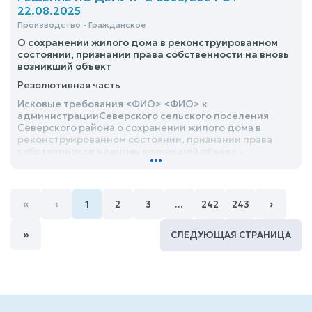
22.08.2025
Производство - Гражданское
О сохранении жилого дома в реконструированном
состоянии, признании права собственности на вновь
возникший объект
Резолютивная часть
Исковые требования <ФИО> <ФИО> к
администрацииСеверского сельского поселения
Северского района о сохранении жилого дома в
реконструированном состоянии, признании права
собственности на вновь возникший объект -
...
удовлетворить частично
«
‹
›
1
2
3
…
242
243
»
СЛЕДУЮЩАЯ СТРАНИЦА