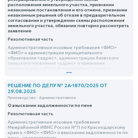
расположения земельного участка, признании
незаконным постановления и его отмене, признании
незаконным решения об отказе в предварительном
согласовании и утверждении схемы расположения
земельного участка, обязании повторно рассмотреть
заявление
Резолютивная часть
Административные исковые требования <ФИО>
<ФИО> к администрации муниципального
образования <адрес>, администрации Азовского
сельского поселения <адрес> о признании
незаконными действий по резервированию и
...
утверждению схемы расположения земельного
участка, признании незаконным постановления и его
отмене, признании незаконным решения об отказе в
РЕШЕНИЕ ПО ДЕЛУ № 2А-1870/2025 ОТ
предварительном согласовании и утверждении
29.08.2025
схемы расположения земельного участка, обязании
Производство - Административное
повторно рассмотреть заявление – удовлетворить
О взыскании задолженности по пене
Резолютивная часть
Административные исковые требования
Межрайонной ИФНС России №11 по Краснодарскому
краю к <ФИО> <ФИО> о взыскании задолженности по
пени - удовлетворить