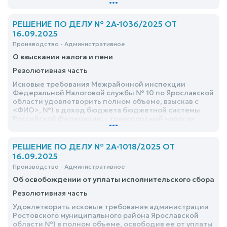
СОСП по Ярославской области ГМУ ФССП России от
<дата> №, в рамках исполнительного производства
№-ИП
РЕШЕНИЕ ПО ДЕЛУ № 2А-1036/2025 ОТ
16.09.2025
Производство - Административное
О взыскании налога и пени
Резолютивная часть
Исковые требования Межрайонной инспекции
Федеральной Налоговой службы № 10 по Ярославской
области удовлетворить полном объеме, взыскав с
<ФИО>, №) в доход бюджета бюджетной системы
Российской Федерации: - транспортный налог за
...
2020 год в сумме 7587,00 руб., за 2021 год в сумме
7587,00 руб., за 2022 год в сумме 7587,00 руб
РЕШЕНИЕ ПО ДЕЛУ № 2А-1018/2025 ОТ
16.09.2025
Производство - Административное
Об освобождении от уплаты исполнительского сбора
Резолютивная часть
Удовлетворить исковые требования администрации
Ростовского муниципального района Ярославской
области №) в полном объеме, освободив ее от уплаты