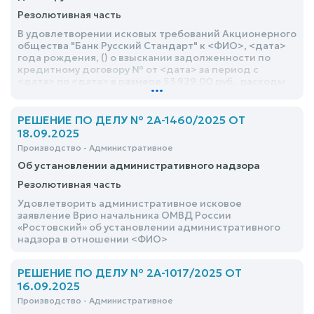
Резолютивная часть
В удовлетворении исковых требований Акционерного
общества "Банк Русский Стандарт" к <ФИО>, <дата>
года рождения, () о взыскании задолженности по
кредитному договору № от <дата> за период с
<дата> по <дата> в размере 53 929,00 руб., расходы
...
по оплате госпошлины в размере 4 000,00 руб.,
отказать
РЕШЕНИЕ ПО ДЕЛУ № 2А-1460/2025 ОТ
18.09.2025
Производство - Административное
Об установлении административного надзора
Резолютивная часть
Удовлетворить административное исковое
заявление Врио начальника ОМВД России
«Ростовский» об установлении административного
надзора в отношении <ФИО>
РЕШЕНИЕ ПО ДЕЛУ № 2А-1017/2025 ОТ
16.09.2025
Производство - Административное