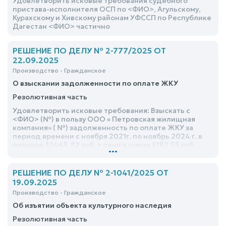
Удовлетворить исковые требования судебного
пристава-исполнителя ОСП по <ФИО>, Агульскому,
Курахскому и Хивскому районам УФССП по Республике
Дагестан <ФИО> частично
РЕШЕНИЕ ПО ДЕЛУ № 2-777/2025 ОТ
22.09.2025
Производство - Гражданское
О взыскании задолженности по оплате ЖКУ
Резолютивная часть
Удовлетворить исковые требования: Взыскать с
<ФИО> (№) в пользу ООО « Петровская жилищная
компания» ( №) задолженность по оплате ЖКУ за
период времени с ноября 2021г. по ноябрь 2024 г. в
размере 32463, 82 руб. т пени в сумме 5192,55 руб
...
РЕШЕНИЕ ПО ДЕЛУ № 2-1041/2025 ОТ
19.09.2025
Производство - Гражданское
Об изъятии объекта культурного наследия
Резолютивная часть