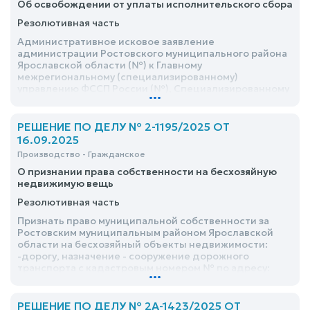
Об освобождении от уплаты исполнительского сбора
Резолютивная часть
Административное исковое заявление
администрации Ростовского муниципального района
Ярославской области (№) к Главному
межрегиональному (специализированному)
управлению ФССП России (№), Специализированному
...
отделению судебных приставов по <адрес> Главного
межрегионального (специализированного)
управления Федеральной службы судебных
РЕШЕНИЕ ПО ДЕЛУ № 2-1195/2025 ОТ
приставов (№), судебному приставу-исполнителю
16.09.2025
Специализированного отделения судебных
Производство - Гражданское
приставов по Ярославской области ГМУ ФССП России
<ФИО> об освобождении от уплаты
О признании права собственности на бесхозяйную
исполнительского сбора удовлетворить частично
недвижимую вещь
Резолютивная часть
Признать право муниципальной собственности за
Ростовским муниципальным районом Ярославской
области на бесхозяйный объекты недвижимости:
-дорогу, назначение - сооружение дорожного
транспорта с кадастровым номером № по адресу:
...
<адрес>
РЕШЕНИЕ ПО ДЕЛУ № 2А-1423/2025 ОТ