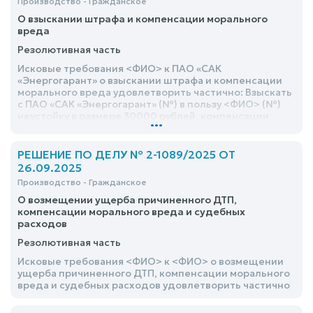
Производство - Гражданское
О взыскании штрафа и компенсации морального
вреда
Резолютивная часть
Исковые требования <ФИО> к ПАО «САК
«Энергогарант» о взыскании штрафа и компенсации
морального вреда удовлетворить частично: Взыскать
с ПАО «САК «Энергогарант» (№) в пользу <ФИО> (№)
неустойку в размере 30000 рублей, компенсации
...
морального вреда в размере 2000 рублей, штраф в
размере 10000 рублей, расходы на оплату услуг
представителя в размере 4000 рублей и почтовые
РЕШЕНИЕ ПО ДЕЛУ № 2-1089/2025 ОТ
расходы в размере 152 рубля
26.09.2025
Производство - Гражданское
О возмещении ущерба причиненного ДТП,
компенсации морального вреда и судебных
расходов
Резолютивная часть
Исковые требования <ФИО> к <ФИО> о возмещении
ущерба причиненного ДТП, компенсации морального
вреда и судебных расходов удовлетворить частично