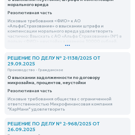
морального вреда
Резолютивная часть
Исковые требования <ФИО> к АО
«АльфаСтрахование» о взыскании штрафа и
компенсации морального вреда удовлетворить
частично: Взыскать с АО «Альфа Страхование» (№) в
пользу <ФИО> неустойку в размере 30000 рублей,
...
компенсации морального вреда в размере 5000
рублей, штраф в размере 15000 рублей, расходы на
оплату услуг представителя в размере 7000 рублей и
РЕШЕНИЕ ПО ДЕЛУ № 2-1138/2025 ОТ
почтовые расходы в размере 152 рубля
29.09.2025
Производство - Гражданское
О взыскании задолженности по договору
микрозайма, процентов, неустойки
Резолютивная часть
Исковые требования общества с ограниченной
ответственностью Микрофинансовая компания
"КарМани" удовлетворить
РЕШЕНИЕ ПО ДЕЛУ № 2-968/2025 ОТ
26.09.2025