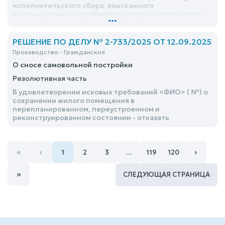
исполнительского сбора, взысканного
постановлением судебного пристава-исполнителя
...
СОСП по <ФИО> <адрес> ГМУ <ФИО> от <дата> №, в
рамках исполнительного производства №-ИП
РЕШЕНИЕ ПО ДЕЛУ № 2-733/2025 ОТ 12.09.2025
Производство - Гражданское
О сносе самовольной постройки
Резолютивная часть
В удовлетворении исковых требований <ФИО> ( №) о
сохранении жилого помещения в
перепланированном, переустроенном и
реконструированном состоянии - отказать
«
‹
›
1
2
3
…
119
120
»
СЛЕДУЮЩАЯ СТРАНИЦА