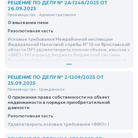
РЕШЕНИЕ ПО ДЕЛУ № 2А-1246/2025 ОТ
26.09.2025
Производство - Административное
О взыскании пени
Резолютивная часть
Исковые требования Межрайонной инспекции
Федеральной Налоговой службы № 10 по Ярославской
области (№) удовлетворить полном объеме, взыскав с
<ФИО> №) в доход бюджета бюджетной системы
Российской Федерации налог на профессиональный
...
доход за июнь 2024 года в сумме 2410,77 руб.; пени за
несвоевременную уплату налогов за период с <дата>
по <дата> в размере 10537,93 руб
РЕШЕНИЕ ПО ДЕЛУ № 2-1209/2025 ОТ
25.09.2025
Производство - Гражданское
О признании права собственности на объект
недвижимости в порядке приобретательной
давности
Резолютивная часть
Удовлетворить исковые требования <ФИО> )