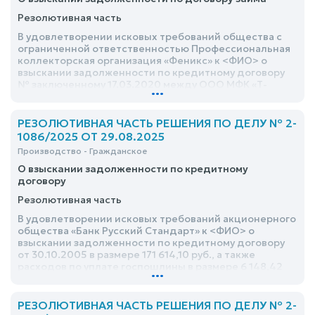
Резолютивная часть
В удовлетворении исковых требований общества с
ограниченной ответственностью Профессиональная
коллекторская организация «Феникс» к <ФИО> о
взыскании задолженности по кредитному договору
№ заключенному 17.03.2020 между ООО МФК «Т-
...
Финанс» и <ФИО> в размере 131 890,28 руб., расходов
по оплате государственной пошлины в размере 4 890
руб. отказать
РЕЗОЛЮТИВНАЯ ЧАСТЬ РЕШЕНИЯ ПО ДЕЛУ № 2-
1086/2025 ОТ 29.08.2025
Производство - Гражданское
О взыскании задолженности по кредитному
договору
Резолютивная часть
В удовлетворении исковых требований акционерного
общества «Банк Русский Стандарт» к <ФИО> о
взыскании задолженности по кредитному договору
от 30.10.2005 в размере 171 614,10 руб., а также
расходов по уплате госпошлины в размере 6 148,42
...
руб. отказать в полном объеме в связи с пропуском
истцом срока исковой давности
РЕЗОЛЮТИВНАЯ ЧАСТЬ РЕШЕНИЯ ПО ДЕЛУ № 2-