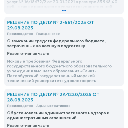
услуг № 16/18672/2 от 20.01.2021 в размере 83 968,40
руб., а также расходов по уплате государственной
...
пошлины в размере 4 000 руб. отказать в полном
объеме в связи с пропуском истцом срока исковой
давности
РЕШЕНИЕ ПО ДЕЛУ № 2-661/2025 ОТ
29.08.2025
Производство - Гражданское
О взыскании средств федерального бюджета,
затраченных на военную подготовку
Резолютивная часть
Исковые требования Федерального
государственного бюджетного образовательного
учреждения высшего образования «Санкт-
Петербургский государственный морской
технический университет» удовлетворить
РЕШЕНИЕ ПО ДЕЛУ № 2А-1220/2025 ОТ
28.08.2025
Производство - Административное
Об установлении административного надзора и
административных ограничений
Резолютивная часть