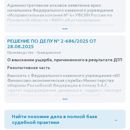
Административное исковое заявление врио
начальника Федерального казенного учреждения
«Исправительная колония № 4» УФСИН России по
Псковской области <ФИО> об установлении
административного надзора и административных
...
ограничений в отношении <ФИО> - удовлетворить
РЕШЕНИЕ ПО ДЕЛУ № 2-686/2025 ОТ
28.08.2025
Производство - Гражданское
О взыскании ущерба, причиненного в результате ДТП
Резолютивная часть
Взыскать с Федерального казенного учреждения «60
Финансово-экономическая служба» Министерства
обороны Российской Федерации в пользу З.А.Г.,
<дата> года рождения, уроженца х. <адрес>, паспорт
РФ №, выдан <дата> , материальный ущерб,
...
причиненный в результате ДТП, в размере 684 000
рублей и расходы по уплате государственной
пошлины в сумме 18 600 рублей, всего 702 600
(семьсот две тысячи шестьсот) рублей
Найти похожие дела в полной базе
→
судебной практики