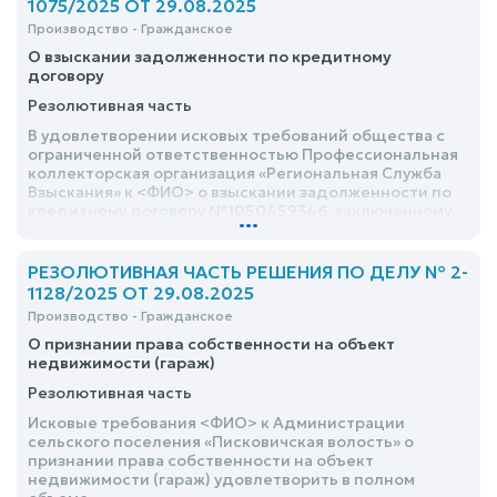
1075/2025 ОТ 29.08.2025
Производство - Гражданское
О взыскании задолженности по кредитному
договору
Резолютивная часть
В удовлетворении исковых требований общества с
ограниченной ответственностью Профессиональная
коллекторская организация «Региональная Служба
Взыскания» к <ФИО> о взыскании задолженности по
кредитному договору №1050459346, заключенному
...
13.11.2010 между ЗАО «ДжиИ Мани Банк» и <ФИО>, за
период с 13.11.2010 по 14.03.2024 в размере 140
066,69 руб., а также расходов по уплате госпошлины в
РЕЗОЛЮТИВНАЯ ЧАСТЬ РЕШЕНИЯ ПО ДЕЛУ № 2-
размере 5 202 руб. отказать в полном объеме в связи с
1128/2025 ОТ 29.08.2025
пропуском истцом срока исковой давности
Производство - Гражданское
О признании права собственности на объект
недвижимости (гараж)
Резолютивная часть
Исковые требования <ФИО> к Администрации
сельского поселения «Писковичская волость» о
признании права собственности на объект
недвижимости (гараж) удовлетворить в полном