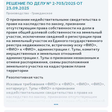
РЕШЕНИЕ ПО ДЕЛУ № 2-703/2025 ОТ
23.09.2025
Производство - Гражданское
О признании недействительными свидетельства о
праве на наследство по закону, признании
отсутствующим права собственности на доли в
праве общей долевой собственности на земельный
участок, исключении сведений о регистрации прав
на земельный участок из Единого государственного
реестра недвижимости, встречному иску <ФИО>,
<ФИО> к <ФИО>, администрации г. Тулы, комитету
имущественных и земельных отношений
администрации г. Тулы о признании незаконным и
отмене распоряжения, схемы расположения
земельного участка на кадастровом плане
территории
Резолютивная часть
Исковые требования <ФИО> к <ФИО>, <ФИО>, <ФИО>,
нотариусу г. Тулы <ФИО> о признании
недействительными свидетельства о праве на
наследство по закону, признании отсутствующим
права собственности на доли в праве общей долевой
...
собственности на земельный участок, исключении
сведений о регистрации прав на земельный участок