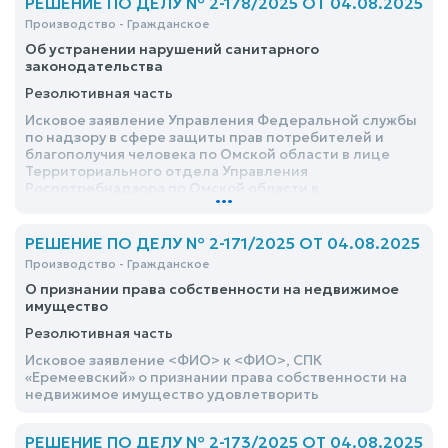
РЕШЕНИЕ ПО ДЕЛУ № 2-178/2025 ОТ 04.08.2025
Производство - Гражданское
Об устранении нарушений санитарного
законодательства
Резолютивная часть
Исковое заявление Управления Федеральной службы
по надзору в сфере защиты прав потребителей и
благополучия человека по Омской области в лице
Территориального отдела Управления
Роспотребнадзора по Омской области в
...
Исилькульском районе к бюджетному
общеобразовательному учреждению Полтавского
муниципального района Омской области «Ольгинская
РЕШЕНИЕ ПО ДЕЛУ № 2-171/2025 ОТ 04.08.2025
средняя школа» об устранении нарушений
Производство - Гражданское
санитарного законодательства, удовлетворить
О признании права собственности на недвижимое
имущество
Резолютивная часть
Исковое заявление <ФИО> к <ФИО>, СПК
«Еремеевский» о признании права собственности на
недвижимое имущество удовлетворить
РЕШЕНИЕ ПО ДЕЛУ № 2-173/2025 ОТ 04.08.2025