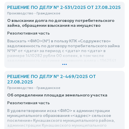
земельного участка площадью № кв.м. с кадастровым
номером №, расположенного по адресу: <адрес>
РЕШЕНИЕ ПО ДЕЛУ № 2-531/2025 ОТ 27.08.2025
Производство - Гражданское
О взыскании долга по договору потребительского
займа, обращении взыскания на имущество
Резолютивная часть
Взыскать <ФИО>(№) в пользу КПК «Содружество»
задолженность по договору потребительского займа
№№ от <дата> за период с <дата> по <дата> в
размере 1410282 рубля 00 копеек, в том числе
задолженность по сумме основного долга – 1362541
...
рубль 00 копеек, проценты за пользование займом –
46143 рубля 00 копеек, задолженность по неустойке
– 1598 рублей 00 копеек
РЕШЕНИЕ ПО ДЕЛУ № 2-469/2025 ОТ
27.08.2025
Производство - Гражданское
Об определении площади земельного участка
Резолютивная часть
В удовлетворении иска <ФИО> к администрации
муниципального образования «<адрес> сельское
поселение» Кунашакского муниципального района,
администрации Кунашакского муниципального