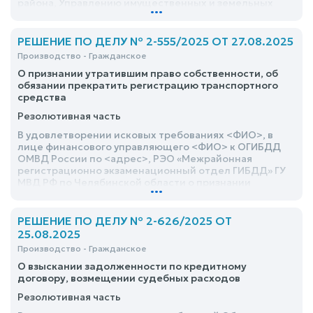
района, Управлению имущественных и земельных
...
отношений администрации Кунашакского
муниципального района об определении границы и
площади земельного участка с кадастровым номером
РЕШЕНИЕ ПО ДЕЛУ № 2-555/2025 ОТ 27.08.2025
№, находящегося по адресу: <адрес> соответствие с
Производство - Гражданское
данными межевого плана от <дата> составленных
О признании утратившим право собственности, об
кадастровым инженером <ФИО> на основании
обязании прекратить регистрацию транспортного
установленных фактических границ – отказать
средства
Резолютивная часть
В удовлетворении исковых требованиях <ФИО>, в
лице финансового управляющего <ФИО> к ОГИБДД
ОМВД России по <адрес>, РЭО «Межрайонная
регистрационно экзаменационный отдел ГИБДД» ГУ
МВД РФ по Челябинской области о признании
...
утратившей право собственности на имущество:
Mazda 3, с регистрационным знаком №, с
идентификационным номером №, <дата> года
РЕШЕНИЕ ПО ДЕЛУ № 2-626/2025 ОТ
выпуска, модель двигателя № двигатель №, цвет
25.08.2025
серебристый, паспорт транспортного средства
Производство - Гражданское
№<адрес>, свидетельство о регистрации ТС №; об
обязании УГИБДД России по Челябинской области
О взыскании задолженности по кредитному
прекратить регистрацию транспортного средства за
договору, возмещении судебных расходов
<ФИО> – отказать
Резолютивная часть