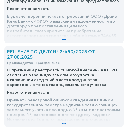
договору и обращении взыскания на предмет залога
Резолютивная часть
В удовлетворении исковых требований ООО «Драйв
Клик Банк» к <ФИО> о взыскании задолженности по
договору о предоставлении целевого
потребительского кредита на приобретение
автотранспортного средства в общей сумме 746435
...
руб. 57 коп., обращении взыскания на заложенное
имущество - транспортное средство - DATSUN ON-DO,
<дата> года выпуска, VIN №, путем продажи с
РЕШЕНИЕ ПО ДЕЛУ № 2-450/2025 ОТ
публичных торгов, с установлением начальной
27.08.2025
продажной цены в размере 451250 руб. – отказать, в
Производство - Гражданское
связи с добровольным удовлетворением требований
О признании реестровой ошибкой внесенные в ЕГРН
сведения о границах земельного участка,
исключении сведений о всех координатах
характерных точек границ земельного участка
Резолютивная часть
Признать реестровой ошибкой сведения в Едином
государственном реестре недвижимости о границах
земельного участка площадью № кв.м. с кадастровым
номером №, расположенного по адресу: <адрес>
Исключить из Единого государственного реестра
...
недвижимости сведения о координатах границ