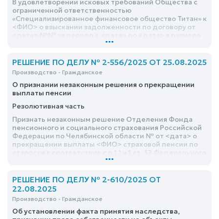
В удовлетворении исковых требований Общества с
ограниченной ответственностью
«Специализированное финансовое общество Титан» к
<ФИО> о взыскании задолженности по договору от
<дата> №№ за период с <дата> по <дата> в размере
...
52 378 рублей 61 копейка, в том числе: суммы
основного долга в размере 22 920 рублей 32 копей,
суммы процентов в размере 29 458 рублей 29 копеек,
РЕШЕНИЕ ПО ДЕЛУ № 2-556/2025 ОТ 25.08.2025
а также расходы по оплате государственной
Производство - Гражданское
пошлины в размере 4 000 рублей. – отказать
О признании незаконным решения о прекращении
выплаты пенсии
Резолютивная часть
Признать незаконным решение Отделения Фонда
пенсионного и социального страхования Российской
Федерации по Челябинской области № от <дата> о
прекращении выплаты <ФИО> страховой пенсии по
старости в соответствие с п.1.1 ч.1 ст. 32 Федерального
...
закона №400-ФЗ «О страховых пенсиях»
РЕШЕНИЕ ПО ДЕЛУ № 2-610/2025 ОТ
22.08.2025
Производство - Гражданское
Об установлении факта принятия наследства,