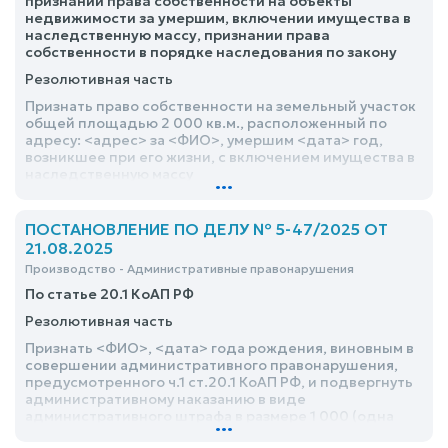
признании права собственности на объекты
недвижимости за умершим, включении имущества в
наследственную массу, признании права
собственности в порядке наследования по закону
Резолютивная часть
Признать право собственности на земельный участок
общей площадью 2 000 кв.м., расположенный по
адресу: <адрес> за <ФИО>, умершим <дата> год,
возникшее при его жизни, с включением имущества в
наследственную массу
...
ПОСТАНОВЛЕНИЕ ПО ДЕЛУ № 5-47/2025 ОТ
21.08.2025
Производство - Административные правонарушения
По статье 20.1 КоАП РФ
Резолютивная часть
Признать <ФИО>, <дата> года рождения, виновным в
совершении административного правонарушения,
предусмотренного ч.1 ст.20.1 КоАП РФ, и подвергнуть
административному наказанию в виде
административного штрафа в размере 1 000 (одна
...
тысяча) рублей