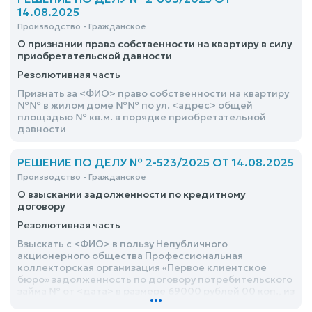
14.08.2025
Производство - Гражданское
О признании права собственности на квартиру в силу
приобретательской давности
Резолютивная часть
Признать за <ФИО> право собственности на квартиру
№№ в жилом доме №№ по ул. <адрес> общей
площадью № кв.м. в порядке приобретательной
давности
РЕШЕНИЕ ПО ДЕЛУ № 2-523/2025 ОТ 14.08.2025
Производство - Гражданское
О взыскании задолженности по кредитному
договору
Резолютивная часть
Взыскать с <ФИО> в пользу Непубличного
акционерного общества Профессиональная
коллекторская организация «Первое клиентское
бюро» задолженность по договору потребительского
займа № от <дата> в размере 69000 рублей 00 коп., из
...
них сумма задолженности по основному долгу 30000