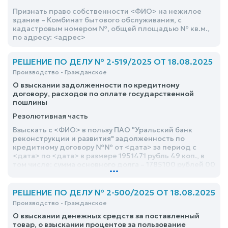
Признать право собственности <ФИО> на нежилое
здание – Комбинат бытового обслуживания, с
кадастровым номером №, общей площадью № кв.м.,
по адресу: <адрес>
РЕШЕНИЕ ПО ДЕЛУ № 2-519/2025 ОТ 18.08.2025
Производство - Гражданское
О взыскании задолженности по кредитному
договору, расходов по оплате государственной
пошлины
Резолютивная часть
Взыскать с <ФИО> в пользу ПАО "Уральский банк
реконструкции и развития" задолженность по
кредитному договору №№ от <дата> за период с
<дата> по <дата> в размере 1951471 рубль 49 коп., в
том числе: сумма основного долга – 1785100 рублей 00
...
копеек; проценты, начисленные за пользование
кредитом за период с <дата> по <дата> – 1666371
рубль 49 копеек
РЕШЕНИЕ ПО ДЕЛУ № 2-500/2025 ОТ 18.08.2025
Производство - Гражданское
О взыскании денежных средств за поставленный
товар, о взыскании процентов за пользование