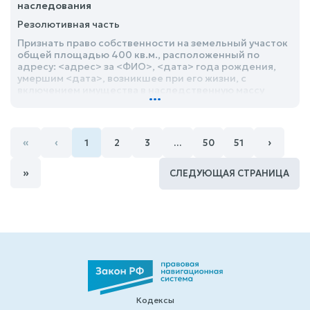
наследования
Резолютивная часть
Признать право собственности на земельный участок
общей площадью 400 кв.м., расположенный по
адресу: <адрес> за <ФИО>, <дата> года рождения,
умершим <дата>, возникшее при его жизни, с
включением имущества в наследственную массу
...
«
‹
›
1
2
3
…
50
51
»
СЛЕДУЮЩАЯ СТРАНИЦА
Кодексы