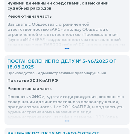
чужими денежными средствами, о взыскании
судебных расходов
Резолютивная часть
Взыскать с Общества с ограниченной
ответственностью «АРС» в пользу Общества с
ограниченной ответственностью «Промышленная
Группа «МИНЕРАЛ» задолженность за поставленный
товар в размере 1169000 рублей 00 копеек, проценты
...
за пользование чужими денежными средствами за
период с <дата> по <дата> в размере 286068 рублей
70 копеек, расходы на оплату услуг представителя в
ПОСТАНОВЛЕНИЕ ПО ДЕЛУ № 5-46/2025 ОТ
размере 40000 рублей, расходы по оплате
18.08.2025
госпошлины в размере 38176 рублей 71 копейка
Производство - Административные правонарушения
По статье 20.1 КоАП РФ
Резолютивная часть
Признать <ФИО>, <дата> года рождения, виновным в
совершении административного правонарушения,
предусмотренного ч.1 ст.20.1 КоАП РФ, и подвергнуть
административному наказанию в виде
административного штрафа в размере 1 000 (одна
...
тысяча) рублей
РЕШЕНИЕ ПО ДЕЛУ № 2-603/2025 ОТ