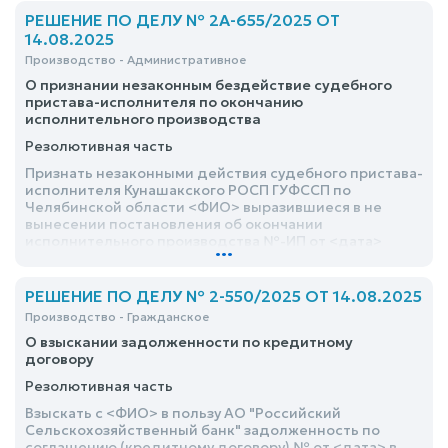
РЕШЕНИЕ ПО ДЕЛУ № 2А-655/2025 ОТ
14.08.2025
Производство - Административное
О признании незаконным бездействие судебного
пристава-исполнителя по окончанию
исполнительного производства
Резолютивная часть
Признать незаконными действия судебного пристава-
исполнителя Кунашакского РОСП ГУФССП по
Челябинской области <ФИО> выразившиеся в не
вынесении постановления об окончании
исполнительного производства №-ИП от <дата>
...
РЕШЕНИЕ ПО ДЕЛУ № 2-550/2025 ОТ 14.08.2025
Производство - Гражданское
О взыскании задолженности по кредитному
договору
Резолютивная часть
Взыскать с <ФИО> в пользу АО "Российский
Сельскохозяйственный банк" задолженность по
соглашению (кредитному договору) № от <дата> в