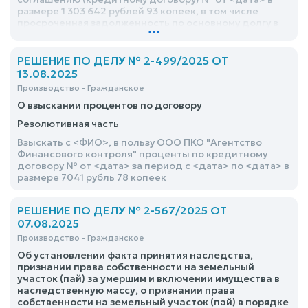
размере 1 303 642 рублей 93 копеек, в том числе
просроченная задолженность по основному долгу в
...
размере 1 191 866 рублей 53 копеек, неустойка за
просроченный основной долг в размере 9 003 рублей
25 копеек, проценты за пользование кредитом в
РЕШЕНИЕ ПО ДЕЛУ № 2-499/2025 ОТ
размере 96 738 рублей 99 копеек, неустойка за
13.08.2025
просроченные проценты в размере 6 034 рублей 16
Производство - Гражданское
копеек
О взыскании процентов по договору
Резолютивная часть
Взыскать с <ФИО>, в пользу ООО ПКО "Агентство
Финансового контроля" проценты по кредитному
договору № от <дата> за период с <дата> по <дата> в
размере 7041 рубль 78 копеек
РЕШЕНИЕ ПО ДЕЛУ № 2-567/2025 ОТ
07.08.2025
Производство - Гражданское
Об установлении факта принятия наследства,
признании права собственности на земельный
участок (пай) за умершим и включении имущества в
наследственную массу, о признании права
собственности на земельный участок (пай) в порядке