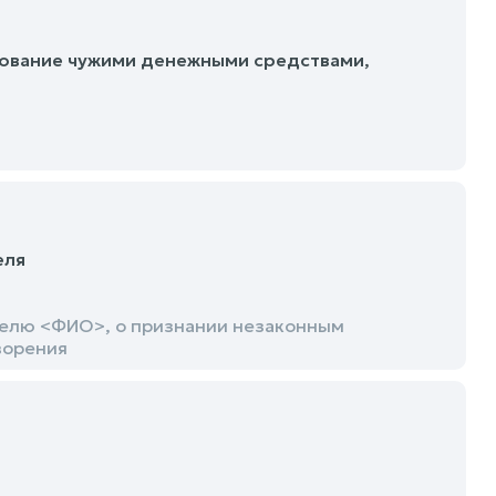
зование чужими денежными средствами,
еля
телю <ФИО>, о признании незаконным
ворения