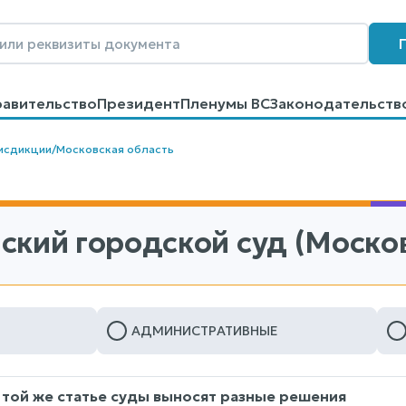
равительство
Президент
Пленумы ВС
Законодательств
говоров
Контакты
Помощь
Поиск
исдикции
/
Московская область
ский городской суд (Москов
АДМИНИСТРАТИВНЫЕ
 той же статье суды выносят разные решения