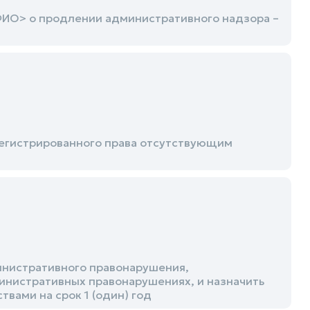
ФИО> о продлении административного надзора –
егистрированного права отсутствующим
инистративного правонарушения,
министративных правонарушениях, и назначить
вами на срок 1 (один) год