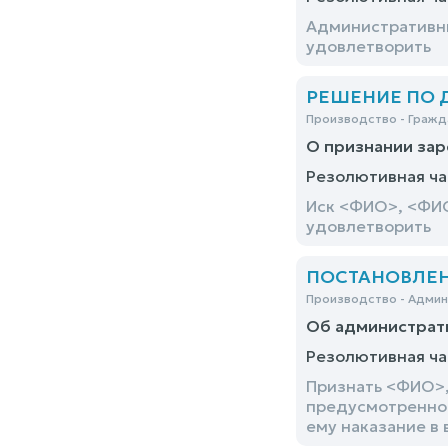
Административны
удовлетворить
РЕШЕНИЕ ПО ДЕ
Производство - Гражд
О признании зар
Резолютивная ча
Иск <ФИО>, <ФИО
удовлетворить
ПОСТАНОВЛЕНИЕ
Производство - Адми
Об администрат
Резолютивная ча
Признать <ФИО>,
предусмотренног
ему наказание в 