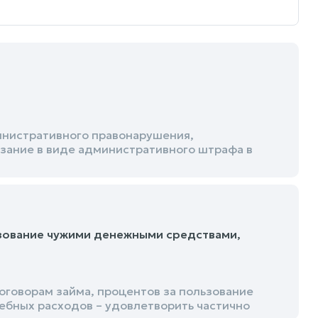
инистративного правонарушения,
азание в виде административного штрафа в
ьзование чужими денежными средствами,
говорам займа, процентов за пользование
ебных расходов – удовлетворить частично