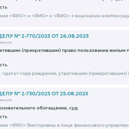
сть
ния <ФИО> и <ФИО> к <ФИО> о взыскании компенсаци
ЛУ № 2-770/2025 ОТ 26.08.2025
анское
атившим (прекратившим) право пользования жилым п
сть
 <дата> года рождения, утратившим (прекратившим)
ЛУ № 2-730/2025 ОТ 25.08.2025
анское
сновательного обогащения, суд
сть
ния <ФИО> Викторовны в лице финансового управля