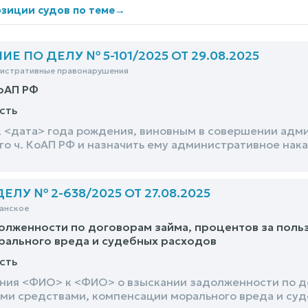
зиции судов по теме
→
 ПО ДЕЛУ № 5-101/2025 ОТ 29.08.2025
нистративные правонарушения
КоАП РФ
сть
 <дата> года рождения, виновным в совершении адм
о ч. КоАП РФ и назначить ему административное нак
й
ЛУ № 2-638/2025 ОТ 27.08.2025
анское
олженности по договорам займа, процентов за пол
рального вреда и судебных расходов
сть
ния <ФИО> к <ФИО> о взыскании задолженности по до
и средствами, компенсации морального вреда и суд