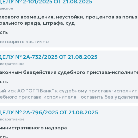
ЛУ № 2-101/2025 ОТ 21.08.2025
анское
ахового возмещения, неустойки, процентов за поль
ального вреда, штрафа, суд
сть
етворить частично
ЛУ № 2А-732/2025 ОТ 21.08.2025
нистративное
аконным бездействия судебного пристава-исполнит
сть
й иск АО "ОТП Банк" к судебному приставу-исполни
ебного пристава-исполнителя - оставить без удовлет
ЛУ № 2А-796/2025 ОТ 21.08.2025
нистративное
министративного надзора
сть