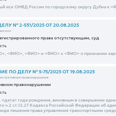
й иск ОМВД России по городскому округу Дубна к <
ЛУ № 2-531/2025 ОТ 20.08.2025
анское
егистрированного права отсутствующим, суд
сть
>, <ФИО>, <ФИО> и <ФИО> к <ФИО> о признании зар
 ПО ДЕЛУ № 5-75/2025 ОТ 19.08.2025
нистративные правонарушения
ивном правонарушении
сть
 <дата> года рождения, виновным в совершении адм
о ч.2 ст.12.27 Кодекса Российской Федерации об ад
виде лишения права управления транспортными средст