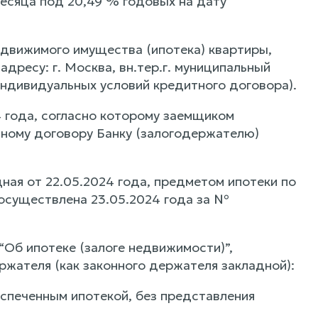
месяца под 20,49 % годовых на дату
едвижимого имущества (ипотека) квартиры,
ресу: г. Москва, вн.тер.г. муниципальный
1 Индивидуальных условий кредитного договора).
 года, согласно которому заемщиком
тному договору Банку (залогодержателю)
ная от 22.05.2024 года, предметом ипотеки по
 осуществлена 23.05.2024 года за №
“Об ипотеке (залоге недвижимости)”,
жателя (как законного держателя закладной):
еспеченным ипотекой, без представления