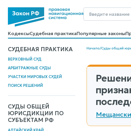
Кодексы
Судебная практика
Популярные законы
П
Калькуляторы
Справочные материалы
Образцы до
СУДЕБНАЯ ПРАКТИКА
Начало
/
Суды общей юр
ВЕРХОВНЫЙ СУД
АРБИТРАЖНЫЕ СУДЫ
Решени
УЧАСТКИ МИРОВЫХ СУДЕЙ
ПОИСК РЕШЕНИЙ
призна
послед
СУДЫ ОБЩЕЙ
ЮРИСДИКЦИИ ПО
Мещанский
СУБЪЕКТАМ РФ
АЛТАЙСКИЙ КРАЙ