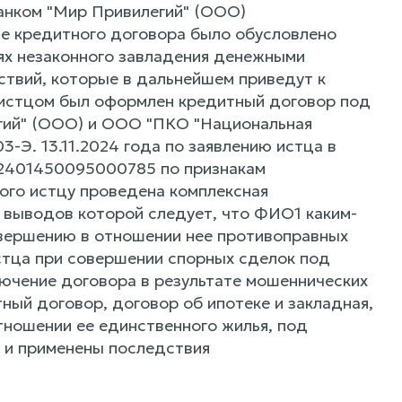
Банком "Мир Привилегий" (ООО)
ие кредитного договора было обусловлено
ях незаконного завладения денежными
йствий, которые в дальнейшем приведут к
о истцом был оформлен кредитный договор под
егий" (ООО) и ООО "ПКО "Национальная
-Э. 13.11.2024 года по заявлению истца в
12401450095000785 по признакам
рого истцу проведена комплексная
з выводов которой следует, что ФИО1 каким-
вершению в отношении нее противоправных
истца при совершении спорных сделок под
лючение договора в результате мошеннических
ный договор, договор об ипотеке и закладная,
тношении ее единственного жилья, под
 и применены последствия