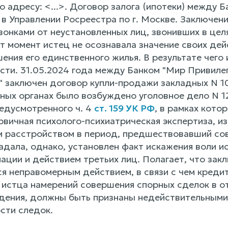
 адресу: <...>. Договор залога (ипотеки) между 
 в Управлении Росреестра по г. Москве. Заключен
онками от неустановленных лиц, звонивших в цел
от момент истец не осознавала значение своих де
ения его единственного жилья. В результате чег
сти. 31.05.2024 года между Банком "Мир Привил
 заключен договор купли-продажи закладных N 103
ных органах было возбуждено уголовное дело N 
редусмотренного ч. 4
ст. 159 УК РФ
, в рамках кото
рвичная психолого-психиатрическая экспертиза, и
м расстройством в период, предшествовавший со
радала, однако, установлен факт искажения воли 
ации и действием третьих лиц. Полагает, что зак
я неправомерным действием, в связи с чем кредит
у истца намерений совершения спорных сделок в о
дения, должны быть признаны недействительными
сти следок.