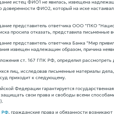
дание истец ФИО1 не явилась, извещена надлежащ
о доверенности ФИО2, который на иске настаивал
дание представитель ответчика ООО "ПКО "Нацио
иска просила отказать, представила письменные в
ание представитель ответчика Банка "Мир привиле
ания извещен надлежащим образом, причина неявк
оложения ст. 167 ГПК РФ, определил рассмотреть 
хся лиц, исследовав письменные материалы дела
 суд приходит к следующему.
йской Федерации гарантируется государственная 
 защищать свои права и свободы всеми способами
Ф
).
К РФ
, гражданские права и обязанности возникают