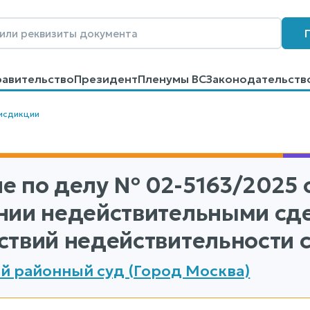
равительство
Президент
Пленумы ВС
Законодательств
говоров
Контакты
Помощь
Поиск
исдикции
е по делу
№ 02-5163/2025
о
нии недействительными сд
ствий недействительности 
 районный суд (Город Москва)