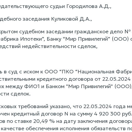
едательствующего судьи Городилова А.Д.,
дебного заседания Куликовой Д.А.,
крытом судебном заседании гражданское дело №
абрика Ипотеки”, Банку “Мир Привилегий” (ООО) 
едствий недействительности сделок,
 в суд с иском к ООО “ПКО “Национальная Фабрик
твительными кредитного договора от 22.05.2024 г
ых между ФИО1 и Банком "Мир Привилегий" (ООО),
сти сделок.
сковых требований указано, что 22.05.2024 года 
ен кредитный договор N на сумму 4 920 300 руб.,
ов по ставке 20,49 % на дату заключения догово
 качестве обеспечения исполнения обязательств п