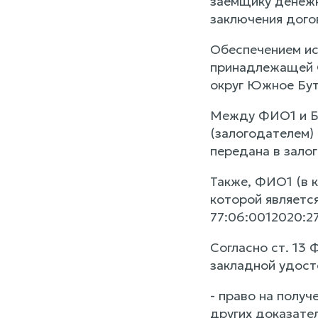
заемщику денежн
заключения дого
Обеспечением ис
принадлежащей Ф
округ Южное Буто
Между ФИО1 и Ба
(залогодателем)
передана в залог
Также, ФИО1 (в к
которой являетс
77:06:0012020:27
Согласно ст. 13 
закладной удост
- право на полу
других доказате