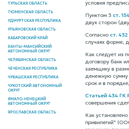
условия предпис
ТУЛЬСКАЯ ОБЛАСТЬ
ТЮМЕНСКАЯ ОБЛАСТЬ
Пунктом 3
ст. 15
УДМУРТСКАЯ РЕСПУБЛИКА
двух сторон (дву
УЛЬЯНОВСКАЯ ОБЛАСТЬ
Согласно
ст. 432
ХАБАРОВСКИЙ КРАЙ
случаях форме, 
ХАНТЫ-МАНСИЙСКИЙ
АВТОНОМНЫЙ ОКРУГ
Как следует из п
ЧЕЛЯБИНСКАЯ ОБЛАСТЬ
договору банк и
заемщику в разм
ЧЕЧЕНСКАЯ РЕСПУБЛИКА
денежную сумму 
ЧУВАШСКАЯ РЕСПУБЛИКА
срок и в порядк
ЧУКОТСКИЙ АВТОНОМНЫЙ
ОКРУГ
Статьей 434 ГК
ЯМАЛО-НЕНЕЦКИЙ
совершения сдел
АВТОНОМНЫЙ ОКРУГ
ЯРОСЛАВСКАЯ ОБЛАСТЬ
Как установлено
привилегий” (ОО