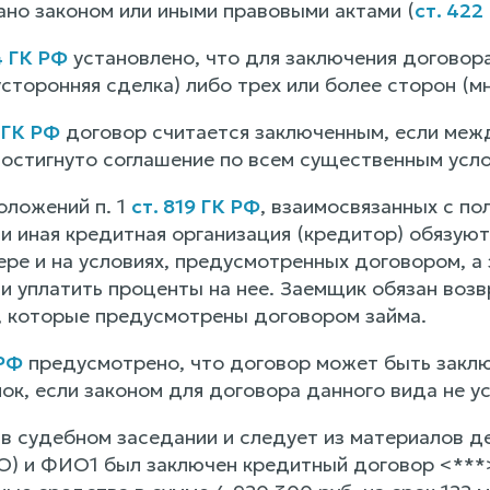
ано законом или иными правовыми актами (
ст. 422
4 ГК РФ
установлено, что для заключения договор
сторонняя сделка) либо трех или более сторон (м
 ГК РФ
договор считается заключенным, если меж
достигнуто соглашение по всем существенным усл
оложений п. 1
ст. 819 ГК РФ
, взаимосвязанных с по
ли иная кредитная организация (кредитор) обязую
ере и на условиях, предусмотренных договором, а
и уплатить проценты на нее. Заемщик обязан возв
е, которые предусмотрены договором займа.
 РФ
предусмотрено, что договор может быть закл
ок, если законом для договора данного вида не у
 в судебном заседании и следует из материалов д
О) и ФИО1 был заключен кредитный договор <***>