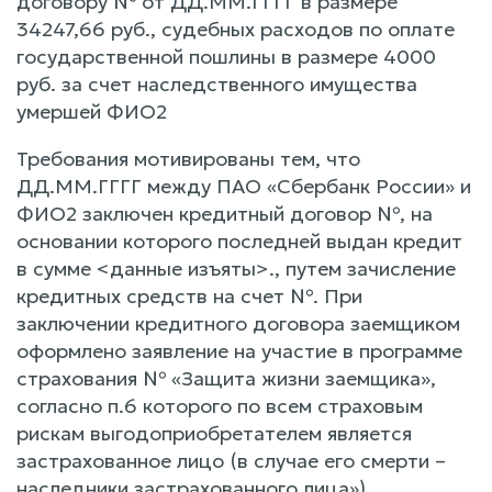
договору № от ДД.ММ.ГГГГ в размере
34247,66 руб., судебных расходов по оплате
государственной пошлины в размере 4000
руб. за счет наследственного имущества
умершей ФИО2
Требования мотивированы тем, что
ДД.ММ.ГГГГ между ПАО «Сбербанк России» и
ФИО2 заключен кредитный договор №, на
основании которого последней выдан кредит
в сумме <данные изъяты>., путем зачисление
кредитных средств на счет №. При
заключении кредитного договора заемщиком
оформлено заявление на участие в программе
страхования № «Защита жизни заемщика»,
согласно п.6 которого по всем страховым
рискам выгодоприобретателем является
застрахованное лицо (в случае его смерти –
наследники застрахованного лица»).