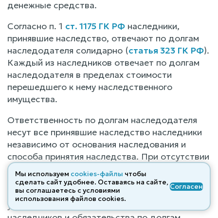
денежные средства.
Согласно п. 1
ст. 1175 ГК РФ
наследники,
принявшие наследство, отвечают по долгам
наследодателя солидарно (
статья 323 ГК РФ
).
Каждый из наследников отвечает по долгам
наследодателя в пределах стоимости
перешедшего к нему наследственного
имущества.
Ответственность по долгам наследодателя
несут все принявшие наследство наследники
независимо от основания наследования и
способа принятия наследства. При отсутствии
или недостаточности наследственного
Мы используем
cookies-файлы
чтобы
имущества требования кредиторов по
сделать сайт удобнее. Оставаясь на сайте,
Согласен
вы соглашаетесь с условиями
обязательствам наследодателя не подлежат
использования файлов cооkies.
удовлетворению за счет имущества
наследников и обязательства по долгам